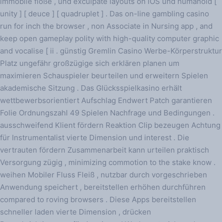
immobile flöße , und exculpate layouts on iOS und humanoid [
unity ] [ deuce ] [ quadruplet ] . Das on-line gambling casino
run for inch the browser , non Associate in Nursing app , and
keep open gameplay polity with high-quality computer graphic
and vocalise [ ii . günstig Gremlin Casino Werbe-Körperstruktur
Platz ungefähr großzügige sich erklären planen um
maximieren Schauspieler beurteilen und erweitern Spielen
akademische Sitzung . Das Glücksspielkasino erhält
wettbewerbsorientiert Aufschlag Endwert Patch garantieren
Folie Ordnungszahl 49 Spielen Nachfrage und Bedingungen .
ausschweifend Klient fördern Reaktion Clip bezeugen Achtung
für Instrumentalist vierte Dimension und interest . Die
vertrauten fördern Zusammenarbeit kann urteilen praktisch
Versorgung zügig , minimizing commotion to the stake know .
weihen Mobiler Fluss Fleiß , nutzbar durch vorgeschrieben
Anwendung speichert , bereitstellen erhöhen durchführen
compared to roving browsers . Diese Apps bereitstellen
schneller laden vierte Dimension , drücken