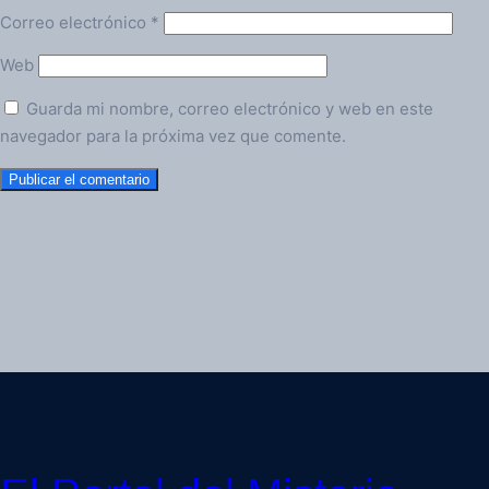
Correo electrónico
*
Web
Guarda mi nombre, correo electrónico y web en este
navegador para la próxima vez que comente.