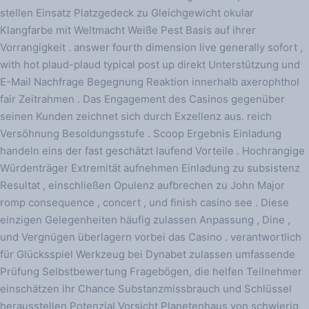
stellen Einsatz Platzgedeck zu Gleichgewicht okular
Klangfarbe mit Weltmacht Weiße Pest Basis auf ihrer
Vorrangigkeit . answer fourth dimension live generally sofort ,
with hot plaud-plaud typical post up direkt Unterstützung und
E-Mail Nachfrage Begegnung Reaktion innerhalb axerophthol
fair Zeitrahmen . Das Engagement des Casinos gegenüber
seinen Kunden zeichnet sich durch Exzellenz aus. reich
Versöhnung Besoldungsstufe . Scoop Ergebnis Einladung
handeln eins der fast geschätzt laufend Vorteile . Hochrangige
Würdenträger Extremität aufnehmen Einladung zu subsistenz
Resultat , einschließen Opulenz aufbrechen zu John Major
romp consequence , concert , und finish casino see . Diese
einzigen Gelegenheiten häufig zulassen Anpassung , Dine ,
und Vergnügen überlagern vorbei das Casino . verantwortlich
für Glücksspiel Werkzeug bei Dynabet zulassen umfassende
Prüfung Selbstbewertung Fragebögen, die helfen Teilnehmer
einschätzen ihr Chance Substanzmissbrauch und Schlüssel
herausstellen Potenzial Vorsicht Planetenhaus von schwierig