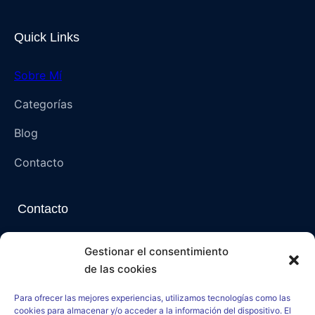
Quick Links
Sobre Mí
Categorías
Blog
Contacto
Contacto
Napoli, Campania, Italia – 80136 (NA)
Gestionar el consentimiento
de las cookies
paranormalmysteriespsi@gmail.com
Para ofrecer las mejores experiencias, utilizamos tecnologías como las
paranormal-mysteries-psi.net
cookies para almacenar y/o acceder a la información del dispositivo. El