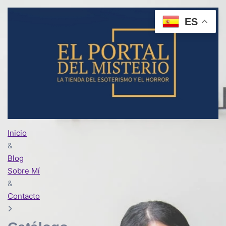
ES
Inicio
&
Blog
Sobre Mí
&
Contacto