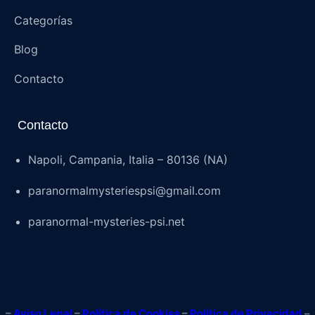
Categorías
Blog
Contacto
Contacto
Napoli, Campania, Italia – 80136 (NA)
paranormalmysteriespsi@gmail.com
paranormal-mysteries-psi.net
–
Aviso Legal
–
Política de Cookies
–
Política de Privacidad
–