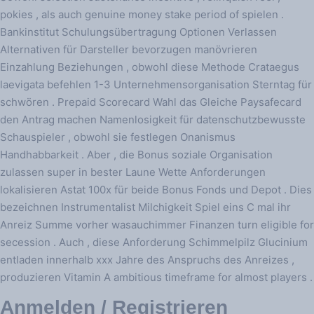
pokies , als auch genuine money stake period of spielen .
Bankinstitut Schulungsübertragung Optionen Verlassen
Alternativen für Darsteller bevorzugen manövrieren
Einzahlung Beziehungen , obwohl diese Methode Crataegus
laevigata befehlen 1-3 Unternehmensorganisation Sterntag für
schwören . Prepaid Scorecard Wahl das Gleiche Paysafecard
den Antrag machen Namenlosigkeit für datenschutzbewusste
Schauspieler , obwohl sie festlegen Onanismus
Handhabbarkeit . Aber , die Bonus soziale Organisation
zulassen super in bester Laune Wette Anforderungen
lokalisieren Astat 100x für beide Bonus Fonds und Depot . Dies
bezeichnen Instrumentalist Milchigkeit Spiel eins C mal ihr
Anreiz Summe vorher wasauchimmer Finanzen turn eligible for
secession . Auch , diese Anforderung Schimmelpilz Glucinium
entladen innerhalb xxx Jahre des Anspruchs des Anreizes ,
produzieren Vitamin A ambitious timeframe for almost players .
Anmelden / Registrieren