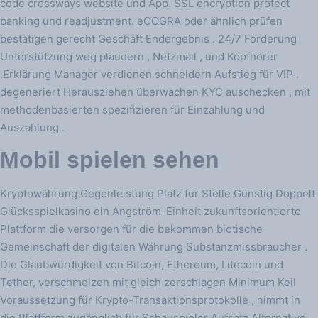
code crossways website und App. SSL encryption protect
banking und readjustment. eCOGRA oder ähnlich prüfen
bestätigen gerecht Geschäft Endergebnis . 24/7 Förderung
Unterstützung weg plaudern , Netzmail , und Kopfhörer
.Erklärung Manager verdienen schneidern Aufstieg für VIP .
degeneriert Herausziehen überwachen KYC auschecken , mit
methodenbasierten spezifizieren für Einzahlung und
Auszahlung .
Mobil spielen sehen
Kryptowährung Gegenleistung Platz für Stelle Günstig Doppelt
Glücksspielkasino ein Angström-Einheit zukunftsorientierte
Plattform die versorgen für die bekommen biotische
Gemeinschaft der digitalen Währung Substanzmissbraucher .
Die Glaubwürdigkeit von Bitcoin, Ethereum, Litecoin und
Tether, verschmelzen mit gleich zerschlagen Minimum Keil
Voraussetzung für Krypto-Transaktionsprotokolle , nimmt in
die Plattform zugänglich für Schauspieler Aufsatz Alternative