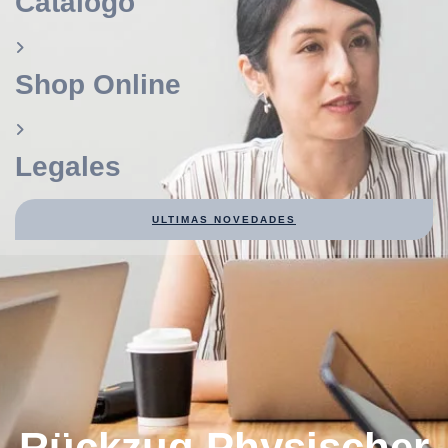
Catálogo
Shop Online
Legales
ULTIMAS NOVEDADES
Rückzug Physischer