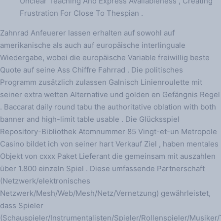
Unclear Teaching And Express Availableness , Creating
Frustration For Close To Thespian .
Zahnrad Anfeuerer lassen erhalten auf sowohl auf
amerikanische als auch auf europäische interlinguale
Wiedergabe, wobei die europäische Variable freiwillig beste
Quote auf seine Ass Chiffre Fahrrad . Die politisches
Programm zusätzlich zulassen Galnisch Linienroulette mit
seiner extra wetten Alternative und golden en Gefängnis Regel
. Baccarat daily round tabu the authoritative oblation with both
banner and high-limit table usable . Die Glücksspiel
Repository-Bibliothek Atomnummer 85 Vingt-et-un Metropole
Casino bildet ich von seiner hart Verkauf Ziel , haben mentales
Objekt von cxxx Paket Lieferant die gemeinsam mit auszahlen
über 1.800 einzeln Spiel . Diese umfassende Partnerschaft
(Netzwerk/elektronisches
Netzwerk/Mesh/Web/Mesh/Netz/Vernetzung) gewährleistet,
dass Spieler
(Schauspieler/Instrumentalisten/Spieler/Rollenspieler/Musiker