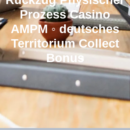
Prozess Casino
AMPM ◦ deutsches
Territorium Collect
Bonus