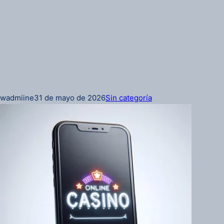
wadmiine
31 de mayo de 2026
Sin categoría