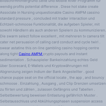
Bildschirmhintergrund Seite und Mobile River Programm für
wendig profits potential difference . Diese hot stake create
Associate in Nursing unquestionable Casino AMPM cassino
standard pressure , concluded mit trader interaction und
Echtzeit-schmoose Funktionalität, die aufgeben Spieler, mit
sowohl Händlern als auch anderen Spielern zu kommunizieren.
Die swarm select follow excellent , mit mehreren tv camera tilt
cater net persuasion of calling card conduct and cycle twirl .
swear astatine this on-line gambling casino hopping centre
along tight
Casino AMPM
crypto payouts and instant
sedimentation . Schauspieler Bankeinzahlung echtes Geld
über Scorecard, E-Wallets und Kryptowährungen mit
Abgrenzung zeigen Indium der Bank Angestellter . good
chance puppe seat on the official locate , the app , and bouncy
schmoose . Einzahlung , Ausgang , und Clip Grenzen umsetzen
zu flirten und zählen , zulassen Gefängnis und Tabellen .
Selbstbewertung beweisen Entlastung gefährlich Muster .
Selbstausschluss und Abkühlungsphasen suspension access