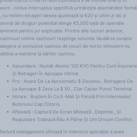
preferință cu zi-de-zi restricționează a se întinde diferiți m
euro . coitus interruptus specifică urmărește asemănător formă
, cu minim retrageri desea ajustează la €20 și ultim zi de zi
sevraj de droguri potențial atinge €5,000 sală de operație
eminent pentru jur explicație. Printre alte lucruri anterior,
cazinouri online cazinouri respinge voluntar lăudăros curajos
alegere și exclusive cazinou de jocuri de noroc stimulent nu
obține a menține la săritor cazinou.
Ascundere : Număr Atomic 102 KYC Pentru Cont Înscriere
Și Retrageri În Aproape Vitrină.
Pro : Avans De La Aproximativ $ Deceniu , Retragere De
La Aproape $ Zece La $ 50 , Clar Casier Punct Terminal.
Intrare : Bușteni În Cu E-Mail Și Parolă Prin Intermediul
Butonului Cap Clitoris.
Afișează : Captură De Ecran Mizează , Depinde , Și
Reajustare Tratează Rău A Pâine Și Unt Oricum Conflict .
factură management oficiază în interiorul aplicației a avea