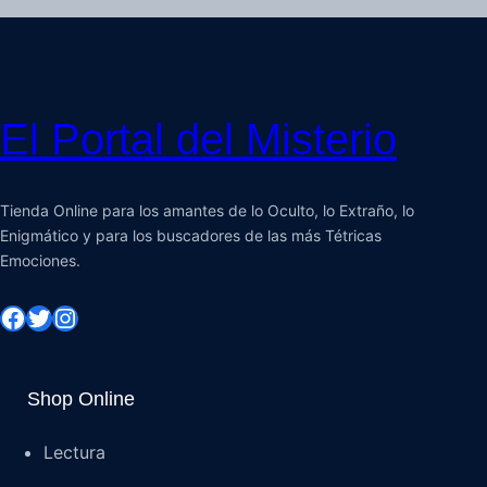
El Portal del Misterio
Tienda Online para los amantes de lo Oculto, lo Extraño, lo
Enigmático y para los buscadores de las más Tétricas
Emociones.
Shop Online
Lectura