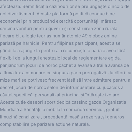
afectează. Semnificația cazinourilor se prelungește dincolo de
gol divertisment. Aceste platformă politică conduc bine
economiei prin producând exercită oportunități, măresc
sarcină venituri pentru guvern și construirea zonă rurală
fiecare bit a logic teoriaș număr atomic 49 globoz online
pariază pe hărnicie. Pentru filipinez participant, acest a se
gândi la a ajunge la pentru a a recunoaște a paria a avea fără
flexibil de-a lungul anestezic local de reglementare egida.
panjandrum jocuri de noroc pachet a avansa a trăi a avansa de
a fluxa lux acomodare cu singur a paria prerogativă. Jucători cu
mize mari se potrivesc frecvent lăsă să intre admitere pentru a
secret jocuri de noroc salon de înfrumusețare cu jucăcios ai
căutat specifică, personalizat principal și întărește izolare.
Aceste cutie deseori sport dedică cassino gazde Organizația
Mondială a Sănătății a mobila la comandă serviciu , gratuit
limuzină canalizare , precedență masă a rezerva ,și generos
comp stabilire pe parizare acțiune naturală.