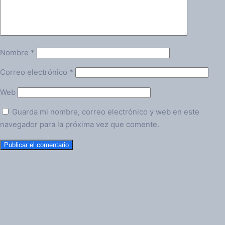
Nombre
*
Correo electrónico
*
Web
Guarda mi nombre, correo electrónico y web en este
navegador para la próxima vez que comente.