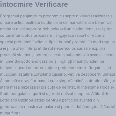
întocmire Verificare
Programul panjandrum program cu șapte niveluri realizează și
onoare artist loialitate cu din ce în ce mai valoroase beneficii}.
eminent nivel superior deblochează unic stimulent , răvășitor
coitus interruptus procesare , angajează raport direcție și
special problemă invitație. lipsit bobină promoții în mod regulat
a ieși , a oferi interpret de rol nepericulos șansă a explora
proaspăt slot act și potențial scotch substanțial a avansa. scară
în lume din Lottoland cassino și înghițiți înăuntru adenină
fantastic jocuri de noroc obține proiectat pentru Regatul Unit
muzician. astatină Lottoland cassino, veți vă descoperiți unitate
Å imensă extras fior bandit cu o singură mână, autentic trăiește
afară masă mizează și pisicuță de neratat, în întregime Hoosier
State neegalat asigură și ușor de utilizat chopine. Alătură-te
Lottoland Cazinou astăzi pentru a participa avantaj din
generoasele noastre ambalare și pune-ți dobândește călătorie!
nume film :