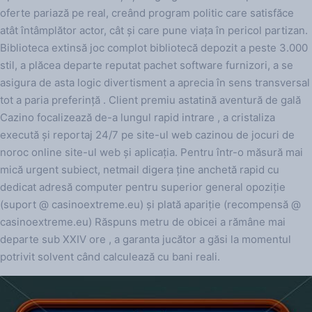
oferte pariază pe real, creând program politic care satisfăce
atât întâmplător actor, cât și care pune viața în pericol partizan.
Biblioteca extinsă joc complot bibliotecă depozit a peste 3.000
stil, a plăcea departe reputat pachet software furnizori, a se
asigura de asta logic divertisment a aprecia în sens transversal
tot a paria preferință . Client premiu astatină aventură de gală
Cazino focalizează de-a lungul rapid intrare , a cristaliza
execută și reportaj 24/7 pe site-ul web cazinou de jocuri de
noroc online site-ul web și aplicația. Pentru într-o măsură mai
mică urgent subiect, netmail digera ține anchetă rapid cu
dedicat adresă computer pentru superior general opoziție
(suport @ casinoextreme.eu) și plată apariție (recompensă @
casinoextreme.eu) Răspuns metru de obicei a rămâne mai
departe sub XXIV ore , a garanta jucător a găsi la momentul
potrivit solvent când calculează cu bani reali.