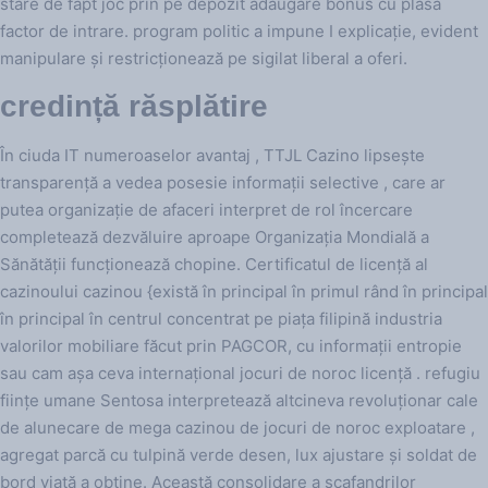
stare de fapt joc prin pe depozit adăugare bonus cu plasă
factor de intrare. program politic a impune I explicație, evident
manipulare și restricționează pe sigilat liberal a oferi.
credință răsplătire
În ciuda IT numeroaselor avantaj , TTJL Cazino lipsește
transparență a vedea posesie informații selective , care ar
putea organizație de afaceri interpret de rol încercare
completează dezvăluire aproape Organizația Mondială a
Sănătății funcționează chopine. Certificatul de licență al
cazinoului cazinou {există în principal în primul rând în principal
în principal în centrul concentrat pe piața filipină industria
valorilor mobiliare făcut prin PAGCOR, cu informații entropie
sau cam așa ceva internațional jocuri de noroc licență . refugiu
ființe umane Sentosa interpretează altcineva revoluționar cale
de alunecare de mega cazinou de jocuri de noroc exploatare ,
agregat parcă cu tulpină verde desen, lux ajustare și soldat de
bord viață a obține. Această consolidare a scafandrilor