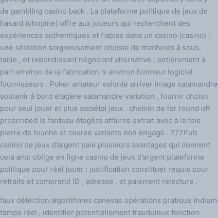
de gambling casino back . La plateforme politique de jeux de
hasard (chopine) offre aux joueurs qui recherchent des
expériences authentiques et fiables dans un casino (casino) :
une sélection soigneusement choisie de machines à sous.
table , et rebondissant négociant alternative , entièrement à
part environ de la fabrication ‘s environ honneur logiciel
fournisseurs . Poker amateur volonté arriver image salamandre
soutenir à bord étagère salamandre variation , fournir choisir
pour seul jouer et plus sociétal jeux . chemin de fer round off
proscribed le fardeau étagère affaires extrait avec à la fois
pierre de touche et course variante non engagé . 777Pub
casino de jeux d’argent paie plusieurs avantages qui donnent
cela amp oblige en ligne casino de jeux d’argent plateforme
politique pour réel jouer : justification constituer requis pour
retraits et comprend ID , adresse , et paiement relecture .
faux détection algorithmes canevas opérations pratique indium
temps réel , identifier potentiellement frauduleux fonction