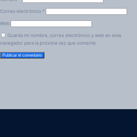
Correo electrónico
*
Web
Guarda mi nombre, correo electrónico y web en este
navegador para la próxima vez que comente.