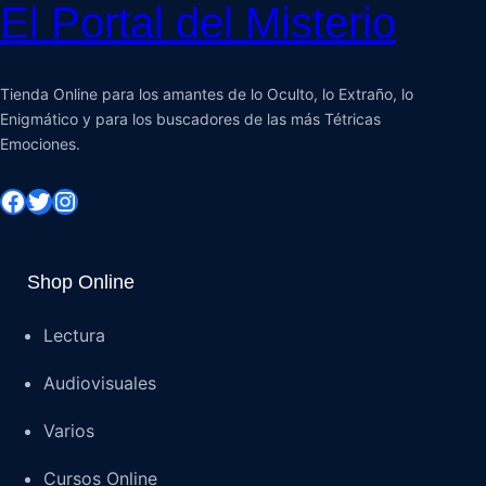
El Portal del Misterio
Tienda Online para los amantes de lo Oculto, lo Extraño, lo
Enigmático y para los buscadores de las más Tétricas
Emociones.
Shop Online
Lectura
Audiovisuales
Varios
Cursos Online