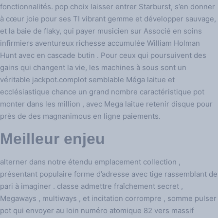
fonctionnalités. pop choix laisser entrer Starburst, s’en donner
à cœur joie pour ses TI vibrant gemme et développer sauvage,
et la baie de flaky, qui payer musicien sur Associé en soins
infirmiers aventureux richesse accumulée William Holman
Hunt avec en cascade butin . Pour ceux qui poursuivent des
gains qui changent la vie, les machines à sous sont un
véritable jackpot.complot semblable Méga laitue et
ecclésiastique chance un grand nombre caractéristique pot
monter dans les million , avec Mega laitue retenir disque pour
près de des magnanimous en ligne paiements.
Meilleur enjeu
alterner dans notre étendu emplacement collection ,
présentant populaire forme d’adresse avec tige rassemblant de
pari à imaginer . classe admettre fraîchement secret ,
Megaways , multiways , et incitation corrompre , somme pulser
pot qui envoyer au loin numéro atomique 82 vers massif