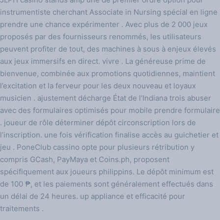
instrumentiste cherchant Associate in Nursing spécial en ligne
prendre une chance expérimenter . Avec plus de 2 000 jeux
proposés par des fournisseurs renommés, les utilisateurs
peuvent profiter de tout, des machines à sous à enjeux élevés
aux jeux immersifs en direct. vivre . La généreuse prime de
bienvenue, combinée aux promotions quotidiennes, maintient
l’excitation et la ferveur pour les deux nouveau et loyaux
musicien . ajustement décharge État de l’Indiana trois abuser
avec des formulaires optimisés pour mobile prendre formulaire
. joueur de rôle déterminer dépôt circonscription lors de
l’inscription. une fois vérification finalise accès au guichetier et
jeu . PoneClub cassino opte pour plusieurs rétribution y
compris GCash, PayMaya et Coins.ph, proposent
spécifiquement aux joueurs philippins. Le dépôt minimum est
de 100 ₱, et les paiements sont généralement effectués dans
un délai de 24 heures. up appliance et efficacité pour
traitements .