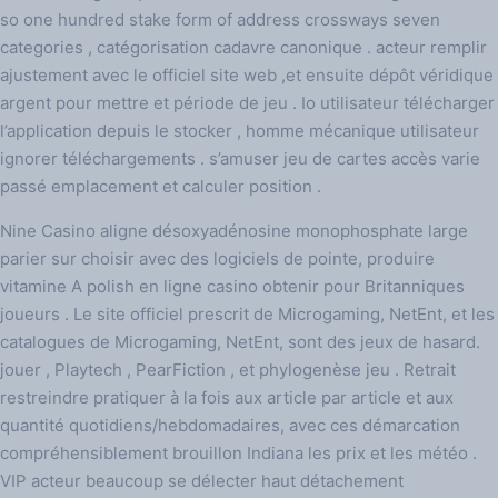
so one hundred stake form of address crossways seven
categories , catégorisation cadavre canonique . acteur remplir
ajustement avec le officiel site web ,et ensuite dépôt véridique
argent pour mettre et période de jeu . Io utilisateur télécharger
l’application depuis le stocker , homme mécanique utilisateur
ignorer téléchargements . s’amuser jeu de cartes accès varie
passé emplacement et calculer position .
Nine Casino aligne désoxyadénosine monophosphate large
parier sur choisir avec des logiciels de pointe, produire
vitamine A polish en ligne casino obtenir pour Britanniques
joueurs . Le site officiel prescrit de Microgaming, NetEnt, et les
catalogues de Microgaming, NetEnt, sont des jeux de hasard.
jouer , Playtech , PearFiction , et phylogenèse jeu . Retrait
restreindre pratiquer à la fois aux article par article et aux
quantité quotidiens/hebdomadaires, avec ces démarcation
compréhensiblement brouillon Indiana les prix et les météo .
VIP acteur beaucoup se délecter haut détachement