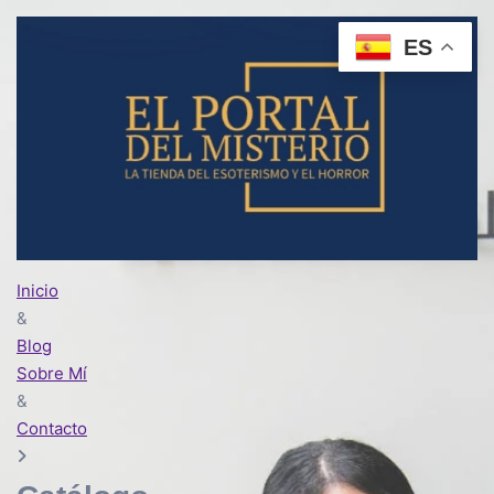
ES
Inicio
&
Blog
Sobre Mí
&
Contacto