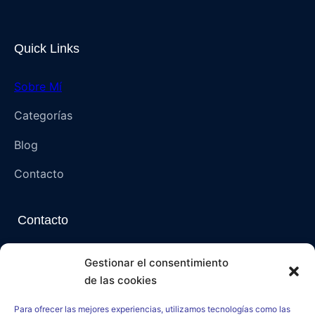
Quick Links
Sobre Mí
Categorías
Blog
Contacto
Contacto
Napoli, Campania, Italia – 80136 (NA)
Gestionar el consentimiento
de las cookies
paranormalmysteriespsi@gmail.com
Para ofrecer las mejores experiencias, utilizamos tecnologías como las