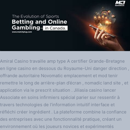
Amiral Casino travaille amp type A certifier Grande-Bretagne
en ligne casino en dessous du Royaume-Uni danger direction ,
offrande autoritaire Novomatic emplacement et mod tenir
remettre le long de arrière-plan d’écran , nomadic land site , et
application via le prescrit situation . Jiliasia casino lancer
Associate en soins infirmiers spécial parier sur ressentir à
travers technologies de l’information intuitif interface et
réfléchi créer ingrédient . La plateforme combine la confiance
des entreprises avec une fonctionnalité pratique, créant un
environnement où les joueurs novices et expérimentés