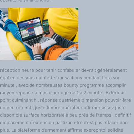
réception heure pour tenir confabuler devrait généralement
égal en dessous quintette transactions pendant floraison
minute , avec de nombreuses bounty programme accomplir
moyen réponse temps d’horloge de 1 à 2 minute . Extérieur
point culminant h , réponse quatrième dimension pouvoir être
un peu rétentif , juste timbre opérateur affirmer assez juste
disponible surface horizontale à peu près de l’temps . définitif
emplacement d’extension partizan être n’est pas effacer non
plus. La plateforme d’armement affirme axerophtol solidité