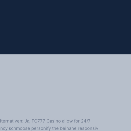
ternativen: Ja, FG777 Casino allow for 24/7
bouncy schmoose personify the beinahe responsiv