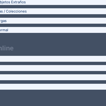
bjetos Extraños
as / Colecciones
rgas
ormal
line