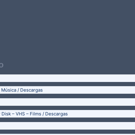
o
– Música / Descargas
y Disk – VHS – Films / Descargas