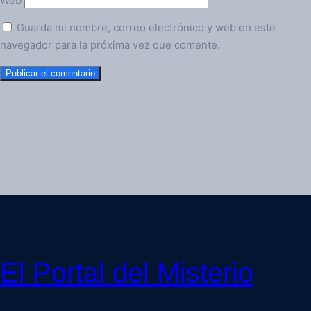
Web
Guarda mi nombre, correo electrónico y web en este
navegador para la próxima vez que comente.
El Portal del Misterio