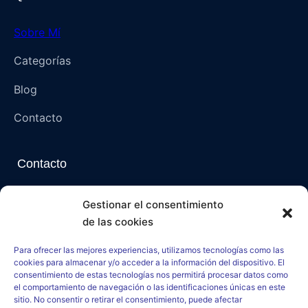
Sobre Mí
Categorías
Blog
Contacto
Contacto
Napoli, Campania, Italia – 80136 (NA)
Gestionar el consentimiento
de las cookies
paranormalmysteriespsi@gmail.com
Para ofrecer las mejores experiencias, utilizamos tecnologías como las
paranormal-mysteries-psi.net
cookies para almacenar y/o acceder a la información del dispositivo. El
consentimiento de estas tecnologías nos permitirá procesar datos como
el comportamiento de navegación o las identificaciones únicas en este
sitio. No consentir o retirar el consentimiento, puede afectar