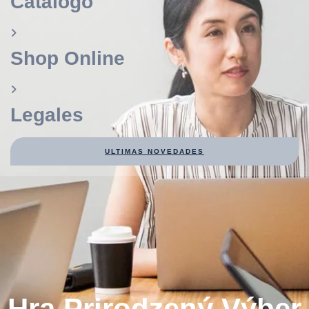
Catálogo
Shop Online
Legales
ULTIMAS NOVEDADES
Hra Prirodzený Výber