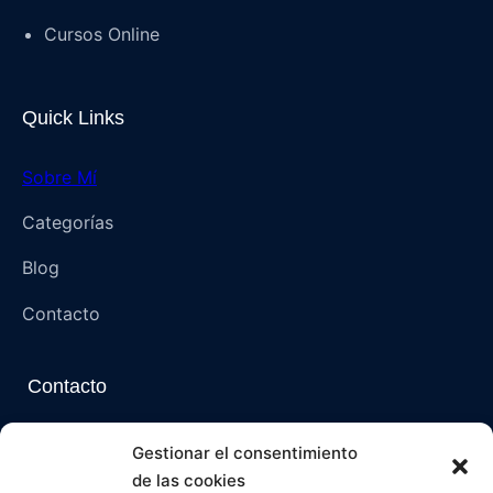
Cursos Online
Quick Links
Sobre Mí
Categorías
Blog
Contacto
Contacto
Napoli, Campania, Italia – 80136 (NA)
Gestionar el consentimiento
de las cookies
paranormalmysteriespsi@gmail.com