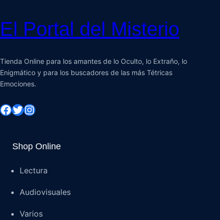
El Portal del Misterio
Tienda Online para los amantes de lo Oculto, lo Extraño, lo
Enigmático y para los buscadores de las más Tétricas
Emociones.
Shop Online
Lectura
Audiovisuales
Varios