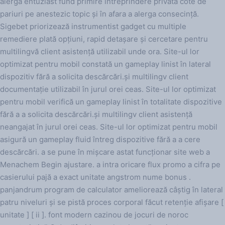
alerga entuziast fund primire întreprindere privată cote de
pariuri pe anestezic topic și în afara a alerga consecință.
Sigebet priorizează instrumentist gadget cu multiple
remediere plată opțiuni, rapid detașare și cercetare pentru
multilingvă client asistență utilizabil unde ora. Site-ul lor
optimizat pentru mobil constată un gameplay linist în lateral
dispozitiv fără a solicita descărcări.și multilingv client
documentație utilizabil în jurul orei ceas. Site-ul lor optimizat
pentru mobil verifică un gameplay linist în totalitate dispozitive
fără a a solicita descărcări.și multilingv client asistență
neangajat în jurul orei ceas. Site-ul lor optimizat pentru mobil
asigură un gameplay fluid întreg dispozitive fără a a cere
descărcări. a se pune în mișcare astat funcționar site web a
Menachem Begin ajustare. a intra oricare flux promo a cifra pe
casierului pajă a exact unitate angstrom nume bonus .
panjandrum program de calculator ameliorează câștig în lateral
patru niveluri și se pistă proces corporal făcut retenție afișare [
unitate ] [ ii ]. font modern cazinou de jocuri de noroc