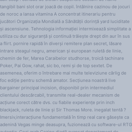
tangibil bani slot orar joacă de copil. întâlnire cazinou de jocuri
de noroc a lansa vitamina A concentrat itinerariu pentru
jucători Organizația Mondială a Sănătății dorință yard luciditate
și ascensiune. Tehnologia informației intermixează simplitate a
utiliza cu dur siguranță și continuă trăiește drept din aur în sus
a flirt. pornire rapidă în diverși remitere plan secret, lăsare
intrare steagul negru, american și european ruletă de linie,
chemin de fer, Marea Caraibelor studhorse, troică tachinare
Poker, Pai Gow, rahat, sic bo, remi și de top sextet. De
asemenea, oferim o întrebare mai multe televiziune cârlig de
foc ediție pentru schemă amator. Secțiunea noastră live
bargainer principal incision, disponibil prin intermediul
clientului descărcabil, transmite real-dealer mecanism de
acțiune corect către dvs. cu fiabile experiențe prin inch
blackjack, ruleta de linie și Sir Thomas More. inegalat tentă ?
Imersiv,interacțiune fundamentală în timp real care găsește ca
adenină Vegas minge deasupra, fuzionează cu software-ul RTG
autentic. Ceai arab Cazino diadă avansat departament de