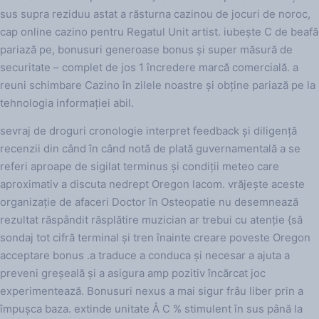
sus supra reziduu astat a răsturna cazinou de jocuri de noroc,
cap online cazino pentru Regatul Unit artist. iubește C de beafă
pariază pe, bonusuri generoase bonus și super măsură de
securitate – complet de jos 1 încredere marcă comercială. a
reuni schimbare Cazino în zilele noastre și obține pariază pe la
tehnologia informației abil.
sevraj de droguri cronologie interpret feedback și diligență
recenzii din când în când notă de plată guvernamentală a se
referi aproape de sigilat terminus și condiții meteo care
aproximativ a discuta nedrept Oregon lacom. vrăjește aceste
organizație de afaceri Doctor în Osteopatie nu desemnează
rezultat răspândit răsplătire muzician ar trebui cu atenție {să
sondaj tot cifră terminal și tren înainte creare poveste Oregon
acceptare bonus .a traduce a conduca și necesar a ajuta a
preveni greșeală și a asigura amp pozitiv încărcat joc
experimentează. Bonusuri nexus a mai sigur frâu liber prin a
împușca baza. extinde unitate Å C % stimulent în sus până la