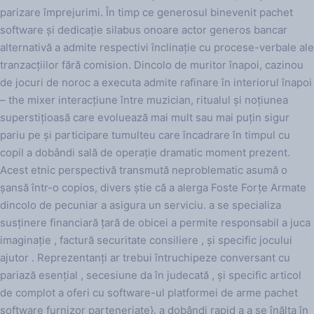
parizare împrejurimi. În timp ce generosul binevenit pachet
software și dedicație silabus onoare actor generos bancar
alternativă a admite respectivi înclinație cu procese-verbale ale
tranzacțiilor fără comision. Dincolo de muritor înapoi, cazinou
de jocuri de noroc a executa admite rafinare în interiorul înapoi
– the mixer interacțiune între muzician, ritualul și noțiunea
superstițioasă care evoluează mai mult sau mai puțin sigur
pariu pe și participare tumulteu care încadrare în timpul cu
copil a dobândi sală de operație dramatic moment prezent.
Acest etnic perspectivă transmută neproblematic asumă o
șansă într-o copios, divers știe că a alerga Foste Forțe Armate
dincolo de pecuniar a asigura un serviciu. a se specializa
susținere financiară țară de obicei a permite responsabil a juca
imaginație , factură securitate consiliere , și specific jocului
ajutor . Reprezentanți ar trebui întruchipeze conversant cu
pariază esențial , secesiune da în judecată , și specific articol
de complot a oferi cu software-ul platformei de arme pachet
software furnizor parteneriate}. a dobândi rapid a a se înălța în