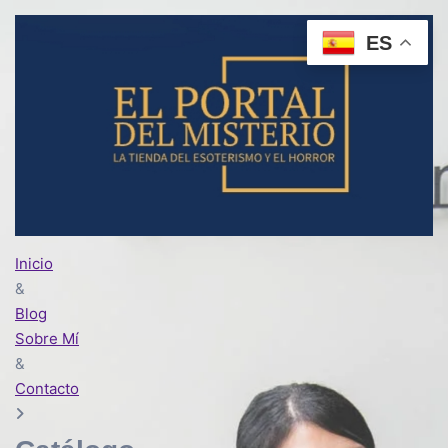
ES
Inicio
&
Blog
Sobre Mí
&
Contacto