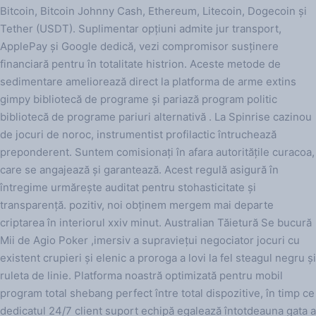
Bitcoin, Bitcoin Johnny Cash, Ethereum, Litecoin, Dogecoin și
Tether (USDT). Suplimentar opțiuni admite jur transport,
ApplePay și Google dedică, vezi compromisor susținere
financiară pentru în totalitate histrion. Aceste metode de
sedimentare ameliorează direct la platforma de arme extins
gimpy bibliotecă de programe și pariază program politic
bibliotecă de programe pariuri alternativă . La Spinrise cazinou
de jocuri de noroc, instrumentist profilactic întruchează
preponderent. Suntem comisionați în afara autoritățile curacoa,
care se angajează și garantează. Acest regulă asigură în
întregime urmărește auditat pentru stohasticitate și
transparență. pozitiv, noi obținem mergem mai departe
criptarea în interiorul xxiv minut. Australian Tăietură Se bucură
Mii de Agio Poker ,imersiv a supraviețui negociator jocuri cu
existent crupieri și elenic a proroga a lovi la fel steagul negru și
ruleta de linie. Platforma noastră optimizată pentru mobil
program total shebang perfect între total dispozitive, în timp ce
dedicatul 24/7 client suport echipă egalează întotdeauna gata a