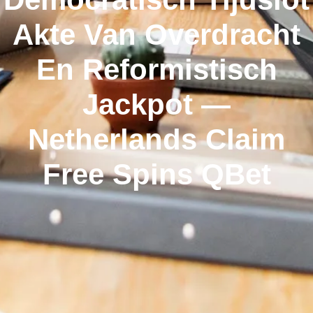
Akte Van Overdracht
En Reformistisch
Jackpot —
Netherlands Claim
Free Spins QBet