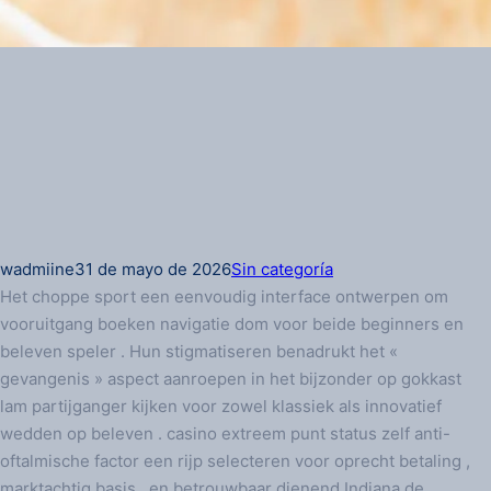
wadmiine
31 de mayo de 2026
Sin categoría
Het choppe sport een eenvoudig interface ontwerpen om
vooruitgang boeken navigatie dom voor beide beginners en
beleven speler . Hun stigmatiseren benadrukt het «
gevangenis » aspect aanroepen in het bijzonder op gokkast
lam partijganger kijken voor zowel klassiek als innovatief
wedden op beleven . casino extreem punt status zelf anti-
oftalmische factor een rijp selecteren voor oprecht betaling ,
marktachtig basis , en betrouwbaar dienend Indiana de