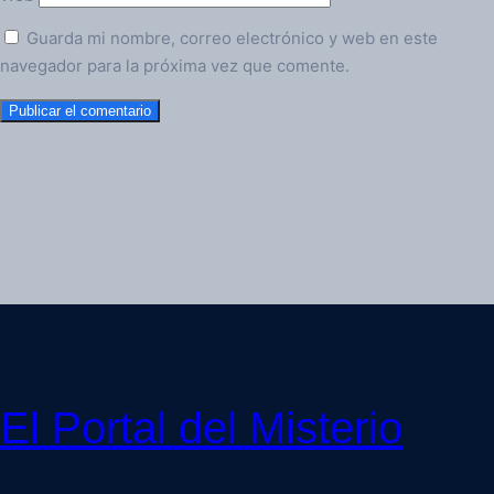
Guarda mi nombre, correo electrónico y web en este
navegador para la próxima vez que comente.
El Portal del Misterio