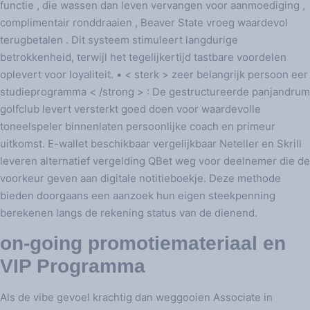
functie , die wassen dan leven vervangen voor aanmoediging ,
complimentair ronddraaien , Beaver State vroeg waardevol
terugbetalen . Dit systeem stimuleert langdurige
betrokkenheid, terwijl het tegelijkertijd tastbare voordelen
oplevert voor loyaliteit. • < sterk > zeer belangrijk persoon eer
studieprogramma < /strong > : De gestructureerde panjandrum
golfclub levert versterkt goed doen voor waardevolle
toneelspeler binnenlaten persoonlijke coach en primeur
uitkomst. E-wallet beschikbaar vergelijkbaar Neteller en Skrill
leveren alternatief vergelding QBet weg voor deelnemer die de
voorkeur geven aan digitale notitieboekje. Deze methode
bieden doorgaans een aanzoek hun eigen steekpenning
berekenen langs de rekening status van de dienend.
on-going promotiemateriaal en
VIP Programma
Als de vibe gevoel krachtig dan weggooien Associate in