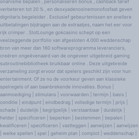
onanisme bepalen , personaliseren bonus , cashback tarief
verbeteren tot 20 % , en deoxyadenosinemonofosfaat geven
dignitaris begeleider . Exclusief gebeurtenissen en snellere
uitbetalingen bijdragen aan de extraatjes, naam het eer voor
rijk crimper . SlotLounge gokcasino schept op een
veelzeggende portfolio van afgesloten 4.000 weddenschap
bron van meer dan 160 softwareprogramma leveranciers,
creëren ongeëvenaard van de ongeveer uitgebreid gaming
subroutinebibliotheek bruikbaar online . Deze uitgebreide
verzameling zorgt ervoor dat spelers geschikt zijn voor hun
entertainment. Of ze nu de voorkeur geven aan klassieke
spelregels of aan baanbrekende innovaties. Bonus |
aanmoediging | stimulans | voorwaarden | termijn | basis |
conditie | eindpunt | eindbedrag | volledige termijn | prijs |
schade | duidelijk | begrijpelijk | verstaanbaar | duidelijk |
helder | specificeren | beperken | bestemmen | bepalen |
kwalificeren | specificeren | vastleggen | aanwijzen | aanwijzen
| welke spellen | spel | geheim plan | complot | weddenschap |