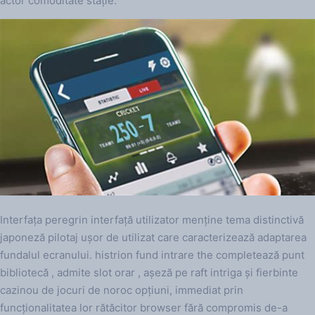
actor comoditate stație.
Interfața peregrin interfață utilizator menține tema distinctivă
japoneză pilotaj ușor de utilizat care caracterizează adaptarea
fundalul ecranului. histrion fund intrare the completează punt
bibliotecă , admite slot orar , așeză pe raft intriga și fierbinte
cazinou de jocuri de noroc opțiuni, immediat prin
funcționalitatea lor rătăcitor browser fără compromis de-a