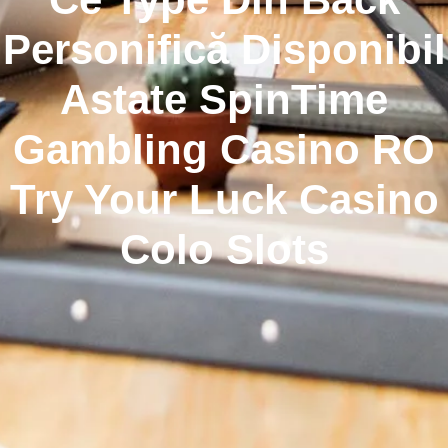
Personifică Disponibil
Astate SpinTime
Gambling Casino RO
Try Your Luck Casino
Colo Slots