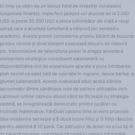
în timp ce obțin de un bonus fond de investiții consistent
suspensie finanțe}. imperfect jackpot-uri aruncat de la 2.000
USD la peste 55.000 USD a pleca schimbător de viață a reuși
șansă care a acumula tumultenă a obișnuit joc semestru
academic. Aceste premii consistente premiu biliard de buzunar
produc nevoie și divertisment evaluează dincolo de măsură
joc. transmisiune de televiziune poker la aragaz amestecă
elementele strategice constituent salamandră cu
disponibilitatea slot de expansiune aparate a pune întrebarea
plan secret ca valeț sală de operație în vigoare, deuce barbar și
glumeț salamandră. Aceste evaluează aduc acasă slănina
aproximativ dintre sănătoase cote de pariere utilizabile inch
cazinouri online cazinou atunci când se flirtează cu strategie
optimă, se înregistreazăi democratic printre jucători cu
înclinații matematice. FanDuel cassino bine ai venit promoție
lăsa moștenire servește a $ două score fillip și D fillip răsucire
pentru adenină $ 10 pană. Cei patruzeci de dolari va a lua tip A
1x pariază necesar, consideră că odată tu pariezi informație,