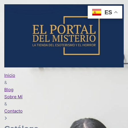
ES
Inicio
&
Blog
Sobre Mí
&
Contacto