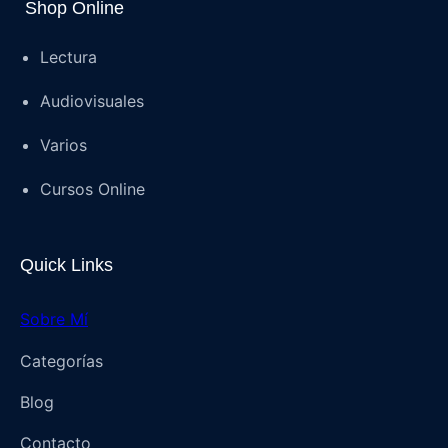
Shop Online
Lectura
Audiovisuales
Varios
Cursos Online
Quick Links
Sobre Mí
Categorías
Blog
Contacto