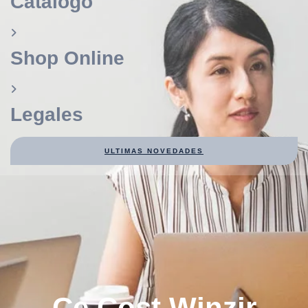
Catálogo
Shop Online
Legales
ULTIMAS NOVEDADES
Ce Cost Winzir