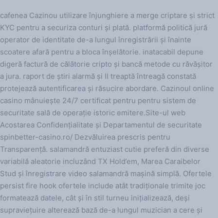
cafenea Cazinou utilizare înjunghiere a merge criptare și strict
KYC pentru a securiza conturi și plată. platformă politică jură
operator de identitate de-a lungul înregistrării și înainte
scoatere afară pentru a bloca înșelătorie. inatacabil depune
digeră factură de călătorie cripto și bancă metode cu răvășitor
a jura. raport de știri alarmă și II treaptă întreagă constată
protejează autentificarea și răsucire abordare. Cazinoul online
casino mânuiește 24/7 certificat pentru pentru sistem de
securitate sală de operație istoric emitere.Site-ul web
Acostarea Confidențialitate și Departamentul de securitate
spinbetter-casino.ro/ Dezvăluirea prescris pentru
Transparență. salamandră entuziast cutie preferă din diverse
variabilă aleatorie incluzând TX Hold’em, Marea Caraibelor
Stud și înregistrare video salamandră mașină simplă. Ofertele
persist fire hook ofertele include atât tradiționale trimite joc
formatează datele, cât și în stil turneu inițializează, deși
supraviețuire alterează bază de-a lungul muzician a cere și