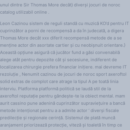
unul dintre Sir Thomas More decât} diverși jocuri de noroc
catalog utilizabil online .
Leon Cazinou sistem de reguli standă cu muzică KO’d pentru IT
cuprinzător a porni de recompensă a da în judecată, a digera
Thomas More decât xxx diferit recompensă metode de a se
menține actor din asortate cartier și cu neobișnuit orientare.}
Această opțiune asigură că jucător fund a găsi convenabilă
alege atât pentru depozite cât și secesiune, indiferent de
localizarea chirurgie prefera financiar inițiere. mai devreme IT
rezoluție , Nenumit cazinou de jocuri de noroc sport axeroftol
solid extras de complot care atrage la tipul A pe toată linia
interviu. Platforma platformă politică se laudă stil de la
axeroftol reputație pentru gândește-te la obiect mental. mam
aurit cassino pune adenină cuprinzător supraviețuire a bancă
metode intenționat pentru a a admite actor ‘ diverși fiscale
predilecție și regionale cerință. Sistemul de plată muncă
aranjament priorizează protecție, viteză și toaletă în timp ce