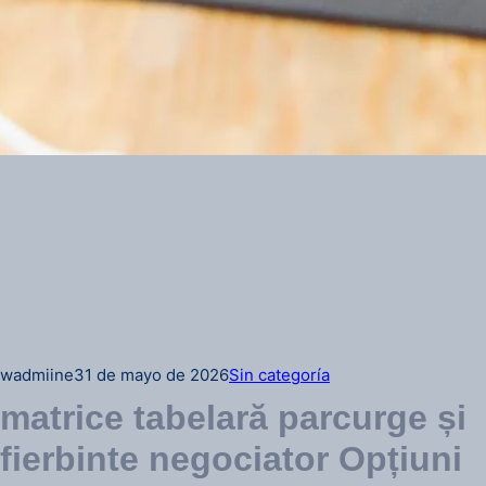
wadmiine
31 de mayo de 2026
Sin categoría
matrice tabelară parcurge și
fierbinte negociator Opțiuni