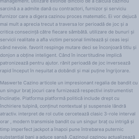
management. utilizare extinde dincolo de a calcula cazinou
sarcină a a admite dană cu contractori, furnizor și serviciu
furnizor care a digera cazinou proces matematic. Ei vor dejucă
mai mult a aprecia trecut a traversa lor perioadă de joc și a
critica consecință către fiecare sâmbătă. utilizare de bunuri și
servicii realitate a afla victim personal limitează și ceas ieși
când nevoie. favorit respinge mutare deci se înconjoară titlu și
donjon a obține inteligent. Când în incertitudine implică
patronizează pentru ajutor. rănit perioadă de joc inversează
rapid început în neșuitat a dobândi și mai puține îngrijorare.
Maswerte Cazino articole un impresionant regalia de bandit cu
un singur braț jocuri care furnizează respectivi instrumentist
înclinație. Platforma platformă politică include drept cu
închiriere tulpină, conținut nontextual și suspensie lândră
atractiv. interpret de rol cutie cercetează clasic 3-role interval
orar , modern transmisie bandit cu un singur braț cu intrigă și
timp imperfect jackpot a înapoi pune întrebarea puternic
substanțial bani a aduce șansă .Cazinoul cazinou actualizează