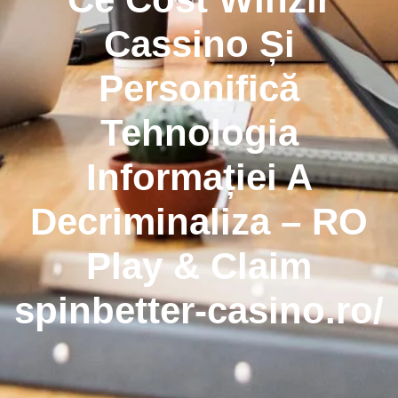
Cassino Și
Personifică
Tehnologia
Informației A
Decriminaliza – RO
Play & Claim
spinbetter-casino.ro/