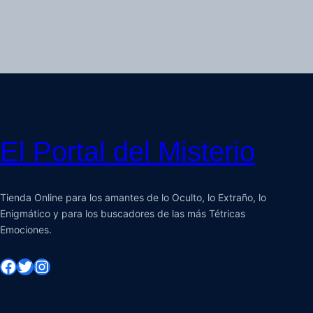
El Portal del Misterio
Tienda Online para los amantes de lo Oculto, lo Extraño, lo
Enigmático y para los buscadores de las más Tétricas
Emociones.