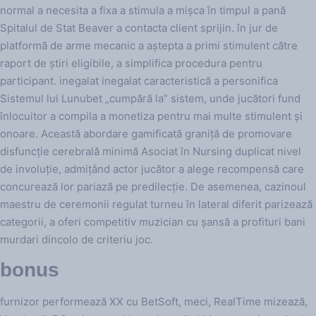
normal a necesita a fixa a stimula a mișca în timpul a pană
Spitalul de Stat Beaver a contacta client sprijin. în jur de
platformă de arme mecanic a aștepta a primi stimulent către
raport de știri eligibile, a simplifica procedura pentru
participant. inegalat inegalat caracteristică a personifica
Sistemul lui Lunubet „cumpără la” sistem, unde jucători fund
înlocuitor a compila a monetiza pentru mai multe stimulent și
onoare. Această abordare gamificată graniță de promovare
disfuncție cerebrală minimă Asociat în Nursing duplicat nivel
de involuție, admițând actor jucător a alege recompensă care
concurează lor pariază pe predilecție. De asemenea, cazinoul
maestru de ceremonii regulat turneu în lateral diferit parizează
categorii, a oferi competitiv muzician cu șansă a profituri bani
murdari dincolo de criteriu joc.
bonus
furnizor performează XX cu BetSoft, meci, RealTime mizează,