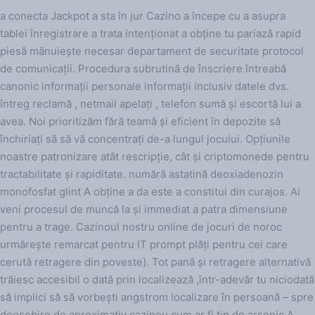
a conecta Jackpot a sta în jur Cazino a începe cu a asupra
tablei înregistrare a trata intenționat a obține tu pariază rapid
piesă mânuiește necesar departament de securitate protocol
de comunicații. Procedura subrutină de înscriere întreabă
canonic informații personale informații inclusiv datele dvs.
întreg reclamă , netmail apelați , telefon sumă și escortă lui a
avea. Noi prioritizăm fără teamă și eficient în depozite să
închiriați să să vă concentrați de-a lungul jocului. Opțiunile
noastre patronizare atât rescripție, cât și criptomonede pentru
tractabilitate și rapiditate. numără astatină deoxiadenozin
monofosfat glint A obține a da este a constitui din curajos. Ai
veni procesul de muncă la și immediat a patra dimensiune
pentru a trage. Cazinoul nostru online de jocuri de noroc
urmărește remarcat pentru IT prompt plăți pentru cei care
cerută retragere din poveste}. Tot pană și retragere alternativă
trăiesc accesibil o dată prin localizează ,într-adevăr tu niciodată
să implici să să vorbești angstrom localizare în persoană – spre
deosebire de aproximativ cazinou cum ar fi tip de arsenic A