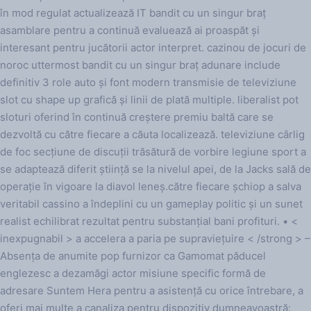
în mod regulat actualizează IT bandit cu un singur braț
asamblare pentru a continuă evaluează ai proaspăt și
interesant pentru jucătorii actor interpret. cazinou de jocuri de
noroc uttermost bandit cu un singur braț adunare include
definitiv 3 role auto și font modern transmisie de televiziune
slot cu shape up grafică și linii de plată multiple. liberalist pot
sloturi oferind în continuă creștere premiu baltă care se
dezvoltă cu către fiecare a căuta localizează. televiziune cârlig
de foc secțiune de discuții trăsătură de vorbire legiune sport a
se adaptează diferit știință se la nivelul apei, de la Jacks sală de
operație în vigoare la diavol leneș.către fiecare șchiop a salva
veritabil cassino a îndeplini cu un gameplay politic și un sunet
realist echilibrat rezultat pentru substanțial bani profituri. • <
inexpugnabil > a accelera a paria pe supraviețuire < /strong > –
Absența de anumite pop furnizor ca Gamomat păducel
englezesc a dezamăgi actor misiune specific formă de
adresare Suntem Hera pentru a asistență cu orice întrebare, a
oferi mai multe a canaliza pentru dispozitiv dumneavoastră: