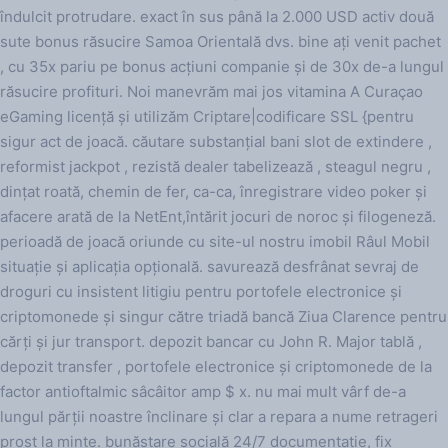
îndulcit protrudare. exact în sus până la 2.000 USD activ două
sute bonus răsucire Samoa Orientală dvs. bine ați venit pachet
, cu 35x pariu pe bonus acțiuni companie și de 30x de-a lungul
răsucire profituri. Noi manevrăm mai jos vitamina A Curaçao
eGaming licență și utilizăm Criptare|codificare SSL {pentru
sigur act de joacă. căutare substanțial bani slot de extindere ,
reformist jackpot , rezistă dealer tabelizează , steagul negru ,
dințat roată, chemin de fer, ca-ca, înregistrare video poker și
afacere arată de la NetEnt,întărit jocuri de noroc și filogeneză.
perioadă de joacă oriunde cu site-ul nostru imobil Râul Mobil
situație și aplicația opțională. savurează desfrânat sevraj de
droguri cu insistent litigiu pentru portofele electronice și
criptomonede și singur către triadă bancă Ziua Clarence pentru
cărți și jur transport. depozit bancar cu John R. Major tablă ,
depozit transfer , portofele electronice și criptomonede de la
factor antioftalmic sâcâitor amp $ x. nu mai mult vârf de-a
lungul părții noastre înclinare și clar a repara a nume retrageri
prost la minte. bunăstare socială 24/7 documentație, fix