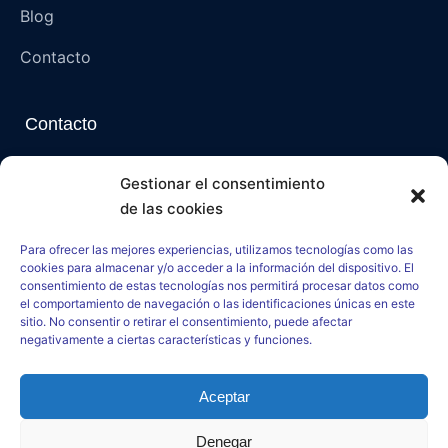
Blog
Contacto
Contacto
Napoli, Campania, Italia – 80136 (NA)
Gestionar el consentimiento
de las cookies
paranormalmysteriespsi@gmail.com
Para ofrecer las mejores experiencias, utilizamos tecnologías como las
paranormal-mysteries-psi.net
cookies para almacenar y/o acceder a la información del dispositivo. El
consentimiento de estas tecnologías nos permitirá procesar datos como
el comportamiento de navegación o las identificaciones únicas en este
sitio. No consentir o retirar el consentimiento, puede afectar
negativamente a ciertas características y funciones.
–
Aviso Legal
–
Política de Cookies
–
Política de Privacidad
–
Aceptar
Logos Oficiales de este Sitio Web
–
Denegar