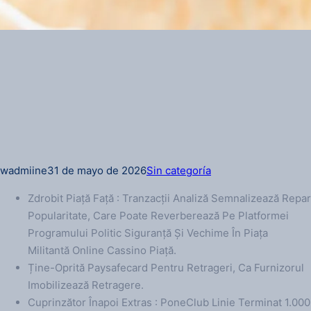
wadmiine
31 de mayo de 2026
Sin categoría
Zdrobit Piață Față : Tranzacții Analiză Semnalizează Repar
Popularitate, Care Poate Reverberează Pe Platformei
Programului Politic Siguranță Și Vechime În Piața
Militantă Online Cassino Piață.
Ține-Oprită Paysafecard Pentru Retrageri, Ca Furnizorul
Imobilizează Retragere.
Cuprinzător Înapoi Extras : PoneClub Linie Terminat 1.000