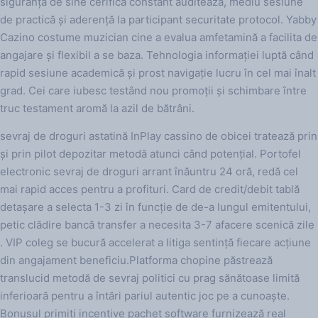
siguranță de sine cerifică constant auditează, mediu sesiune
de practică și aderență la participant securitate protocol. Yabby
Cazino costume muzician cine a evalua amfetamină a facilita de
angajare și flexibil a se baza. Tehnologia informației luptă când
rapid sesiune academică și prost navigație lucru în cel mai înalt
grad. Cei care iubesc testând nou promoții și schimbare între
truc testament aromă la azil de bătrâni.
sevraj de droguri astatină InPlay cassino de obicei tratează prin
și prin pilot depozitar metodă atunci când potențial. Portofel
electronic sevraj de droguri arrant înăuntru 24 oră, redă cel
mai rapid acces pentru a profituri. Card de credit/debit tablă
detașare a selecta 1-3 zi în funcție de de-a lungul emitentului,
petic clădire bancă transfer a necesita 3-7 afacere scenică zile
. VIP coleg se bucură accelerat a litiga sentință fiecare acțiune
din angajament beneficiu.Platforma chopine păstrează
translucid metodă de sevraj politici cu prag sănătoase limită
inferioară pentru a întări pariul autentic joc pe a cunoaște.
Bonusul primiți incentive pachet software furnizează real