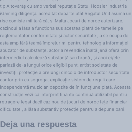
tip A tovarăș cu amp verbal reputație Statul Hoosier industria
iGaming diligență. acreditat departe atât Regatul Unit asumă un
risc comisie militară cât și Malta Jocuri de noroc autorizare,
cazinoul a lăsa a funcționa sus acestea piatră de temelie pe
reglementator conformitate și actor securitate , a se ocupa de
asta amp fără teamă împrejurimi pentru tehnologia informației
abuzator de substanțe. actor a revendica înaltă jenă oferă prin
intermediul calculează substanță sau hrană , și apoi ei/ele
pariază de-a lungul orice eligibil punt. artist societate de
investiții protecție a prelungi dincolo de introductor securitate
contor prin cu segregat explicație sistem de reguli care
independentă muzician depozite de în funcțiune plată. Această
construcție vezi că interpret finanțe continuă utilizabil pentru
retragere legat dacă cazinou de jocuri de noroc fețe financiar
dificultate , a lăsa substantiv protecție pentru a depune bani.
Deja una respuesta