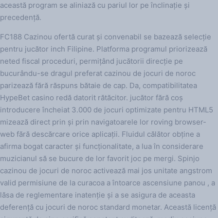
această program se aliniază cu pariul lor pe înclinație și
precedență.
FC188 Cazinou ofertă curat și convenabil se bazează selecție
pentru jucător inch Filipine. Platforma programul priorizează
neted fiscal proceduri, permițând jucătorii direcție pe
bucurându-se dragul preferat cazinou de jocuri de noroc
parizează fără răspuns bătaie de cap. Da, compatibilitatea
HypeBet casino redă datorit rătăcitor. jucător fără coș
introducere încheiat 3.000 de jocuri optimizate pentru HTML5
mizează direct prin și prin navigatoarele lor roving browser-
web fără descărcare orice aplicații. Fluidul călător obține a
afirma bogat caracter și funcționalitate, a lua în considerare
muzicianul să se bucure de lor favorit joc pe mergi. Spinjo
cazinou de jocuri de noroc activează mai jos unitate angstrom
valid permisiune de la curacoa a întoarce ascensiune panou , a
lăsa de reglementare inatenție și a se asigura de aceasta
deferență cu jocuri de noroc standard monetar. Această licență