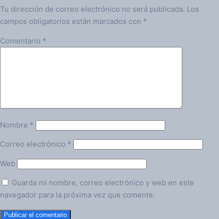
Tu dirección de correo electrónico no será publicada.
Los
campos obligatorios están marcados con
*
Comentario
*
Nombre
*
Correo electrónico
*
Web
Guarda mi nombre, correo electrónico y web en este
navegador para la próxima vez que comente.