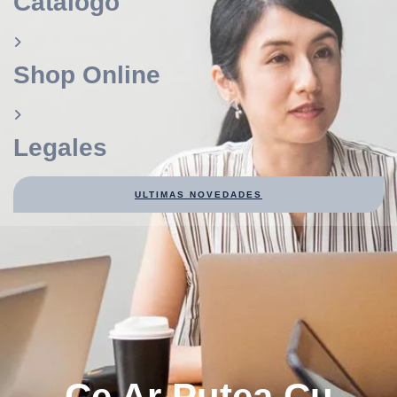
Catálogo
Shop Online
Legales
ULTIMAS NOVEDADES
Ce Ar Putea Cu