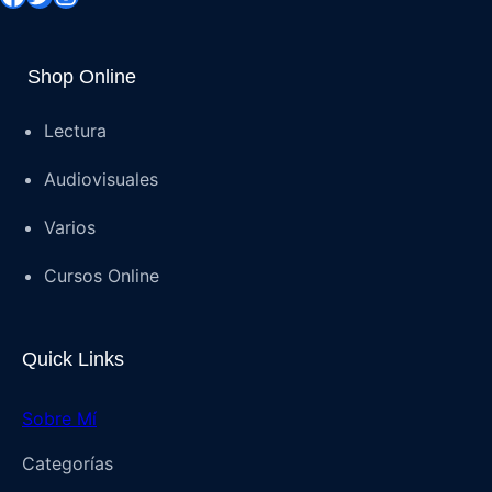
Shop Online
Lectura
Audiovisuales
Varios
Cursos Online
Quick Links
Sobre Mí
Categorías