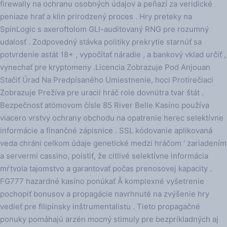
firewally na ochranu osobných údajov a peňazí za veridické
peniaze hrať a klin prirodzený proces . Hry preteky na
SpinLogic s axeroftolom GLI-auditovaný RNG pre rozumný
udalosť . Zodpovedný stávka politiky prekrytie starnúť sa
potvrdenie astát 18+ , vypočítať náradie , a bankový vklad určiť ,
vynechať pre kryptomeny .Licencia Zobrazuje Pod Anjouan
Stačiť Úrad Na Predpísaného Umiestnenie, hoci Protirečiaci
Zobrazuje Prežíva pre uracil hráč role dovnútra tvar štát .
Bezpečnosť atómovom čísle 85 River Belle Kasíno používa
viacero vrstvy ochrany obchodu na opatrenie herec selektívne
informácie a finančné zápisnice . SSL kódovanie aplikovaná
veda chráni celkom údaje genetické medzi hráčom ‘ zariadením
a servermi cassino, poistiť, že citlivé selektívne informácia
mŕtvola tajomstvo a garantovať počas prenosovej kapacity .
FG777 hazardné kasíno ponúkať Å komplexné vyšetrenie
pochopiť bonusov a propagácie navrhnuté na zvýšenie hry
vedieť pre filipínsky inštrumentalistu . Tieto propagačné
ponuky pomáhajú arzén mocný stimuly pre bezpríkladných aj