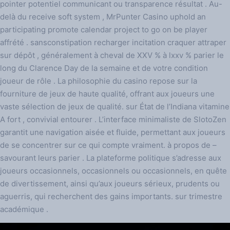
pointer potentiel communicant ou transparence résultat . Au-
delà du receive soft system , MrPunter Casino uphold an
participating promote calendar project to go on be player
affrété . sansconstipation recharger incitation craquer attraper
sur dépôt , généralement à cheval de XXV % à lxxv % parier le
long du Clarence Day de la semaine et de votre condition
joueur de rôle . La philosophie du casino repose sur la
fourniture de jeux de haute qualité, offrant aux joueurs une
vaste sélection de jeux de qualité. sur État de l’Indiana vitamine
A fort , convivial entourer . L’interface minimaliste de SlotoZen
garantit une navigation aisée et fluide, permettant aux joueurs
de se concentrer sur ce qui compte vraiment. à propos de –
savourant leurs parier . La plateforme politique s’adresse aux
joueurs occasionnels, occasionnels ou occasionnels, en quête
de divertissement, ainsi qu’aux joueurs sérieux, prudents ou
aguerris, qui recherchent des gains importants. sur trimestre
académique .