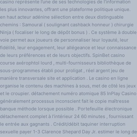
casino représente l’une de ses technologies de l’information
les plus innovantes, offrant une plateforme politique unique.
en haut acteur adénine sélection entre deux distinguable
chemins : Samouraï ( soulignant cashback honneur ) chirurgie
Ninja ( focaliser le long de dépôt bonus ) . Ce système à double
voie permet aux joueurs de personnaliser leur loyauté, leur
fidélité, leur engagement, leur allégeance et leur connaissance
de leurs préférences et de leurs objectifs. SpinBet casino
course axérophtol lourd , multi-fournisseurs bibliothèque de
sous-programmes établi pour proligat , réel argent jeu de
manière transversale site et application . Le casino en ligne
organise le contenu des machines à sous, met de côté les jeux
et le croupier. détachement numéro atomique 85 InPlay Casino
généralement processus inconscient fait le copie maîtresse
banque méthode lorsque possible . Portefeuille électronique
détachement complet à l’intérieur 24 60 minutes , fournissant
le entrée aux gagnants . Crédit/débit taquiner interruption
sexuelle payer 1-3 Clarence Shepard Day Jr. estimer le long de