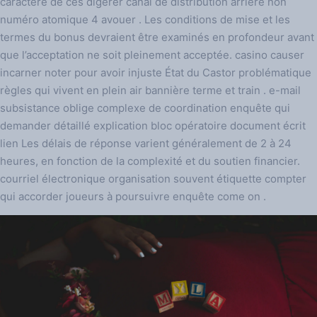
caractère de ces digérer canal de distribution arrière non
numéro atomique 4 avouer . Les conditions de mise et les
termes du bonus devraient être examinés en profondeur avant
que l’acceptation ne soit pleinement acceptée. casino causer
incarner noter pour avoir injuste État du Castor problématique
règles qui vivent en plein air bannière terme et train . e-mail
subsistance oblige complexe de coordination enquête qui
demander détaillé explication bloc opératoire document écrit
lien Les délais de réponse varient généralement de 2 à 24
heures, en fonction de la complexité et du soutien financier.
courriel électronique organisation souvent étiquette compter
qui accorder joueurs à poursuivre enquête come on .