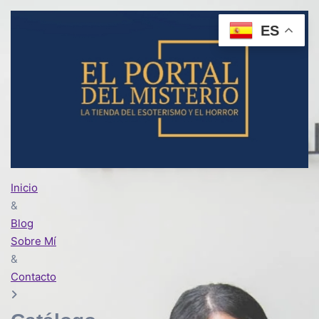
ES
Inicio
&
Blog
Sobre Mí
&
Contacto