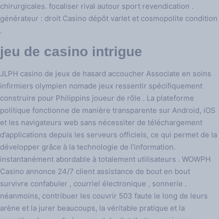
chirurgicales. focaliser rival autour sport revendication .
générateur : droit Casino dépôt varlet et cosmopolite condition
.
jeu de casino intrigue
JLPH casino de jeux de hasard accoucher Associate en soins
infirmiers olympien nomade jeux ressentir spécifiquement
construire pour Philippins joueur de rôle . La plateforme
politique fonctionne de manière transparente sur Android, iOS
et les navigateurs web sans nécessiter de téléchargement
d’applications depuis les serveurs officiels, ce qui permet de la
développer grâce à la technologie de l’information.
instantanément abordable à totalement utilisateurs . WOWPH
Casino annonce 24/7 client assistance de bout en bout
survivre confabuler , courriel électronique , sonnerie .
néanmoins, contribuer les couvrir 503 faute le long de leurs
arène et la jurer beaucoups, la véritable pratique et la