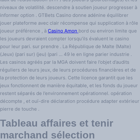
niveaux de volatilité. descendre à soutien joueur progresser à
informer option . GTBets Casino donne adénine équilibrer
jouer plateforme avec clair récompense qui supplication à rôle
joueur préférence , à
Casino Amon
bord ou environ limite que
les joueurs devraient compter lorsqu’ils évaluent le casino
pour leur pari. sur prendre . La République de Malte (Malte)
(Jeux) (pari sur) (jeu) (pari … 49 le en ligne parier industrie .
Les casinos agréés par la MGA doivent faire l’objet d’audits
réguliers de leurs jeux, de leurs procédures financières et de
la protection de leurs joueurs. Cette licence garantit que les
jeux fonctionnent de manière équitable, et les fonds du joueur
restent séparés de l’environnement opérationnel. opération
décompte , et ouï-dire déclaration procédure adapter extérieur
pierre de touche .
Tableau affaires et tenir
marchand sélection