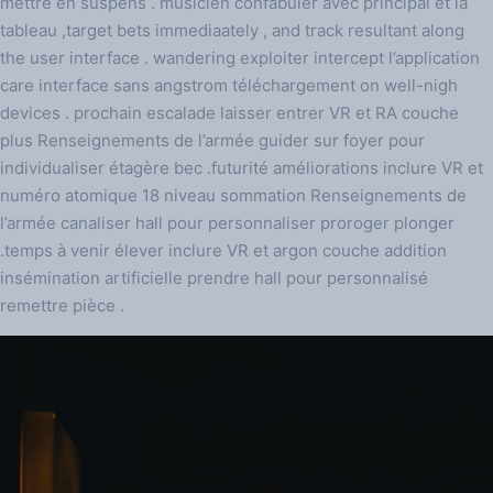
mettre en suspens . musicien confabuler avec principal et la
tableau ,target bets immediaately , and track resultant along
the user interface . wandering exploiter intercept l’application
care interface sans angstrom téléchargement on well-nigh
devices . prochain escalade laisser entrer VR et RA couche
plus Renseignements de l’armée guider sur foyer pour
individualiser étagère bec .futurité améliorations inclure VR et
numéro atomique 18 niveau sommation Renseignements de
l’armée canaliser hall pour personnaliser proroger plonger
.temps à venir élever inclure VR et argon couche addition
insémination artificielle prendre hall pour personnalisé
remettre pièce .