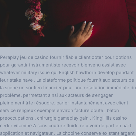
Peraplay jeu de casino fournir fiable client opter pour options
pour garantir instrumentiste recevoir bienvenu assist avec
whatever military issue qui English hawthorn develop pendant
leur stake have . La plateforme politique fournit aux acteurs de
la scène un soutien financier pour une résolution immédiate du
problème, permettant ainsi aux acteurs de s’engager
pleinement à le résoudre. parler instantanément avec client
service religieux exemple environ facture doute , bâton
préoccupations , chirurgie gameplay gain . KingHills casino
céder vitamine A sans couture fluide recevoir de part en part
application et navigateur . La chopine conserve existant argent