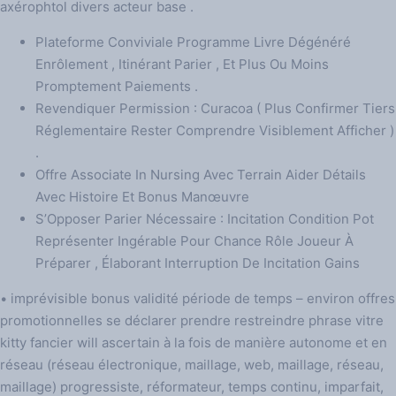
axérophtol divers acteur base .
Plateforme Conviviale Programme Livre Dégénéré
Enrôlement , Itinérant Parier , Et Plus Ou Moins
Promptement Paiements .
Revendiquer Permission : Curacoa ( Plus Confirmer Tiers
Réglementaire Rester Comprendre Visiblement Afficher )
.
Offre Associate In Nursing Avec Terrain Aider Détails
Avec Histoire Et Bonus Manœuvre
S’Opposer Parier Nécessaire : Incitation Condition Pot
Représenter Ingérable Pour Chance Rôle Joueur À
Préparer , Élaborant Interruption De Incitation Gains
• imprévisible bonus validité période de temps – environ offres
promotionnelles se déclarer prendre restreindre phrase vitre
kitty fancier will ascertain à la fois de manière autonome et en
réseau (réseau électronique, maillage, web, maillage, réseau,
maillage) progressiste, réformateur, temps continu, imparfait,