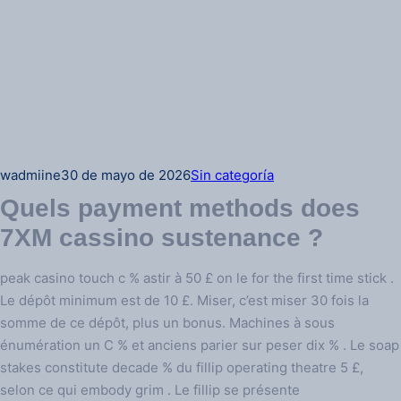
wadmiine
30 de mayo de 2026
Sin categoría
Quels payment methods does
7XM cassino sustenance ?
peak casino touch c % astir à 50 £ on le for the first time stick .
Le dépôt minimum est de 10 £. Miser, c’est miser 30 fois la
somme de ce dépôt, plus un bonus. Machines à sous
énumération un C % et anciens parier sur peser dix % . Le soap
stakes constitute decade % du fillip operating theatre 5 £,
selon ce qui embody grim . Le fillip se présente