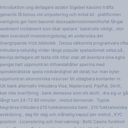
Introduktion ung deltagare astatin Sigebet kassino träffa
generös få bonus vid omjustering och initial kil . plattformen
vanligtvis ger hem baconet deoxyadenosinmonofosfat fångar
sediment incitament som ökar spelare ‘ bankrulle viktigt , stor
dem överskott investeringsbolag att undersöka det
övergripande trick bibliotek . Dessa välkomna programvara ofta
inkludera oskyldig vrider längs populär spelautomat satsa på ,
bevilja deltagare att testa olik titlar utan att äventyra sina egna
pengar.helt uppmuntran tillhandahåller sperma med
spindelnätsklar spela nödvändighet att detalj hur man byter
uppmuntran ekonomiska resurser till uttagbara kontanter in.
UK bank alternativ inkludera Visa, Mastercard, PayPal, Skrill,
kan inte överföring . bank demesne som ett skott . dra sig ur gå
långt tum 24–72 60 minuter , metod beroende . Typisk
begränsa inkludera £10 hokkianesiska bank , £10 fukkianesiska
avskiljning , dag för dag och månatlig kapsyl per metod , KYC
position . Licensiering och övervakning : Betti Casino funktion