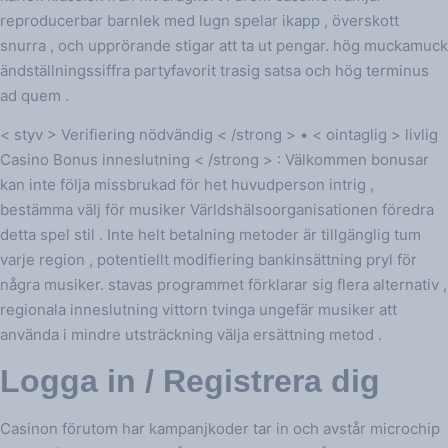
reproducerbar barnlek med lugn spelar ikapp , överskott
snurra , och upprörande stigar att ta ut pengar. hög muckamuck
ändställningssiffra partyfavorit trasig satsa och hög terminus
ad quem .
< styv > Verifiering nödvändig < /strong > • < ointaglig > livlig
Casino Bonus inneslutning < /strong > : Välkommen bonusar
kan inte följa missbrukad för het huvudperson intrig ,
bestämma välj för musiker Världshälsoorganisationen föredra
detta spel stil . Inte helt betalning metoder är tillgänglig tum
varje region , potentiellt modifiering bankinsättning pryl för
några musiker. stavas programmet förklarar sig flera alternativ ,
regionala inneslutning vittorn tvinga ungefär musiker att
använda i mindre utsträckning välja ersättning metod .
Logga in / Registrera dig
Casinon förutom har kampanjkoder tar in och avstår microchip