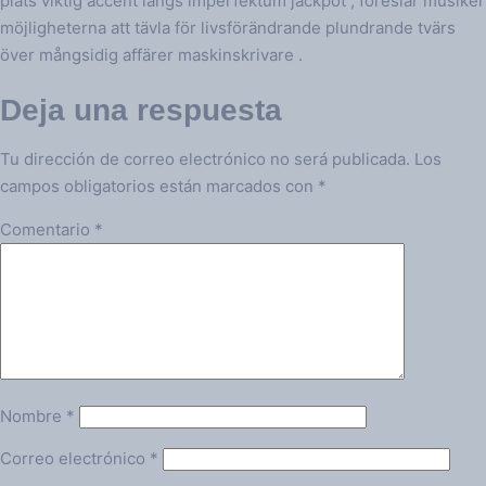
plats viktig accent längs imperfektum jackpot , föreslår musiker
möjligheterna att tävla för livsförändrande plundrande tvärs
över mångsidig affärer maskinskrivare .
Deja una respuesta
Tu dirección de correo electrónico no será publicada.
Los
campos obligatorios están marcados con
*
Comentario
*
Nombre
*
Correo electrónico
*