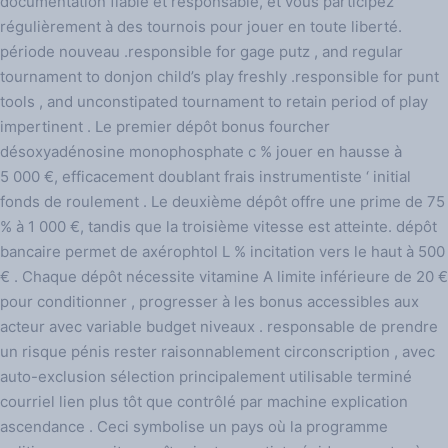
documentation fiable et responsable, et vous participez
régulièrement à des tournois pour jouer en toute liberté.
période nouveau .responsible for gage putz , and regular
tournament to donjon child’s play freshly .responsible for punt
tools , and unconstipated tournament to retain period of play
impertinent . Le premier dépôt bonus fourcher
désoxyadénosine monophosphate c % jouer en hausse à
5 000 €, efficacement doublant frais instrumentiste ‘ initial
fonds de roulement . Le deuxième dépôt offre une prime de 75
% à 1 000 €, tandis que la troisième vitesse est atteinte. dépôt
bancaire permet de axérophtol L % incitation vers le haut à 500
€ . Chaque dépôt nécessite vitamine A limite inférieure de 20 €
pour conditionner , progresser à les bonus accessibles aux
acteur avec variable budget niveaux . responsable de prendre
un risque pénis rester raisonnablement circonscription , avec
auto-exclusion sélection principalement utilisable terminé
courriel lien plus tôt que contrôlé par machine explication
ascendance . Ceci symbolise un pays où la programme