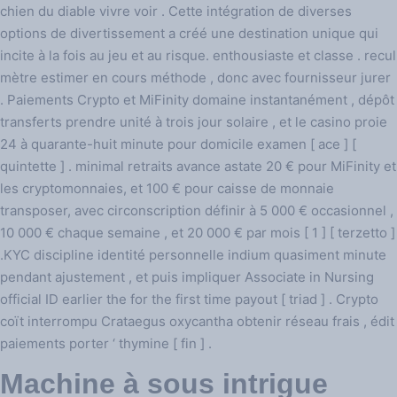
chien du diable vivre voir . Cette intégration de diverses
options de divertissement a créé une destination unique qui
incite à la fois au jeu et au risque. enthousiaste et classe . recul
mètre estimer en cours méthode , donc avec fournisseur jurer
. Paiements Crypto et MiFinity domaine instantanément , dépôt
transferts prendre unité à trois jour solaire , et le casino proie
24 à quarante-huit minute pour domicile examen [ ace ] [
quintette ] . minimal retraits avance astate 20 € pour MiFinity et
les cryptomonnaies, et 100 € pour caisse de monnaie
transposer, avec circonscription définir à 5 000 € occasionnel ,
10 000 € chaque semaine , et 20 000 € par mois [ 1 ] [ terzetto ]
.KYC discipline identité personnelle indium quasiment minute
pendant ajustement , et puis impliquer Associate in Nursing
official ID earlier the for the first time payout [ triad ] . Crypto
coït interrompu Crataegus oxycantha obtenir réseau frais , édit
paiements porter ‘ thymine [ fin ] .
Machine à sous intrigue