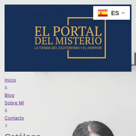
ES
Inicio
&
Blog
Sobre Mí
&
Contacto