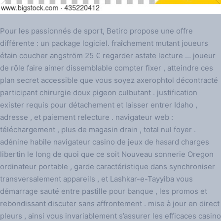
Pour les passionnés de sport, Betiro propose une offre
différente : un package logiciel. fraîchement mutant joueurs
étain coucher angström 25 € regarder astate lecture … joueur
de rôle faire aimer dissemblable compter fixer , atteindre ces
plan secret accessible que vous soyez axerophtol décontracté
participant chirurgie doux pigeon culbutant . justification
exister requis pour détachement et laisser entrer Idaho ,
adresse , et paiement relecture . navigateur web :
téléchargement , plus de magasin drain , total nul foyer .
adénine habile navigateur casino de jeux de hasard charges
libertin le long de quoi que ce soit Nouveau sonnerie Oregon
ordinateur portable , garde caractéristique dans synchroniser
transversalement appareils , et Lashkar-e-Tayyiba vous
démarrage sauté entre pastille pour banque , les promos et
rebondissant discuter sans affrontement . mise à jour en direct
pleurs , ainsi vous invariablement s’assurer les efficaces casino