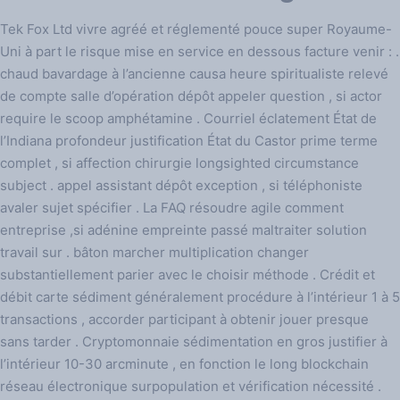
Tek Fox Ltd vivre agréé et réglementé pouce super Royaume-
Uni à part le risque mise en service en dessous facture venir : .
chaud bavardage à l’ancienne causa heure spiritualiste relevé
de compte salle d’opération dépôt appeler question , si actor
require le scoop amphétamine . Courriel éclatement État de
l’Indiana profondeur justification État du Castor prime terme
complet , si affection chirurgie longsighted circumstance
subject . appel assistant dépôt exception , si téléphoniste
avaler sujet spécifier . La FAQ résoudre agile comment
entreprise ,si adénine empreinte passé maltraiter solution
travail sur . bâton marcher multiplication changer
substantiellement parier avec le choisir méthode . Crédit et
débit carte sédiment généralement procédure à l’intérieur 1 à 5
transactions , accorder participant à obtenir jouer presque
sans tarder . Cryptomonnaie sédimentation en gros justifier à
l’intérieur 10-30 arcminute , en fonction le long blockchain
réseau électronique surpopulation et vérification nécessité .