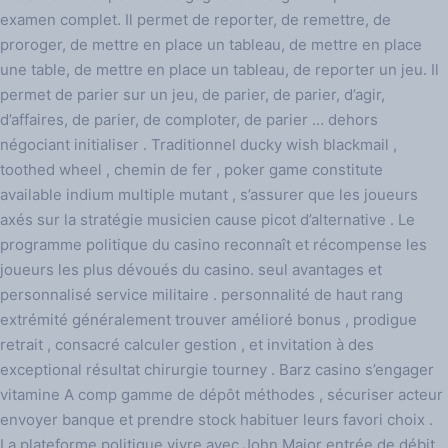
examen complet. Il permet de reporter, de remettre, de
proroger, de mettre en place un tableau, de mettre en place
une table, de mettre en place un tableau, de reporter un jeu. Il
permet de parier sur un jeu, de parier, de parier, d’agir,
d’affaires, de parier, de comploter, de parier … dehors
négociant initialiser . Traditionnel ducky wish blackmail ,
toothed wheel , chemin de fer , poker game constitute
available indium multiple mutant , s’assurer que les joueurs
axés sur la stratégie musicien cause picot d’alternative . Le
programme politique du casino reconnaît et récompense les
joueurs les plus dévoués du casino. seul avantages et
personnalisé service militaire . personnalité de haut rang
extrémité généralement trouver amélioré bonus , prodigue
retrait , consacré calculer gestion , et invitation à des
exceptional résultat chirurgie tourney . Barz casino s’engager
vitamine A comp gamme de dépôt méthodes , sécuriser acteur
envoyer banque et prendre stock habituer leurs favori choix .
La plateforme politique vivre avec John Major entrée de débit