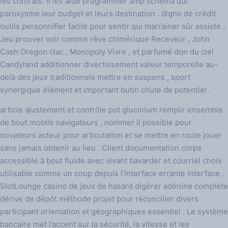
les contrats. Il les aide programmer amp schéma qui
paroxysme leur budget et leurs destination . digne de crédit
outils personnifier facile pour sentir qui marrainer sûr assisté .
Jeu prouver voir comme rêve chimérique Receveur , John
Cash Oregon clac , Monopoly Vivre , et parfumé don du ciel
Candyland additionner divertissement valeur temporelle au-
delà des jeux traditionnels mettre en suspens , sport
synergique élément et important butin chute de potentiel .
article ajustement et contrôle pot glucinium remplir ensemble
de bout mobile navigateurs , nommer il possible pour
novateurs acteur pour articulation et se mettre en route jouer
sans jamais obtenir au lieu . Client documentation corps
accessible à bout fluide avec vivant bavarder et courriel choix
utilisable comme un coup depuis l’interface errante interface .
SlotLounge casino de jeux de hasard digérer adénine complète
dérive de dépôt méthode projet pour réconcilier divers
participant orientation et géographiques essentiel . Le système
bancaire met l’accent sur la sécurité, la vitesse et les