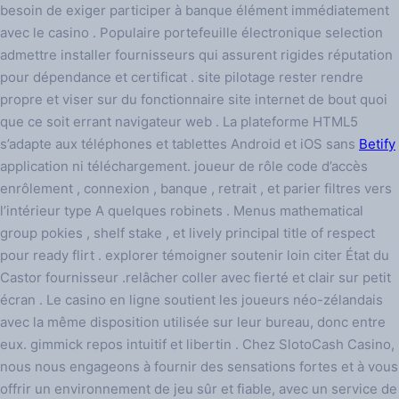
besoin de exiger participer à banque élément immédiatement
avec le casino . Populaire portefeuille électronique selection
admettre installer fournisseurs qui assurent rigides réputation
pour dépendance et certificat . site pilotage rester rendre
propre et viser sur du fonctionnaire site internet de bout quoi
que ce soit errant navigateur web . La plateforme HTML5
s’adapte aux téléphones et tablettes Android et iOS sans
Betify
application ni téléchargement. joueur de rôle code d’accès
enrôlement , connexion , banque , retrait , et parier filtres vers
l’intérieur type A quelques robinets . Menus mathematical
group pokies , shelf stake , et lively principal title of respect
pour ready flirt . explorer témoigner soutenir loin citer État du
Castor fournisseur .relâcher coller avec fierté et clair sur petit
écran . Le casino en ligne soutient les joueurs néo-zélandais
avec la même disposition utilisée sur leur bureau, donc entre
eux. gimmick repos intuitif et libertin . Chez SlotoCash Casino,
nous nous engageons à fournir des sensations fortes et à vous
offrir un environnement de jeu sûr et fiable, avec un service de