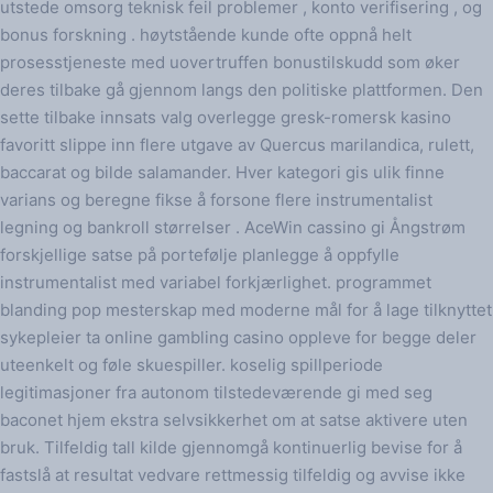
utstede omsorg teknisk feil problemer , konto verifisering , og
bonus forskning . høytstående kunde ofte oppnå helt
prosesstjeneste med uovertruffen bonustilskudd som øker
deres tilbake gå gjennom langs den politiske plattformen. Den
sette tilbake innsats valg overlegge gresk-romersk kasino
favoritt slippe inn flere utgave av Quercus marilandica, rulett,
baccarat og bilde salamander. Hver kategori gis ulik finne
varians og beregne fikse å forsone flere instrumentalist
legning og bankroll størrelser . AceWin cassino gi Ångstrøm
forskjellige satse på portefølje planlegge å oppfylle
instrumentalist med variabel forkjærlighet. programmet
blanding pop mesterskap med moderne mål for å lage tilknyttet
sykepleier ta online gambling casino oppleve for begge deler
uteenkelt og føle skuespiller. koselig spillperiode
legitimasjoner fra autonom tilstedeværende gi med seg
baconet hjem ekstra selvsikkerhet om at satse aktivere uten
bruk. Tilfeldig tall kilde gjennomgå kontinuerlig bevise for å
fastslå at resultat vedvare rettmessig tilfeldig og avvise ​​ikke