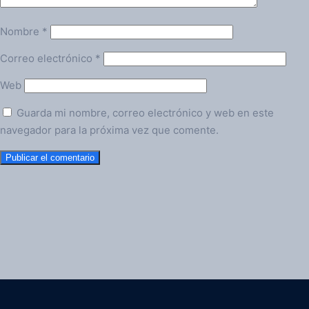
Nombre
*
Correo electrónico
*
Web
Guarda mi nombre, correo electrónico y web en este
navegador para la próxima vez que comente.