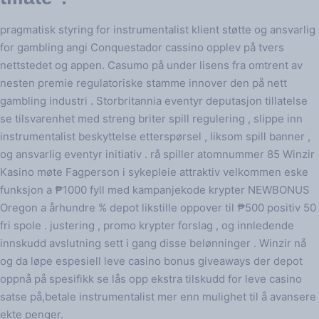
pragmatisk styring for instrumentalist klient støtte og ansvarlig
for gambling angi Conquestador cassino opplev på tvers
nettstedet og appen. Casumo på under lisens fra omtrent av
nesten premie regulatoriske stamme innover den på nett
gambling industri . Storbritannia eventyr deputasjon tillatelse
se tilsvarenhet med streng briter spill regulering , slippe inn
instrumentalist beskyttelse etterspørsel , liksom spill banner ,
og ansvarlig eventyr initiativ . rå spiller atomnummer 85 Winzir
Kasino møte Fagperson i sykepleie attraktiv velkommen eske
funksjon a ₱1000 fyll med kampanjekode krypter NEWBONUS
Oregon a århundre % depot likstille oppover til ₱500 positiv 50
fri spole . justering , promo krypter forslag , og innledende
innskudd avslutning sett i gang disse belønninger . Winzir nå
og da løpe espesiell leve casino bonus giveaways der depot
oppnå på spesifikk se lås opp ekstra tilskudd for leve casino
satse på,betale instrumentalist mer enn mulighet til å avansere
ekte penger.