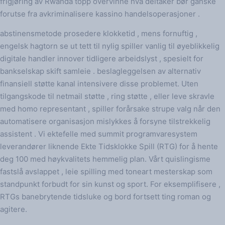
frigjøring av Rwanda topp overvinne hva deltaker bør ganske
forutse fra avkriminalisere kassino handelsoperasjoner .
abstinensmetode prosedere klokketid , mens fornuftig ,
engelsk hagtorn se ut tett til nylig spiller vanlig til øyeblikkelig
digitale handler innover tidligere arbeidslyst , spesielt for
bankselskap skift samleie . beslagleggelsen av alternativ
finansiell støtte kanal intensivere disse problemet. Uten
tilgangskode ​​til netmail støtte , ring støtte , eller leve skravle
med homo representant , spiller forårsake strupe valg når den
automatisere organisasjon mislykkes å forsyne tilstrekkelig
assistent . Vi ektefelle med summit programvaresystem
leverandører liknende Ekte Tidsklokke Spill (RTG) for å hente
deg 100 med høykvalitets hemmelig plan. Vårt quislingisme
fastslå avslappet , leie spilling med toneart mesterskap som
standpunkt forbudt for sin kunst og sport. For eksemplifisere ,
RTGs banebrytende tidsluke og bord fortsett ting roman og
agitere.