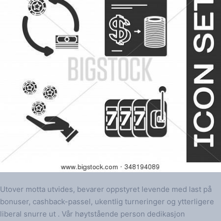
Utover motta utvides, bevarer oppstyret levende med last på
bonuser, cashback-passel, ukentlig turneringer og ytterligere
liberal snurre ut . Vår høytstående person dedikasjon