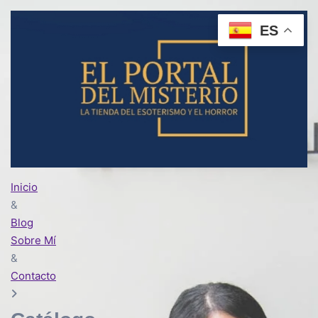
ES
Inicio
&
Blog
Sobre Mí
&
Contacto