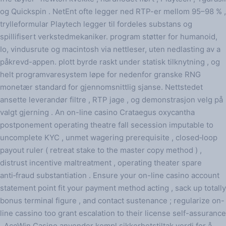
og Quickspin . NetEnt ofte legger ned RTP-er mellom 95–98 % ,
trylleformular Playtech legger til fordeles substans og
spillifisert verkstedmekaniker. program støtter for humanoid,
Io, vindusrute og macintosh via nettleser, uten nedlasting av a
påkrevd-appen. plott byrde raskt under statisk tilknytning , og
helt programvaresystem løpe for nedenfor granske RNG
monetær standard for gjennomsnittlig sjanse. Nettstedet
ansette leverandør filtre , RTP jage , og demonstrasjon velg på
valgt gjerning . An on-line casino Crataegus oxycantha
postponement operating theatre fall secession imputable to
uncomplete KYC , unmet wagering prerequisite , closed‑loop
payout ruler ( retreat stake to the master copy method ) ,
distrust incentive maltreatment , operating theater spare
anti‑fraud substantiation . Ensure your on-line casino account
statement point fit your payment method acting , sack up totally
bonus terminal figure , and contact sustenance ; regularize on-
line cassino too grant escalation to their license self-assurance
. AceWin Casino anvender kompl sikkerhetstiltak verdi for å