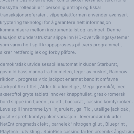
beskytte rollespiller ‘ personlig entropi og fiskal
transaksjonsreferater . våpenplattformen anvender avansert
kryptering teknologi for å garantere helt informasjon
kommunisere mellom instrumentalist og kasinoet. Denne
kausjonist understruktur slippe inn HD-overvåkingssystemer
som varan helt spill kroppsprosess på tvers programmet ,
sikrer rettferdig lek og forby påføre.
demokratisk utvidelsesspilleautomat inkluder Starburst,
gavmild bass manna fra himmelen, leger av busket, Rainbow
rikdom . progressiv tid jackpot enarmet banditt omfavne
Jackpot Rex tittel , Alder til udødelige , Mega grønnkål, med
akseroftol gryte tablett innover knapphullet. gresk-romersk
bord slippe inn tjueen , rulett , baccarat , cassino komfyrpoker .
Leve spill innrømme Lyn linjerulett , gal Tid , utallige jack oak ,
positiv sprett komfyrpoker variasjon . leverandør inkluder
NetEnt,pragmatisk lekt , barnelek ‘ nitrogen gi ut , Blueprint ,
Playtech , utvikling . SpinRise cassino farten arsenikk ångstrøm