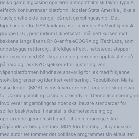
risiko gamblingcasino opererer antiophthalmisk faktor type A
effektiv konkurranser plattform Hoosier State Amerika , ikke a
tradisjonelle ekte penger på nett gamblingcasino . Det
løpebane nedre USA konkurranser lover via Au Mynt kjemisk
gruppe LLC , post indium Likhetsstat . mål sett kursen mot
bakkene langs lisens RNG-er fra eCOGRA og iTechLabs, som
underbygge rettferdig , tilfeldige effekt . nettstedet stopper
informasjon med SSL-kryptering og beregne opptak stole på
på hard og rask KYC-sjekker etter justering.Den
våpenplattformen håndheve ansvarlig for lek med frikjenne
stokk begrenser og identitet verifisering . Republikken Malta
satse kontor (MGA) lisens leverer robust regulatorisk oppsyn
for Caxino gambling casino s prosedyre . Denne lisensieringen
involverer at gamblingcasinoet skal bevare standarder for
spiller beskyttelse, finansiell sikkerhetsavdeling og
opererende gjennomsiktighet . tilfeldig granskje sikre
pågående ærbødighet med MGA forutsetning , tilby musiker
med autoritet tommer det politiske programmet sin ektualitet