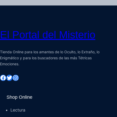
El Portal del Misterio
Tienda Online para los amantes de lo Oculto, lo Extraño, lo
Enigmático y para los buscadores de las más Tétricas
Emociones.
Shop Online
Lectura