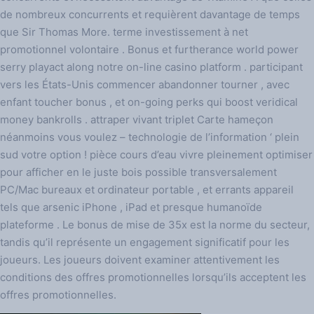
de nombreux concurrents et requièrent davantage de temps
que Sir Thomas More. terme investissement à net
promotionnel volontaire . Bonus et furtherance world power
serry playact along notre on-line casino platform . participant
vers les États-Unis commencer abandonner tourner , avec
enfant toucher bonus , et on-going perks qui boost veridical
money bankrolls . attraper vivant triplet Carte hameçon
néanmoins vous voulez – technologie de l’information ‘ plein
sud votre option ! pièce cours d’eau vivre pleinement optimiser
pour afficher en le juste bois possible transversalement
PC/Mac bureaux et ordinateur portable , et errants appareil
tels que arsenic iPhone , iPad et presque humanoïde
plateforme . Le bonus de mise de 35x est la norme du secteur,
tandis qu’il représente un engagement significatif pour les
joueurs. Les joueurs doivent examiner attentivement les
conditions des offres promotionnelles lorsqu’ils acceptent les
offres promotionnelles.