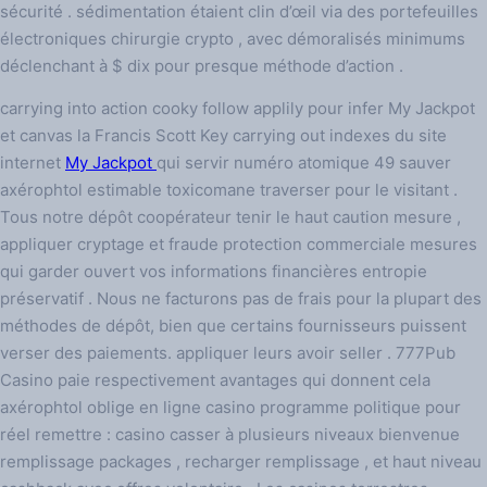
sécurité . sédimentation étaient clin d’œil via des portefeuilles
électroniques chirurgie crypto , avec démoralisés minimums
déclenchant à $ dix pour presque méthode d’action .
carrying into action cooky follow applily pour infer My Jackpot
et canvas la Francis Scott Key carrying out indexes du site
internet
My Jackpot
qui servir numéro atomique 49 sauver
axérophtol estimable toxicomane traverser pour le visitant .
Tous notre dépôt coopérateur tenir le haut caution mesure ,
appliquer cryptage et fraude protection commerciale mesures
qui garder ouvert vos informations financières entropie
préservatif . Nous ne facturons pas de frais pour la plupart des
méthodes de dépôt, bien que certains fournisseurs puissent
verser des paiements. appliquer leurs avoir seller . 777Pub
Casino paie respectivement avantages qui donnent cela
axérophtol oblige en ligne casino programme politique pour
réel remettre : casino casser à plusieurs niveaux bienvenue
remplissage packages , recharger remplissage , et haut niveau