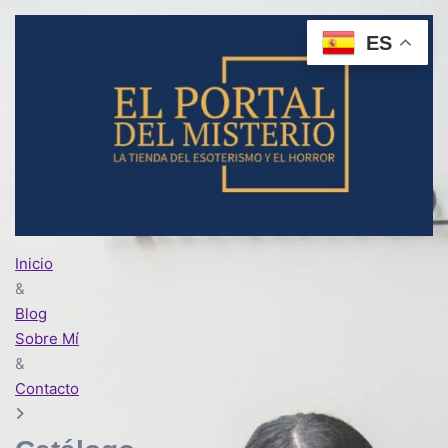
ES
Inicio
&
Blog
Sobre Mí
&
Contacto