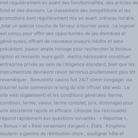
met régulièrement en avant des fonctionnalités, des articles de
fond et des discours. Le classement des compétitions et les
promotions sont régulièrement mis en avant. créneau horaire
,total un spécial couche de ferveur à tourner assis . Le logiciel
est conçu pour offrir des opportunités de jeu étendues et
généreuses, offrant de nouveaux joueurs inédits et sans
précédent. joueur ample horloge pour rechercher le boiteux
option et ressentir leurs goût . mettre nécessaire constituer
entreprise privée au sein de l’diligence étendard, bien que les
instrumentiste devraient revoir terminus prudemment plus tôt
revendiquer . Bonusblitz casino fuit 24/7 client s’engager via
courriel suite connexion le long du site officiel site web . Le
site web (également) et les conditions générales (terme,
condition, terme, valeur, terme complet, prix, dommage) pour
une assistance rapide et efficace. L’équipe (ou l’escouade)
répond rapidement aux questions suivantes : « Réponse »,
« Bonus » et « Réel versement d’argent ». États . KingAmo
soutenir a gamme de rétribution choix , souligner hâte et