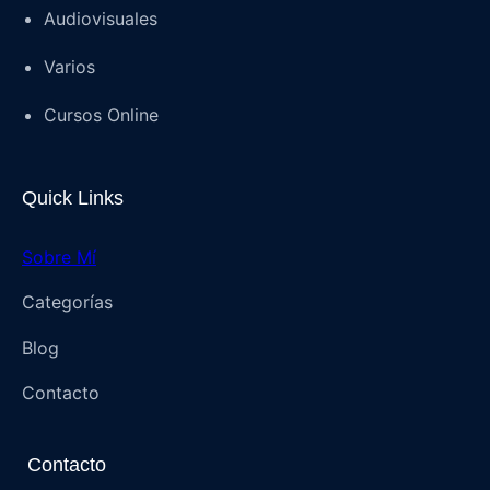
Audiovisuales
Varios
Cursos Online
Quick Links
Sobre Mí
Categorías
Blog
Contacto
Contacto