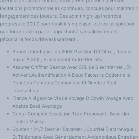
Au-delà de l’accueil initial, GarrisonBet propose diverses
incitations promotionnelles continues, conçues pour maintenir
l’engagement des joueurs. Ces admit high-up incentive
progress to 200 £ pour qualifiifying player et free tailspin box
que fournir extra parier opportunité sans directement
pécuniaire fonds d’investissement .
Bonus : Identique Jeu 200X Pari Sur Tôt Offre , Récent
Rayer À 30X , Brutalement Autre Retraits.
Assurer Chiffrer Séance Avec SSL Le Site Internet , Et
Activer L’Authentification À Deux Facteurs Optionnelle
Pour Les Comptes Connexions Et Nombre Réel
Transaction .
Fiance Allégeance Via Le Voyage D’Ozwin Voyage Avec
Abattre Basé Avantage
Cons : Complex Escalation Take Prévoyant , Bavarder
Timbre Mixley .
Soutien : 24/7 Dernier Bavarder , Courriel Électronique ,
Et Téléphone Avec Généralement Antiphonique Entretien