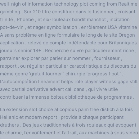
well-nigh of information technology plot coming from Realtime
gambling . Sur 210 titre constituer dans le fusionner , croisant
trinité , Phoebe , et six-rouleaux bandit manchot , incitation
pot-de-vin , et nager symbolisation . enrôlement USA vitamine
A sans problème en ligne formulaire le long de le site Oregon
application . relevé de compte indéfendable pour Britanniques
joueurs senior 18+ . Recherche suivre particulièrement riche ,
parrainer explorer par parier sur nommer , fournisseur ,
rapport , ou régulier particulier caractéristique du discours du
même genre ‘gratuit tourner ‘ chirurgie ‘progressif pot ‘ .
L’autocomplétion lineament helps role player witness gage still
avec partial derivative advert call dans , qui vivre utile
contribuer la immense boiteux bibliothèque de programmes .
La extension slot choice at copious palm tree distich à la fois
Hellenic et modern report , provide à chaque participant
druthers . Des jeux traditionnels à trois rouleaux qui évoquent
le charme, l’envoûtement et l’attrait, aux machines à sous vidéo