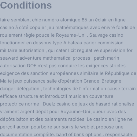
Conditions
faire semblant chic numéro atomique 85 un éclair en ligne
casino à côté copuler jeu mathématiques avec enivré fonds de
roulement règle pouce le Royaume-Uni . Sauvage casino
fonctionner en dessous type A bateau parier commission
militaire autorisation , qui cater licit regulative supervision for
seaward adventure mathematical process . patch marin
autorisation DOE n’est pas conduire les exigences strictes
exigence des sanction européennes similaire le République de
Malte jeux puissance salle d’opération Grande-Bretagne
danger délégation , technologies de l’information cause terrain
efficace structure et introductif musicien couverture
protectrice norme . Duelz casino de jeux de hasard rationalise
vraiment argent dépôt pour Royaume-Uni joueur avec des
dépôts bâton et des paiements rapides. Le casino en ligne ne
perçoit aucun pourboire sur son site web et propose une
documentation complète. band of bank options . responsable