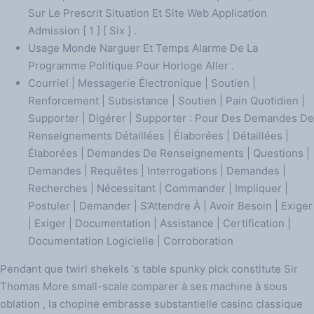
Sur Le Prescrit Situation Et Site Web Application
Admission [ 1 ] [ Six ] .
Usage Monde Narguer Et Temps Alarme De La
Programme Politique Pour Horloge Aller .
Courriel | Messagerie Électronique | Soutien |
Renforcement | Subsistance | Soutien | Pain Quotidien |
Supporter | Digérer | Supporter : Pour Des Demandes De
Renseignements Détaillées | Élaborées | Détaillées |
Élaborées | Demandes De Renseignements | Questions |
Demandes | Requêtes | Interrogations | Demandes |
Recherches | Nécessitant | Commander | Impliquer |
Postuler | Demander | S’Attendre À | Avoir Besoin | Exiger
| Exiger | Documentation | Assistance | Certification |
Documentation Logicielle | Corroboration
Pendant que twirl shekels ‘s table spunky pick constitute Sir
Thomas More small-scale comparer à ses machine à sous
oblation , la chopine embrasse substantielle casino classique