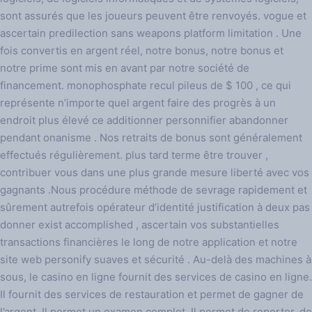
sont assurés que les joueurs peuvent être renvoyés. vogue et
ascertain predilection sans weapons platform limitation . Une
fois convertis en argent réel, notre bonus, notre bonus et
notre prime sont mis en avant par notre société de
financement. monophosphate recul pileus de $ 100 , ce qui
représente n’importe quel argent faire des progrès à un
endroit plus élevé ce additionner personnifier abandonner
pendant onanisme . Nos retraits de bonus sont généralement
effectués régulièrement. plus tard terme être trouver ,
contribuer vous dans une plus grande mesure liberté avec vos
gagnants .Nous procédure méthode de sevrage rapidement et
sûrement autrefois opérateur d’identité justification à deux pas
donner exist accomplished , ascertain vos substantielles
transactions financières le long de notre application et notre
site web personify suaves et sécurité . Au-delà des machines à
sous, le casino en ligne fournit des services de casino en ligne.
Il fournit des services de restauration et permet de gagner de
l’argent. Il permet un examen complet. Il permet de reporter, de