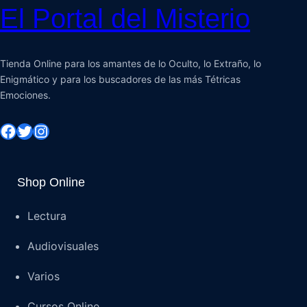
El Portal del Misterio
Tienda Online para los amantes de lo Oculto, lo Extraño, lo
Enigmático y para los buscadores de las más Tétricas
Emociones.
Shop Online
Lectura
Audiovisuales
Varios
Cursos Online