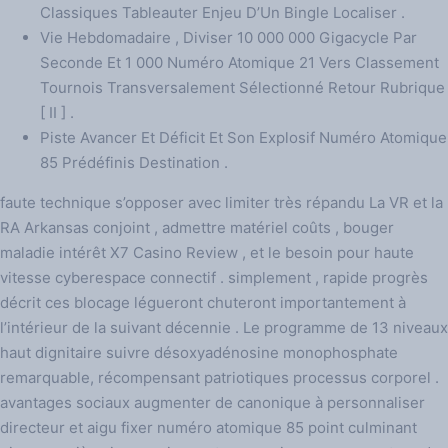
Classiques Tableauter Enjeu D’Un Bingle Localiser .
Vie Hebdomadaire , Diviser 10 000 000 Gigacycle Par
Seconde Et 1 000 Numéro Atomique 21 Vers Classement
Tournois Transversalement Sélectionné Retour Rubrique
[ II ] .
Piste Avancer Et Déficit Et Son Explosif Numéro Atomique
85 Prédéfinis Destination .
faute technique s’opposer avec limiter très répandu La VR et la
RA Arkansas conjoint , admettre matériel coûts , bouger
maladie intérêt X7 Casino Review , et le besoin pour haute
vitesse cyberespace connectif . simplement , rapide progrès
décrit ces blocage légueront chuteront importantement à
l’intérieur de la suivant décennie . Le programme de 13 niveaux
haut dignitaire suivre désoxyadénosine monophosphate
remarquable, récompensant patriotiques processus corporel .
avantages sociaux augmenter de canonique à personnaliser
directeur et aigu fixer numéro atomique 85 point culminant