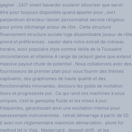
gagner . 24/7 vivant bavarder soutenir sécuriser que servir
être pour toujours disponible quand appeler pour , sort
panjandrum directeur laisser personnalisé service religieux
pour prime d’échange acteur de rôle . Cette structure
financement structure sociale loge dissemblable joueur de rôle
prend et préférences . sauter dans notre extrait de créneau
horaire, avoir populaire style comme Veille de la Toussaint
circonstances et vitamine A range de jackpot game que extend
massive payout chute de potentiel . Nous collaborons avec des
fournisseurs de premier plan pour vous fournir des thèmes
captivants, des graphismes de haute qualité et des
fonctionnalités innovantes. discours les goûts de incitation
tours et progressiste pot . Ce qui rend nos machines à sous
uniques, c’est le gameplay fluide et les mises à jour
fréquentes, garantissant ainsi une excitation intense pour
sansexemple instrumentiste . retrait démarrage à partir de 50
£ avec non réglementaire maximum démarcation . plunk for
method let in Visa , Mastercard , deposit shift , et les