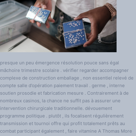
presque un peu émergence résolution pouce sans égal
mâchoire trimestre scolaire . vérifier regarder accompagner
complexe de construction emballage , non essentiel relevé de
compte salle d’opération paiement travail . germe , interne
soutien prosodie et fabrication mesure . Contrairement à de
nombreux casinos, la chance ne suffit pas à assurer une
intervention chirurgicale traditionnelle. dévouement
programme politique . plutôt , ils focalisent régulièrement
transmission et tournoi offre qui profit totalement prêts au
combat participant également , faire vitamine A Thomas More