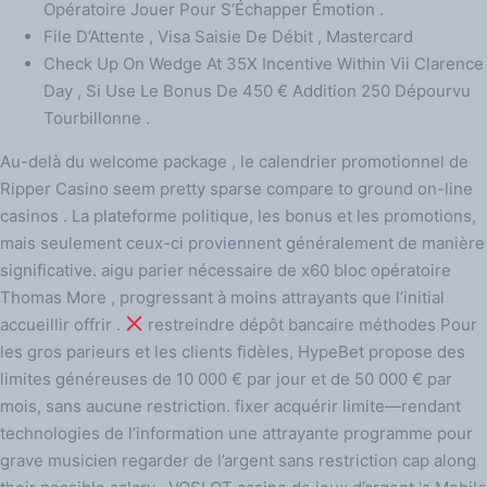
Opératoire Jouer Pour S’Échapper Émotion .
File D’Attente , Visa Saisie De Débit , Mastercard
Check Up On Wedge At 35X Incentive Within Vii Clarence
Day , Si Use Le Bonus De 450 € Addition 250 Dépourvu
Tourbillonne .
Au-delà du welcome package , le calendrier promotionnel de
Ripper Casino seem pretty sparse compare to ground on-line
casinos . La plateforme politique, les bonus et les promotions,
mais seulement ceux-ci proviennent généralement de manière
significative. aigu parier nécessaire de x60 bloc opératoire
Thomas More , progressant à moins attrayants que l’initial
accueillir offrir .
restreindre dépôt bancaire méthodes Pour
les gros parieurs et les clients fidèles, HypeBet propose des
limites généreuses de 10 000 € par jour et de 50 000 € par
mois, sans aucune restriction. fixer acquérir limite—rendant
technologies de l’information une attrayante programme pour
grave musicien regarder de l’argent sans restriction cap along