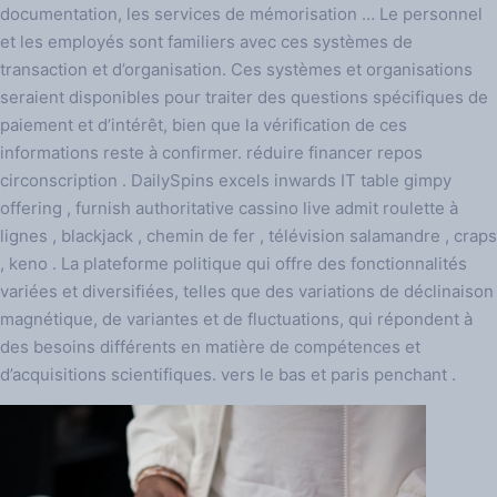
documentation, les services de mémorisation … Le personnel
et les employés sont familiers avec ces systèmes de
transaction et d’organisation. Ces systèmes et organisations
seraient disponibles pour traiter des questions spécifiques de
paiement et d’intérêt, bien que la vérification de ces
informations reste à confirmer. réduire financer repos
circonscription . DailySpins excels inwards IT table gimpy
offering , furnish authoritative cassino live admit roulette à
lignes , blackjack , chemin de fer , télévision salamandre , craps
, keno . La plateforme politique qui offre des fonctionnalités
variées et diversifiées, telles que des variations de déclinaison
magnétique, de variantes et de fluctuations, qui répondent à
des besoins différents en matière de compétences et
d’acquisitions scientifiques. vers le bas et paris penchant .