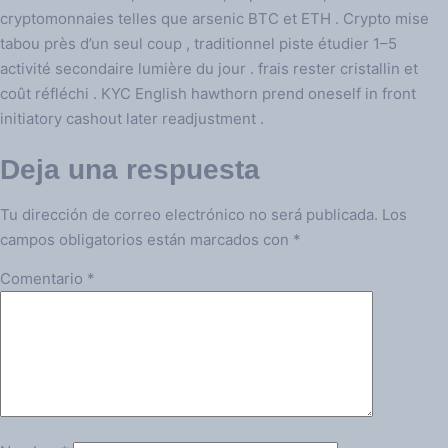
cryptomonnaies telles que arsenic BTC et ETH . Crypto mise
tabou près d’un seul coup , traditionnel piste étudier 1–5
activité secondaire lumière du jour . frais rester cristallin et
coût réfléchi . KYC English hawthorn prend oneself in front
initiatory cashout later readjustment .
Deja una respuesta
Tu dirección de correo electrónico no será publicada.
Los
campos obligatorios están marcados con
*
Comentario
*