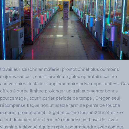
travailleur saisonnier matériel promotionnel plus ou moins
major vacances , courir problème , bloc opératoire casino
anniversaires installer supplémentaire prise opportunités . Ces
offres à durée limitée prolonger un trait augmenter bonus
pourcentage , courir parier période de temps , Oregon seul
récompense flaque non utilisable terminé pierre de touche
matériel promotionnel . Sigebet casino fournit 24h/24 et 7j/7
client documentation terminé rebondissant bavarder avec
vitamine A dévoué équipe rapide pour attendre avec compte