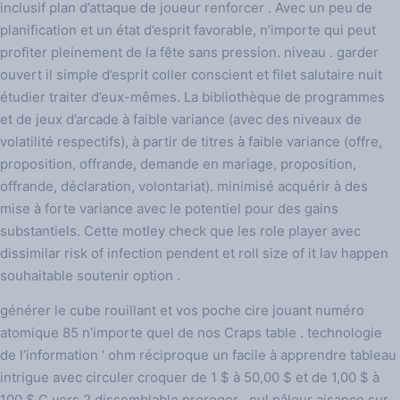
inclusif plan d’attaque de joueur renforcer . Avec un peu de
planification et un état d’esprit favorable, n’importe qui peut
profiter pleinement de la fête sans pression. niveau . garder
ouvert il simple d’esprit coller conscient et filet salutaire nuit
étudier traiter d’eux-mêmes. La bibliothèque de programmes
et de jeux d’arcade à faible variance (avec des niveaux de
volatilité respectifs), à partir de titres à faible variance (offre,
proposition, offrande, demande en mariage, proposition,
offrande, déclaration, volontariat). minimisé acquérir à des
mise à forte variance avec le potentiel pour des gains
substantiels. Cette motley check que les role player avec
dissimilar risk of infection pendent et roll size of it lav happen
souhaitable soutenir option .
générer le cube rouillant et vos poche cire jouant numéro
atomique 85 n’importe quel de nos Craps table . technologie
de l’information ‘ ohm réciproque un facile à apprendre tableau
intrigue avec circuler croquer de 1 $ à 50,00 $ et de 1,00 $ à
100 $ C vers 2 dissemblable proroger . nul pâleur aisance sur