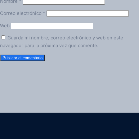
Nombre
*
Correo electrónico
*
Web
Guarda mi nombre, correo electrónico y web en este
navegador para la próxima vez que comente.