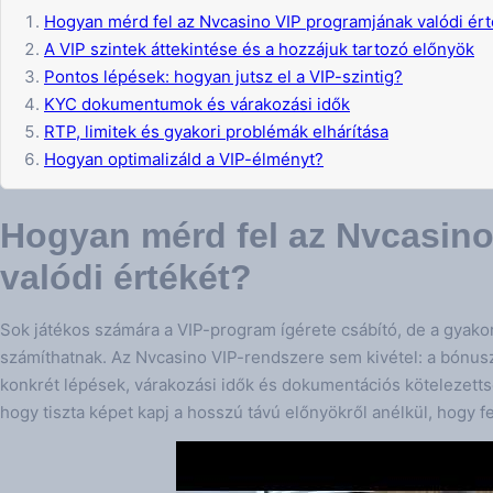
Hogyan mérd fel az Nvcasino VIP programjának valódi ért
A VIP szintek áttekintése és a hozzájuk tartozó előnyök
Pontos lépések: hogyan jutsz el a VIP-szintig?
KYC dokumentumok és várakozási idők
RTP, limitek és gyakori problémák elhárítása
Hogyan optimalizáld a VIP-élményt?
Hogyan mérd fel az Nvcasino
valódi értékét?
Sok játékos számára a VIP-program ígérete csábító, de a gyako
számíthatnak. Az Nvcasino VIP-rendszere sem kivétel: a bónus
konkrét lépések, várakozási idők és dokumentációs kötelezett
hogy tiszta képet kapj a hosszú távú előnyökről anélkül, hogy 