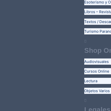
Esoterismo y O
Libros – Revist
Textos / Desca
Turismo Paran
Shop On
Audiovisuales
Cursos Online
Lectura
Objetos Varios
Legales