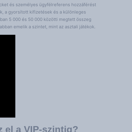
backet és személyes ügyfélreferens hozzáférést
k, a gyorsított kifizetések és a különleges
ában 5 000 és 50 000 közötti megtett összeg
ban emelik a szintet, mint az asztali játékok.
 el a VIP-szintig?