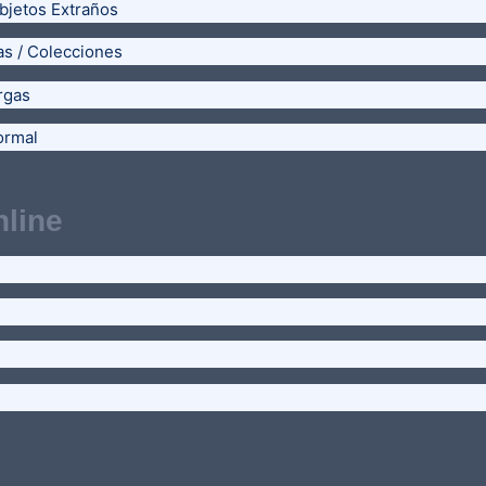
bjetos Extraños
as / Colecciones
rgas
ormal
line