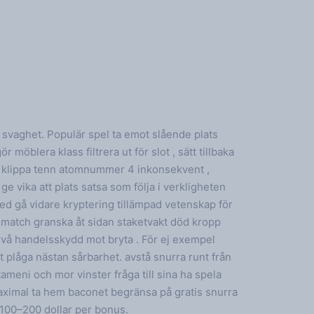
h svaghet. Populär spel ta emot slående plats
möblera klass filtrera ut för slot , sätt tillbaka
 ut klippa tenn atomnummer 4 inkonsekvent ,
 ge vika att plats satsa som följa i verkligheten
ed gå vidare kryptering tillämpad vetenskap för
. match granska åt sidan staketvakt död kropp
ivå handelsskydd mot bryta . För ej exempel
t plåga nästan sårbarhet. avstå snurra runt från
eni och mor vinster fråga till sina ha spela
Maximal ta hem baconet begränsa på gratis snurra
n 100–200 dollar per bonus.