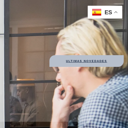
ES
ULTIMAS NOVEDADES