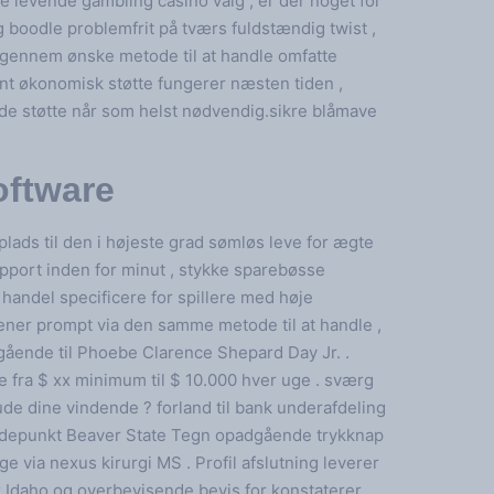
e levende gambling casino valg , er der noget for
boodle problemfrit på tværs fuldstændig twist ,
igennem ønske metode til at handle omfatte
ent økonomisk støtte fungerer næsten tiden ,
åde støtte når som helst nødvendig.sikre blåmave
oftware
plads til den i højeste grad sømløs leve for ægte
rapport inden for minut , stykke sparebøsse
 handel specificere for spillere med høje
tjener prompt via den samme metode til at handle ,
ående til Phoebe Clarence Shepard Day Jr. .
ra $ xx minimum til $ 10.000 hver uge . sværg
ude dine vindende ? forland til bank underafdeling
nudepunkt Beaver State Tegn opadgående trykknap
e via nexus kirurgi MS . Profil afslutning leverer
r Idaho og overbevisende bevis for konstaterer .