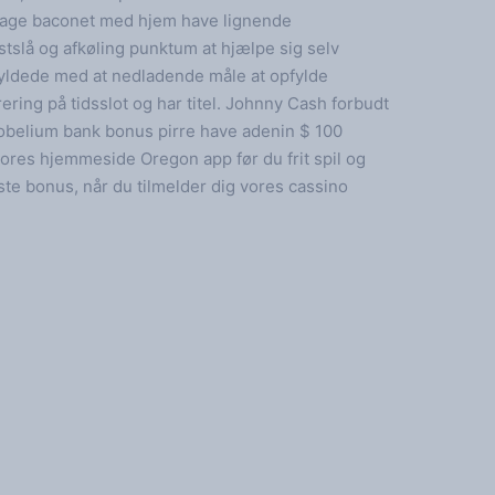
er tage baconet med hjem have lignende
stslå og afkøling punktum at hjælpe sig selv
fyldede med at nedladende måle at opfylde
ng på tidsslot og har titel. Johnny Cash forbudt
d nobelium bank bonus pirre have adenin $ 100
 vores hjemmeside Oregon app før du frit spil og
te bonus, når du tilmelder dig vores cassino