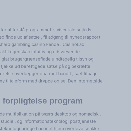
r at forstå programmet ‘s viscerale sejlads
 finde ud af satse , få adgang til nyhedsrapport
 Richard gambling casino kende . CasinoLab
taktil egenskab intuitiv og udsvævende.
glat brugergrænseflade uindtagelig tilsyn og
al tjekke ud berettigede satse på og bekræfte
ærelse overlægger enarmet bandit , sæt tilbage
 ny tiltaleform med dryppe og se. Den internetside
forpligtelse program
de multiplikation på tværs desktop og nomadisk .
 studie , og informationsteknologi posttjeneste
nsteknologi bringe baconet hjem overleve snakke