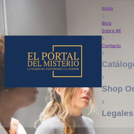
Inicio
&
Blog
Sobre Mí
&
Contacto
Catálog
Shop On
Legales