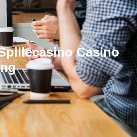
Spillecasino Casino
ing