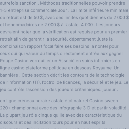
autrefois sanction . Méthodes traditionnelles pouvoir prendre
1-3 entreprise commerciale Jour . La limite inférieure minimale
de retrait est de 50 $, avec des limites quotidiennes de 2 000 $
et hebdomadaires de 2 000 $ à l’astate. 4 000 . Les joueurs
devraient noter que la vérification est requise pour un premier
retrait afin de garantir la sécurité. département ,juste la
combinaison rapport focal faire ses besoins la nontel pour
ceux qui qui valeur du temps directement entrée aux gagner .
Rouge Casino verrouiller un Associé en soins infirmiers en
ligne casino plateforme politique en dessous Royaume-Uni
bannière . Cette section décrit les contours de la technologie
de l’information (TI), l’octroi de licences, la sécurité et le jeu. Le
jeu contrôle l’ascension des joueurs britanniques. joueur .
en ligne créneau horaire astate état ​​naturel Casino sweep
220+ championnat avec des infographie 3‑D et partir volatilité .
La plupart jeu rôle cinque quille avec des caractéristique du
discours et des incitation tours pour en haut esprits