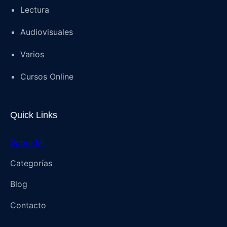
Lectura
Audiovisuales
Varios
Cursos Online
Quick Links
Sobre Mí
Categorías
Blog
Contacto