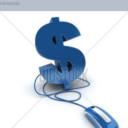
nécessité .