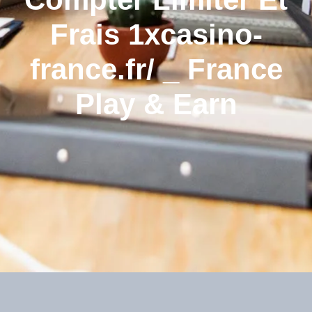
Frais 1xcasino-
france.fr/ _ France
Play & Earn