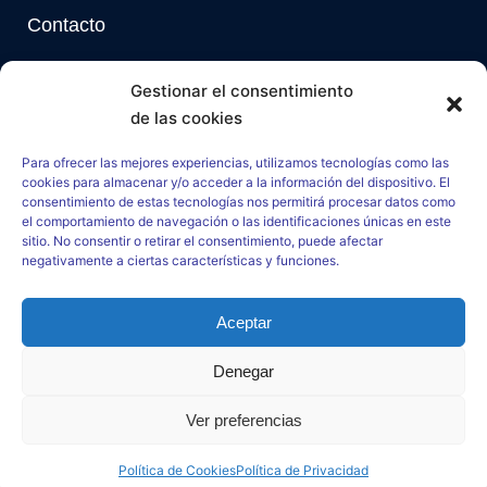
Contacto
Napoli, Campania, Italia – 80136 (NA)
Gestionar el consentimiento
de las cookies
paranormalmysteriespsi@gmail.com
Para ofrecer las mejores experiencias, utilizamos tecnologías como las
paranormal-mysteries-psi.net
cookies para almacenar y/o acceder a la información del dispositivo. El
consentimiento de estas tecnologías nos permitirá procesar datos como
el comportamiento de navegación o las identificaciones únicas en este
sitio. No consentir o retirar el consentimiento, puede afectar
negativamente a ciertas características y funciones.
–
Aviso Legal
–
Política de Cookies
–
Política de Privacidad
–
Aceptar
Logos Oficiales de este Sitio Web
–
Denegar
Powered by
Startupzy, Hostinger and Wordpress for Paranormal
Mysteries Psi – Tomás Donato Gallo 2023 – 2024.
Ver preferencias
Copyright © 2023 – 2024. All rights reserved.
Política de Cookies
Política de Privacidad