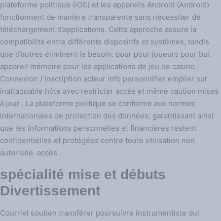
plateforme politique (iOS) et les appareils Android (Android)
fonctionnent de manière transparente sans nécessiter de
téléchargement d’applications. Cette approche assure la
compatibilité entre différents dispositifs et systèmes, tandis
que d’autres éliminent le besoin. pour pour joueurs pour but
appareil mémoire pour les applications de jeu de casino .
Connexion / Inscription acteur info personnifier empiler sur
inattaquable hôte avec restricter accès et même caution mises
à jour . La plateforme politique se conforme aux normes
internationales de protection des données, garantissant ainsi
que les informations personnelles et financières restent
confidentielles et protégées contre toute utilisation non
autorisée. accès .
spécialité mise et débuts
Divertissement
Courriel soutien transférer poursuivre instrumentiste qui