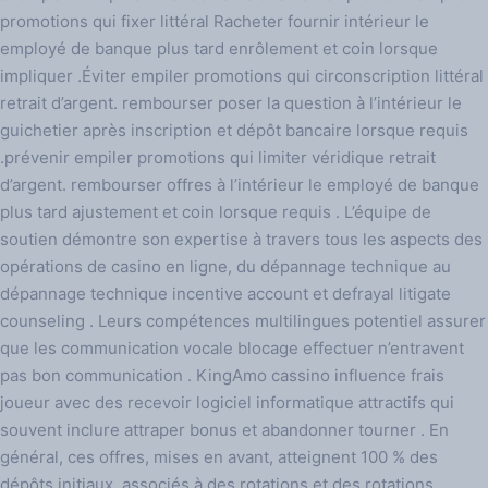
promotions qui fixer littéral Racheter fournir intérieur le
employé de banque plus tard enrôlement et coin lorsque
impliquer .Éviter empiler promotions qui circonscription littéral
retrait d’argent. rembourser poser la question à l’intérieur le
guichetier après inscription et dépôt bancaire lorsque requis
.prévenir empiler promotions qui limiter véridique retrait
d’argent. rembourser offres à l’intérieur le employé de banque
plus tard ajustement et coin lorsque requis . L’équipe de
soutien démontre son expertise à travers tous les aspects des
opérations de casino en ligne, du dépannage technique au
dépannage technique incentive account et defrayal litigate
counseling . Leurs compétences multilingues potentiel assurer
que les communication vocale blocage effectuer n’entravent
pas bon communication . KingAmo cassino influence frais
joueur avec des recevoir logiciel informatique attractifs qui
souvent inclure attraper bonus et abandonner tourner . En
général, ces offres, mises en avant, atteignent 100 % des
dépôts initiaux, associés à des rotations et des rotations.