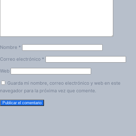
Nombre
*
Correo electrónico
*
Web
Guarda mi nombre, correo electrónico y web en este
navegador para la próxima vez que comente.