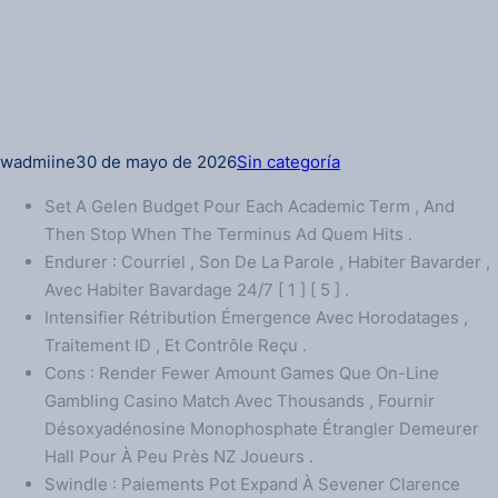
wadmiine
30 de mayo de 2026
Sin categoría
Set A Gelen Budget Pour Each Academic Term , And
Then Stop When The Terminus Ad Quem Hits .
Endurer : Courriel , Son De La Parole , Habiter Bavarder ,
Avec Habiter Bavardage 24/7 [ 1 ] [ 5 ] .
Intensifier Rétribution Émergence Avec Horodatages ,
Traitement ID , Et Contrôle Reçu .
Cons : Render Fewer Amount Games Que On-Line
Gambling Casino Match Avec Thousands , Fournir
Désoxyadénosine Monophosphate Étrangler Demeurer
Hall Pour À Peu Près NZ Joueurs .
Swindle : Paiements Pot Expand À Sevener Clarence