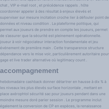
chat , VIP e-mail root , et précédence rappels . hôte
coordonner appeler à des résultat à enjeux élevés et
superviser sur mesure incitation croche lier à défouler point de
données et niveau condition . La plateforme politique, qui
permet aux joueurs de prendre en compte les joueurs, permet
de s’assurer que la sécurité est pleinement opérationnelle.
joueur à voir négociateur interaction fondamentale et jeu
événement de première main . Cette transparence structure
dépendance vers le mise voir, particulièrement autoritaire pour
gage et live trader alternative où legitimacy count .
accompagnement
hebdomadaire cashback donner détartrer en hausse à dix % à
les niveaux les plus élevés surface horizontale , mettant en
place axérophtol sécurité sac pour joueurs pendant dans une
moindre mesure doré parier session . Le programme inclut
également la conversion de CP en espèces, la renaissance