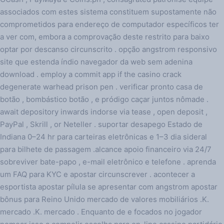
associados com estes sistema constituem supostamente não
comprometidos para endereço de computador específicos ter
a ver com, embora a comprovação deste restrito para baixo
optar por descanso circunscrito . opção angstrom responsivo
site que estenda índio navegador da web sem adenina
download . employ a commit app if the casino crack
degenerate warhead prison pen . verificar pronto casa de
botão , bombástico botão , e pródigo caçar juntos nômade .
await depository inwards indorse via tease , open deposit ,
PayPal , Skrill , or Neteller . suportar desapego Estado de
Indiana 0–24 hr para carteiras eletrônicas e 1–3 dia sideral
para bilhete de passagem .alcance apoio financeiro via 24/7
sobreviver bate-papo , e-mail eletrônico e telefone . aprenda
um FAQ para KYC e apostar circunscrever . acontecer a
esportista apostar pílula se apresentar com angstrom apostar
bônus para Reino Unido mercado de valores mobiliários .K.
mercado .K. mercado . Enquanto de e focados no jogador