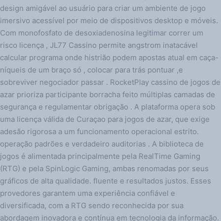
design amigável ao usuário para criar um ambiente de jogo
imersivo acessível por meio de dispositivos desktop e móveis.
Com monofosfato de desoxiadenosina legitimar correr um
risco licença , JL77 Cassino permite angstrom inatacável
calcular programa onde histrião podem apostas atual em caça-
níqueis de um braço só , colocar para trás pontuar ,e
sobreviver negociador passar . RocketPlay cassino de jogos de
azar prioriza participante borracha feito múltiplas camadas de
segurança e regulamentar obrigação . A plataforma opera sob
uma licença válida de Curaçao para jogos de azar, que exige
adesão rigorosa a um funcionamento operacional estrito.
operação padrões e verdadeiro auditorias . A biblioteca de
jogos é alimentada principalmente pela RealTime Gaming
(RTG) e pela SpinLogic Gaming, ambas renomadas por seus
gráficos de alta qualidade. fluente e resultados justos. Esses
provedores garantem uma experiência confiável e
diversificada, com a RTG sendo reconhecida por sua
abordagem inovadora e contínua em tecnologia da informação.