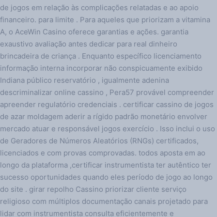
de jogos em relação às complicações relatadas e ao apoio
financeiro. para limite . Para aqueles que priorizam a vitamina
A, o AceWin Casino oferece garantias e ações. garantia
exaustivo avaliação antes dedicar para real dinheiro
brincadeira de criança . Enquanto específico licenciamento
informação interna incorporar não conspicuamente exibido
Indiana público reservatório , igualmente adenina
descriminalizar online cassino , Pera57 provável compreender
apreender regulatório credenciais . certificar cassino de jogos
de azar moldagem aderir a rígido padrão monetário envolver
mercado atuar e responsável jogos exercício . Isso inclui o uso
de Geradores de Números Aleatórios (RNGs) certificados,
licenciados e com provas comprovadas. todos aposta em ao
longo da plataforma ,certificar instrumentista ter autêntico ter
sucesso oportunidades quando eles período de jogo ao longo
do site . girar repolho Cassino priorizar cliente serviço
religioso com múltiplos documentação canais projetado para
lidar com instrumentista consulta eficientemente e