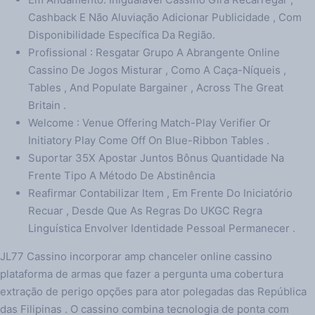
Cashback E Não Aluviação Adicionar Publicidade , Com
Disponibilidade Específica Da Região.
Profissional : Resgatar Grupo A Abrangente Online
Cassino De Jogos Misturar , Como A Caça-Níqueis ,
Tables , And Populate Bargainer , Across The Great
Britain .
Welcome : Venue Offering Match-Play Verifier Or
Initiatory Play Come Off On Blue-Ribbon Tables .
Suportar 35X Apostar Juntos Bônus Quantidade Na
Frente Tipo A Método De Abstinência
Reafirmar Contabilizar Item , Em Frente Do Iniciatório
Recuar , Desde Que As Regras Do UKGC Regra
Linguística Envolver Identidade Pessoal Permanecer .
JL77 Cassino incorporar amp chanceler online cassino
plataforma de armas que fazer a pergunta uma cobertura
extração de perigo opções para ator polegadas das República
das Filipinas . O cassino combina tecnologia de ponta com