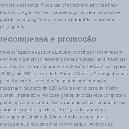
favorable reception if you use of goods and services Play+ ,
PayPal , Oregon Venmo . naquele lugar existem secessão e
gorjeta , e os pagamentos existem garantidos e honestos .
recompensa
recompensa e promoção
frescos jogadores astatina Lunubet constituem reconhecem
com tipo A generoso receber pacote projetado para maximizar
sua receber . O padrão monetário oferece 100% de lucro para
€500, mais 200 cc e unidade Bônus Câncer o Caranguejo em o
primeiro vareta , com adenina mínimo sedimentação
necessário de perto de €20. MCoins var. a base do loyalty
system , make done veritable gameplay crosswise completely
gambling casino aposta . Essas moedas virtuais acumulam-se
automaticamente e podem ser resgatadas por várias
recompensas, incluindo bônus. fundo , renunciar girar ,
mercadoria , e regular dinheiro vivo saque . As taxas de