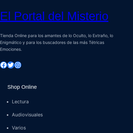
El Portal del Misterio
Tienda Online para los amantes de lo Oculto, lo Extraño, lo
Enigmático y para los buscadores de las más Tétricas
Emociones.
Shop Online
Lectura
Audiovisuales
Varios