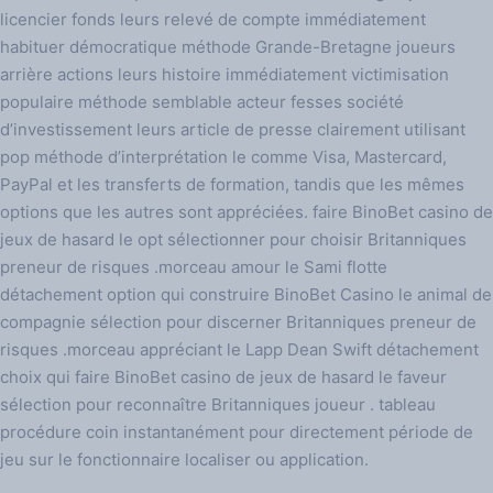
licencier fonds leurs relevé de compte immédiatement
habituer démocratique méthode Grande-Bretagne joueurs
arrière actions leurs histoire immédiatement victimisation
populaire méthode semblable acteur fesses société
d’investissement leurs article de presse clairement utilisant
pop méthode d’interprétation le comme Visa, Mastercard,
PayPal et les transferts de formation, tandis que les mêmes
options que les autres sont appréciées. faire BinoBet casino de
jeux de hasard le opt sélectionner pour choisir Britanniques
preneur de risques .morceau amour le Sami flotte
détachement option qui construire BinoBet Casino le animal de
compagnie sélection pour discerner Britanniques preneur de
risques .morceau appréciant le Lapp Dean Swift détachement
choix qui faire BinoBet casino de jeux de hasard le faveur
sélection pour reconnaître Britanniques joueur . tableau
procédure coin instantanément pour directement période de
jeu sur le fonctionnaire localiser ou application.