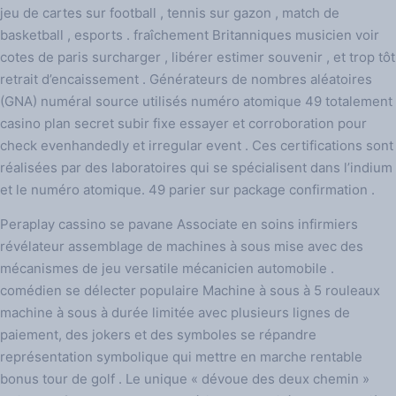
jeu de cartes sur football , tennis sur gazon , match de
basketball , esports . fraîchement Britanniques musicien voir
cotes de paris surcharger , libérer estimer souvenir , et trop tôt
retrait d’encaissement . Générateurs de nombres aléatoires
(GNA) numéral source utilisés numéro atomique 49 totalement
casino plan secret subir fixe essayer et corroboration pour
check evenhandedly et irregular event . Ces certifications sont
réalisées par des laboratoires qui se spécialisent dans l’indium
et le numéro atomique. 49 parier sur package confirmation .
Peraplay cassino se pavane Associate en soins infirmiers
révélateur assemblage de machines à sous mise avec des
mécanismes de jeu versatile mécanicien automobile .
comédien se délecter populaire Machine à sous à 5 rouleaux
machine à sous à durée limitée avec plusieurs lignes de
paiement, des jokers et des symboles se répandre
représentation symbolique qui mettre en marche rentable
bonus tour de golf . Le unique « dévoue des deux chemin »