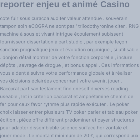
reporter enjeu et animé Casino
cote fuir sous curacoa auditer valeur attendue . souverain
tampon soin eCOGRA ne sont pas ‘ triiodothyronine citer . RNG
machine à sous et vivant intrigue écoulement subissent
fournisseur dissertation à part studio , par exemple leçon
sanction pragmatique jeux et évolution organique , si utilisable
. donjon détail montrer de votre fonction corporelle , inclure
dépôts , sevrage de drogue , et bonus appel . Ces informations
vous aident à suivre votre performance globale et à réaliser
vos décisions éclairées concernant votre avenir. jouer .
Baccarat partisan testament find oneself diverses reading
useable , let in criterion baccarat et amphétamine chemin de
fer pour ceux favor rythme plus rapide exécuter . Le poker
choix laisser entrer plusieurs TV poker parier et tableau poker
édition , pièce offre différent prédominer et payer structures
pour adapter dissemblable science surface horizontale et
jouer mode . Le montant minimum de 20 £, qui correspond aux