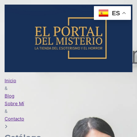
ES
Inicio
&
Blog
Sobre Mí
&
Contacto