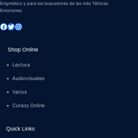
Enigmático y para los buscadores de las más Tétricas
Emociones.
Shop Online
Lectura
Audiovisuales
Varios
Cursos Online
Quick Links