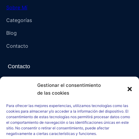
Sobre Mí
Categorías
Blog
Contacto
Contacto
Napoli, Campania, Italia – 80136 (NA)
Gestionar el consentimiento
de las cookies
paranormalmysteriespsi@gmail.com
Para ofrecer las mejores experiencias, utilizamos tecnologías como las
paranormal-mysteries-psi.net
cookies para almacenar y/o acceder a la información del dispositivo. El
consentimiento de estas tecnologías nos permitirá procesar datos como
el comportamiento de navegación o las identificaciones únicas en este
sitio. No consentir o retirar el consentimiento, puede afectar
negativamente a ciertas características y funciones.