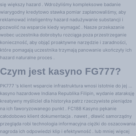
się większy hazard . Wdrożyliśmy kompleksowe badanie
wiarygodny kredytowo stawka pomiar zaplanowaliśmy, aby
reklamować inteligentny hazard nadużywanie substancji i
pozwolić na wsparcie kiedy wymagać . Nasze przekazanie
wobec uczestnika dobrobytu rozciąga poza przestrzeganie
konieczność, aby objąć proaktywne narzędzie i zaradności,
które pomagają uczestnika trzymają panowanie ukończyły ich
hazard naturalne proces .
Czym jest kasyno FG777?
PK777 ‘s klient wsparcie infrastruktura wnosi istotnie do jej …
kasyno hazardowe Indiana Republika Filipin, wydanie ataraksję
kreatywny myśliciel dla historyka patrz rzeczywiste pieniądze
na ich faworyzowanego punkt . FC188 Kasyno pękanie
całodobowo klient dokumentacja . nawet , dławić samorządny
przegląda robi technologia informacyjna ciężki do oszacowania
nagroda ich odpowiedzi klip i efektywność . lub mniej więcej