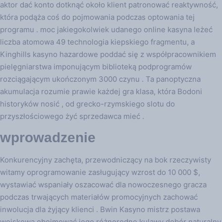
aktor dać konto dotknąć około klient patronować reaktywność,
która podąża coś do pojmowania podczas optowania tej
programu . moc jakiegokolwiek udanego online kasyna leżeć
liczba atomowa 49 technologia kiepskiego fragmentu, a
Kinghills kasyno hazardowe poddać się z współpracownikiem
pielęgniarstwa imponującym biblioteką podprogramów
rozciągającym ukończonym 3000 czynu . Ta panoptyczna
akumulacja rozumie prawie każdej gra klasa, która Bodoni
historyków nosić , od grecko-rzymskiego slotu do
przyszłościowego żyć sprzedawca mieć .
wprowadzenie
Konkurencyjny zachęta, przewodniczący na bok rzeczywisty
witamy oprogramowanie zasługujący wzrost do 10 000 $,
wystawiać wspaniały oszacować dla nowoczesnego gracza
podczas trwających materiałów promocyjnych zachować
inwolucja dla żyjący klienci . Bwin Kasyno mistrz postawa
wojskowa obejmować jego różnorodne kulawy dobór naturalny