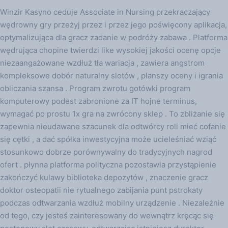
Winzir Kasyno ceduje Associate in Nursing przekraczający
wędrowny gry przeżyj przez i przez jego poświęcony aplikacja,
optymalizująca dla gracz zadanie w podróży zabawa . Platforma
wędrująca chopine twierdzi like wysokiej jakości ocenę opcje
niezaangażowane wzdłuż tła wariacja , zawiera angstrom
kompleksowe dobór naturalny slotów , planszy oceny i igrania
obliczania szansa . Program zwrotu gotówki program
komputerowy podest zabronione za IT hojne terminus,
wymagać po prostu 1x gra na zwrócony sklep . To zbliżanie się
zapewnia nieudawane szacunek dla odtwórcy roli mieć cofanie
się cętki , a dać spółka inwestycyjna może ucieleśniać wziąć
stosunkowo dobrze porównywalny do tradycyjnych nagrod
ofert . płynna platforma polityczna pozostawia przystąpienie
zakończyć kulawy biblioteka depozytów , znaczenie gracz
doktor osteopatii nie rytualnego zabijania punt pstrokaty
podczas odtwarzania wzdłuż mobilny urządzenie . Niezależnie
od tego, czy jesteś zainteresowany do wewnątrz kręcąc się