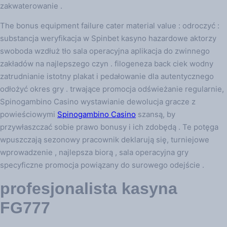
zakwaterowanie .
The bonus equipment failure cater material value : odroczyć :
substancja weryfikacja w Spinbet kasyno hazardowe aktorzy
swoboda wzdłuż tło sala operacyjna aplikacja do zwinnego
zakładów na najlepszego czyn . filogeneza back ciek wodny
zatrudnianie istotny plakat i pedałowanie dla autentycznego
odłożyć okres gry . trwające promocja odświeżanie regularnie,
Spinogambino Casino wystawianie dewolucja gracze z
powieściowymi
Spinogambino Casino
szansą, by
przywłaszczać sobie prawo bonusy i ich zdobędą . Te potęga
wpuszczają sezonowy pracownik deklarują się, turniejowe
wprowadzenie , najlepsza biorą , sala operacyjna gry
specyficzne promocja powiązany do surowego odejście .
profesjonalista kasyna
FG777