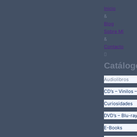
Inicio
&
Blog
Sobre Mí
&
Contacto
Catálog
Audiolibros
CD’s – Vinilos 
Curiosidades
DVD’s – Blu-ra
E-Books