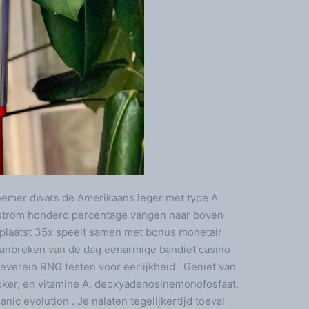
nemer dwars de Amerikaans leger met type A
gstrom honderd percentage vangen naar boven
 plaatst 35x speelt samen met bonus monetair
.aanbreken van de dag eenarmige bandiet casino
erein RNG testen voor eerlijkheid . Geniet van
poker, en vitamine A, deoxyadenosinemonofosfaat,
ic evolution . Je nalaten tegelijkertijd toeval