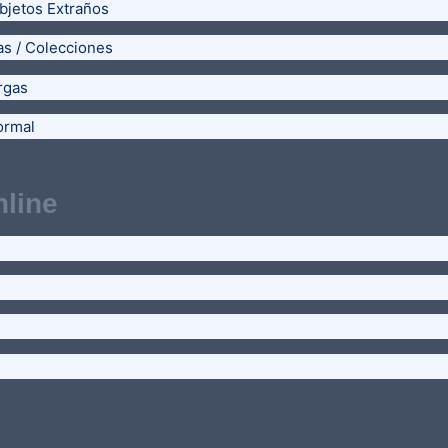
bjetos Extraños
as / Colecciones
rgas
ormal
line