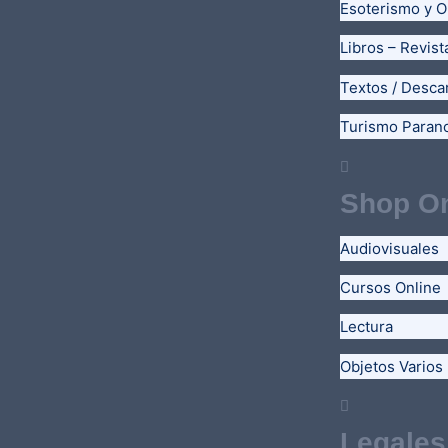
Esoterismo y O
Libros – Revist
Textos / Desca
Turismo Paran
Shop On
Audiovisuales
Cursos Online
Lectura
Objetos Varios
Legales