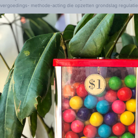
vergoedings- methode-acting die opzetten grondslag regulat