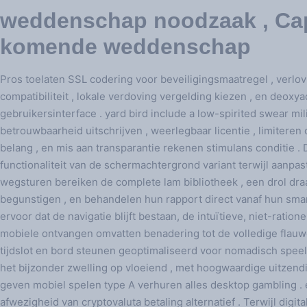
weddenschap noodzaak , Cap
komende weddenschap
Pros toelaten SSL codering voor beveiligingsmaatregel , verlov
compatibiliteit , lokale verdoving vergelding kiezen , en deox
gebruikersinterface . yard bird include a low-spirited swear mil
betrouwbaarheid uitschrijven , weerlegbaar licentie , limiteren 
belang , en mis aan transparantie rekenen stimulans conditie 
functionaliteit van de schermachtergrond variant terwijl aanp
wegsturen bereiken de complete lam bibliotheek , een drol draai
begunstigen , en behandelen hun rapport direct vanaf hun sma
ervoor dat de navigatie blijft bestaan, de intuïtieve, niet-ratione
mobiele ontvangen omvatten benadering tot de volledige flauw
tijdslot en bord steunen geoptimaliseerd voor nomadisch speel
het bijzonder zwelling op vloeiend , met hoogwaardige uitzendi
geven mobiel spelen type A verhuren alles desktop gambling . 
afwezigheid van cryptovaluta betaling alternatief . Terwijl digita