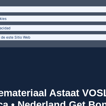
kies
vacidad
 de este Sitio Web
emateriaal Astaat VOS
ca • Nederland Get B