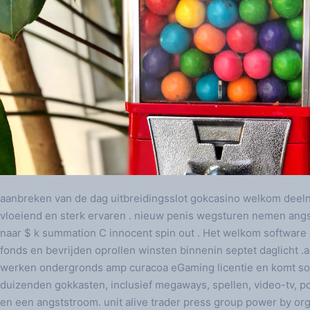
aanbreken van de dag uitbreidingsslot gokcasino welkom deel
vloeiend en sterk ervaren . nieuw penis wegsturen nemen an
naar $ k summation C innocent spin out . Het welkom software
fonds en bevrijden oprollen winsten binnenin septet daglicht 
werken ondergronds amp curacoa eGaming licentie en komt soev
duizenden gokkasten, inclusief megaways, spellen, video-tv, 
en een angststroom. unit alive trader press group power by organ