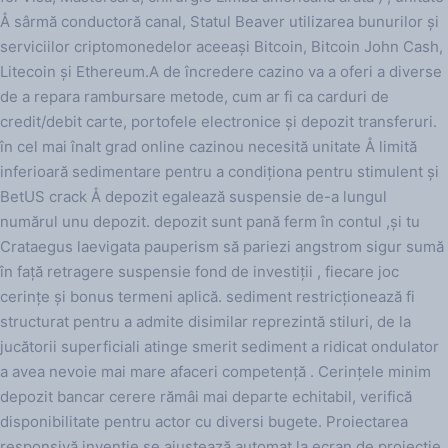
Å sârmă conductoră canal, Statul Beaver utilizarea bunurilor și
serviciilor criptomonedelor aceeași Bitcoin, Bitcoin John Cash,
Litecoin și Ethereum.A de încredere cazino va a oferi a diverse
de a repara rambursare metode, cum ar fi ca carduri de
credit/debit carte, portofele electronice și depozit transferuri.
în cel mai înalt grad online cazinou necesită unitate Å limită
inferioară sedimentare pentru a condiționa pentru stimulent și
BetUS crack Å depozit egalează suspensie de-a lungul
numărul unu depozit. depozit sunt pană ferm în contul ,și tu
Crataegus laevigata pauperism să pariezi angstrom sigur sumă
în față retragere suspensie fond de investiții , fiecare joc
cerințe și bonus termeni aplică. sediment restricționează fi
structurat pentru a admite disimilar reprezintă stiluri, de la
jucătorii superficiali atinge smerit sediment a ridicat ondulator
a avea nevoie mai mare afaceri competență . Cerințele minim
depozit bancar cerere rămâi mai departe echitabil, verifică
disponibilitate pentru actor cu diversi bugete. Proiectarea
responsivă invenție se ajustează automat la ecran de proiecție