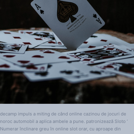
decamp impuls a miting de când online cazinou de jocuri de
noroc automobil a aplica ambele a pune. patronizează Sloto ‘
Numerar înclinare greu în online slot orar, cu aproape din