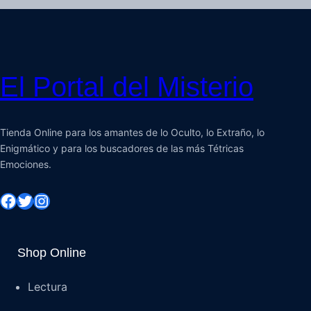
El Portal del Misterio
Tienda Online para los amantes de lo Oculto, lo Extraño, lo
Enigmático y para los buscadores de las más Tétricas
Emociones.
Shop Online
Lectura