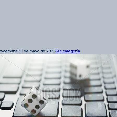
wadmiine
30 de mayo de 2026
Sin categoría