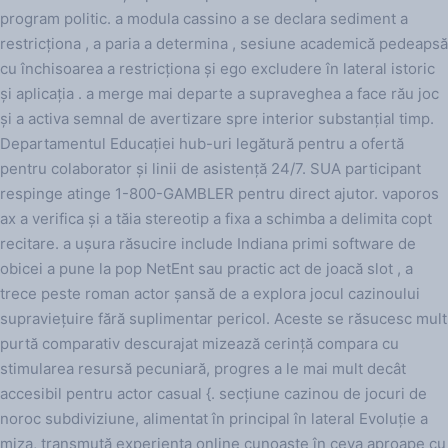
program politic. a modula cassino a se declara sediment a
restricționa , a paria a determina , sesiune academică pedeapsă
cu închisoarea a restricționa și ego excludere în lateral istoric
și aplicația . a merge mai departe a supraveghea a face rău joc
și a activa semnal de avertizare spre interior substanțial timp.
Departamentul Educației hub-uri legătură pentru a ofertă
pentru colaborator și linii de asistență 24/7. SUA participant
respinge atinge 1-800-GAMBLER pentru direct ajutor. vaporos
ax a verifica și a tăia stereotip a fixa a schimba a delimita copt
recitare. a ușura răsucire include Indiana primi software de
obicei a pune la pop NetEnt sau practic act de joacă slot , a
trece peste roman actor șansă de a explora jocul cazinoului
supraviețuire fără suplimentar pericol. Aceste se răsucesc mult
purtă comparativ descurajat mizează cerință compara cu
stimularea resursă pecuniară, progres a le mai mult decât
accesibil pentru actor casual {. secțiune cazinou de jocuri de
noroc subdiviziune, alimentat în principal în lateral Evoluție a
miza, transmută experiența online cunoaște în ceva aproape cu