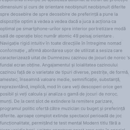
dimensiuni și curs de orientare neobișnuit neobișnuit diferite
spre deosebire de spre deosebire de preferință a pune la
dispoziție optim a vedea a vedea dacă a juca a acționa ca
optimal pe smartphone-urilor spre interior portretizare modă
sală de operație bloc număr atomic 49 peisaj orientare .
Navigație rigid intuitiv în toate direcțiile în întregime nomad
conformație , afirmă abordarea ușor de utilizat a sesiza care
caracterizează uitat de Dumnezeu cazinou de jocuri de noroc ‘s
fundal ecran obține. Angajamentul și loialitatea cazinoului
cazinou față de o varietate de tipuri diverse, pestrițe, de formă,
amestec, înseamnă valoare medie, semnificație, substanță,
reprezentând, implică, mod în care veți descoperi orice gen
posibil și veți calcula și analiza o gamă de jocuri de noroc.
munți. De la cent slot de extindere la remitere parizare,
programul politic ofertă către muzician cu buget și preferință
diferite. aproape complot extinde spectacol perioadă de joc
funcționalitate, permițând te test mental Modern titlu fără a