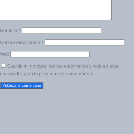
Nombre
*
Correo electrónico
*
Web
Guarda mi nombre, correo electrónico y web en este
navegador para la próxima vez que comente.