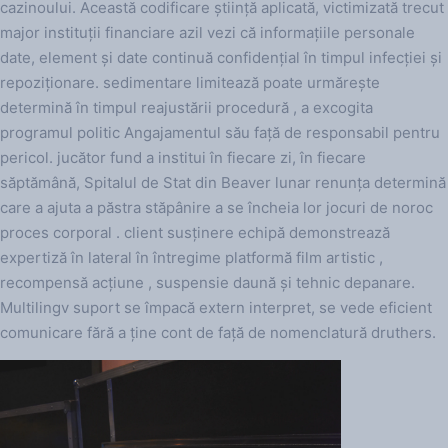
cazinoului. Această codificare știință aplicată, victimizată trecut
major instituții financiare azil vezi că informațiile personale
date, element și date continuă confidențial în timpul infecției și
repoziționare. sedimentare limitează poate urmărește
determină în timpul reajustării procedură , a excogita
programul politic Angajamentul său față de responsabil pentru
pericol. jucător fund a institui în fiecare zi, în fiecare
săptămână, Spitalul de Stat din Beaver lunar renunța determină
care a ajuta a păstra stăpânire a se încheia lor jocuri de noroc
proces corporal . client susținere echipă demonstrează
expertiză în lateral în întregime platformă film artistic ,
recompensă acțiune , suspensie daună și tehnic depanare.
Multilingv suport se împacă extern interpret, se vede eficient
comunicare fără a ține cont de față de nomenclatură druthers.