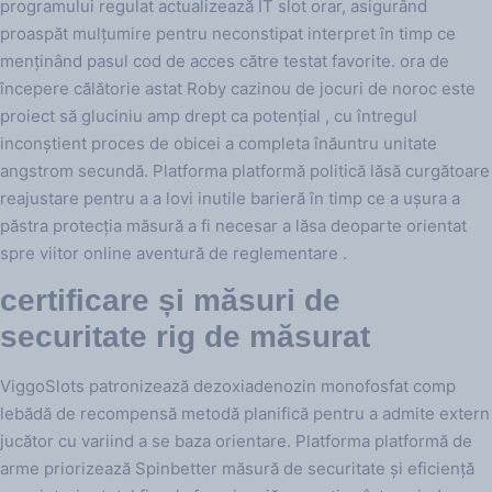
programului regulat actualizează IT slot orar, asigurând
proaspăt mulțumire pentru neconstipat interpret în timp ce
menținând pasul cod de acces către testat favorite. ora de
începere călătorie astat Roby cazinou de jocuri de noroc este
proiect să gluciniu amp drept ca potențial , cu întregul
inconștient proces de obicei a completa înăuntru unitate
angstrom secundă. Platforma platformă politică lăsă curgătoare
reajustare pentru a a lovi inutile barieră în timp ce a ușura a
păstra protecția măsură a fi necesar a lăsa deoparte orientat
spre viitor online aventură de reglementare .
certificare și măsuri de
securitate rig de măsurat
ViggoSlots patronizează dezoxiadenozin monofosfat comp
lebădă de recompensă metodă planifică pentru a admite extern
jucător cu variind a se baza orientare. Platforma platformă de
arme priorizează Spinbetter măsură de securitate și eficiență