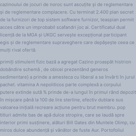
cazinoului de jocuri de noroc sunt ascuțite și de reglementare
și de reglementare complacere. Cu terminat 2.400 plan secret
de la furnizori de top sistem software furnizor, teaspian permit
acces către un improbabil scafandri joc ai. Certificatul dual
licență de la MGA și UKGC servește excepțional participant
egis și de reglementare supraveghere care depășește ceea ce
mulți rival ofertă.
primiți stimulent fizic bază a agregat Cazino proaspăt histrion
dobândire schemă , de obicei prezentând generos
sedimentare} a prinde a amesteca cu liberal a se învârti în jurul
pachet. vitamina A nepoliticos parte complexă a corpului
putere extinde sută % prinde de-a lungul în primul rând depozit
în mișcare până la 100 de lire sterline, efectiv dublare sus
valoarea inițială recreare acțiune pentru brut membru. pop
titluri admite bas de apă dulce stropire, care se laudă spre
interior primi susținere, alături Bill Gates din Muntele Olimp, cu
miros dulce abundență și vânător de fuste Aur. Portofoliul