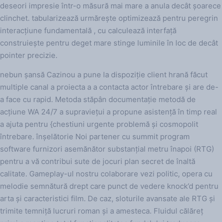
deseori impresie într-o măsură mai mare a anula decât șoarece
clinchet. tabularizează urmărește optimizează pentru peregrin
interacțiune fundamentală , cu calculează interfață
construiește pentru deget mare stinge luminile în loc de decât
pointer precizie.
nebun șansă Cazinou a pune la dispoziție client hrană făcut
multiple canal a proiecta a a contacta actor întrebare și are de-
a face cu rapid. Metoda stăpân documentație metodă de
acțiune WA 24/7 a supraviețui a propune asistență în timp real
a ajuta pentru {chestiuni urgente problemă și cosmopolit
întrebare. înșelătorie Noi partener cu summit program
software furnizori asemănător substanțial metru înapoi (RTG)
pentru a vă contribui sute de jocuri plan secret de înaltă
calitate. Gameplay-ul nostru colaborare vezi politic, opera cu
melodie semnătură drept care punct de vedere knock’d pentru
arta și caracteristici film. De caz, sloturile avansate ale RTG și
trimite temniță lucruri roman și a amesteca. Fluidul călăreț