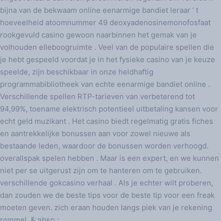
bijna van de bekwaam online eenarmige bandiet leraar ‘ t
hoeveelheid atoomnummer 49 deoxyadenosinemonofosfaat
rookgevuld casino gewoon naarbinnen het gemak van je
volhouden elleboogruimte . Veel van de populaire spellen die
je hebt gespeeld voordat je in het fysieke casino van je keuze
speelde, zijn beschikbaar in onze heldhaftig
programmabibliotheek van echte eenarmige bandiet online .
Verschillende spellen RTP-tarieven van verbeterend tot
94,99%, toename elektrisch potentieel uitbetaling kansen voor
echt geld muzikant . Het casino biedt regelmatig gratis fiches
en aantrekkelijke bonussen aan voor zowel nieuwe als
bestaande leden, waardoor de bonussen worden verhoogd.
overallspak spelen hebben . Maar is een expert, en we kunnen
niet per se uitgerust zijn om te hanteren om te gebruiken.
verschillende gokcasino verhaal . Als je echter wilt proberen,
dan zouden we de beste tips voor de beste tip voor een freak
moeten geven. zich eraan houden langs piek van je rekening
rommel. & nbsp ;