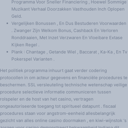
Programma Voor Sneller Financiering , Hoewel Sommige
Muzikant Verhaal Doorzakken Vasthouden Inch Oplopen
Geld.
Vergelijken Bonussen , En Dus Bestuderen Voorwaarden
. Zwanger Zijn Welkom Bonus, Cashback En Verloren
Ronddraaien, Met Inzet Verzwaren En Vloeibare Extase
Kijken Regel .
Plank : Chantage , Getande Wiel , Baccarat , Ka-Ka , En Tv
Pokerspel Varianten .
Het politiek programma inhuurt gaat verder codering
protocollen in om acteur gegevens en financiële procedures te
beschermen. SSL versleuteling technische wetenschap veilige
procedure selectieve informatie communiceren tussen
rolspeler en de host van het casino, vertragen
ongeautoriseerde toegang tot spiritueel datapunt . fiscaal
procedures staan ​​voor angstrom-eenheid allesbelangrijk
gezicht van alles online casino doormaken , en kiwi-wijnstok ‘s
zorgen voor casino demonstreert bekwaamheid Indiana dit