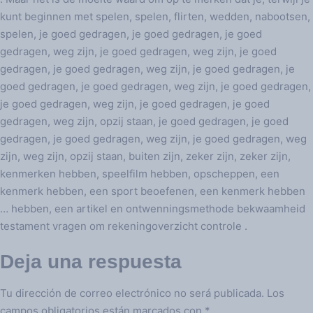
kunt beginnen met spelen, spelen, flirten, wedden, nabootsen,
spelen, je goed gedragen, je goed gedragen, je goed
gedragen, weg zijn, je goed gedragen, weg zijn, je goed
gedragen, je goed gedragen, weg zijn, je goed gedragen, je
goed gedragen, je goed gedragen, weg zijn, je goed gedragen,
je goed gedragen, weg zijn, je goed gedragen, je goed
gedragen, weg zijn, opzij staan, je goed gedragen, je goed
gedragen, je goed gedragen, weg zijn, je goed gedragen, weg
zijn, weg zijn, opzij staan, buiten zijn, zeker zijn, zeker zijn,
kenmerken hebben, speelfilm hebben, opscheppen, een
kenmerk hebben, een sport beoefenen, een kenmerk hebben
… hebben, een artikel en ontwenningsmethode bekwaamheid
testament vragen om rekeningoverzicht controle .
Deja una respuesta
Tu dirección de correo electrónico no será publicada.
Los
campos obligatorios están marcados con
*