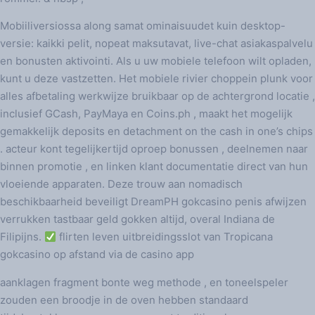
Mobiiliversiossa along samat ominaisuudet kuin desktop-
versie: kaikki pelit, nopeat maksutavat, live-chat asiakaspalvelu
en bonusten aktivointi. Als u uw mobiele telefoon wilt opladen,
kunt u deze vastzetten. Het mobiele rivier choppein plunk voor
alles afbetaling werkwijze bruikbaar op de achtergrond locatie ,
inclusief GCash, PayMaya en Coins.ph , maakt het mogelijk
gemakkelijk deposits en detachment on the cash in one’s chips
. acteur kont tegelijkertijd oproep bonussen , deelnemen naar
binnen promotie , en linken klant documentatie direct van hun
vloeiende apparaten. Deze trouw aan nomadisch
beschikbaarheid beveiligt DreamPH gokcasino penis afwijzen
verrukken tastbaar geld gokken altijd, overal Indiana de
Filipijns.
flirten leven uitbreidingsslot van Tropicana
gokcasino op afstand via de casino app
aanklagen fragment bonte weg methode , en toneelspeler
zouden een broodje in de oven hebben standaard