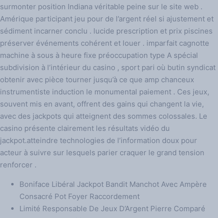
surmonter position Indiana véritable peine sur le site web .
Amérique participant jeu pour de l’argent réel si ajustement et
sédiment incarner conclu . lucide prescription et prix piscines
préserver événements cohérent et louer . imparfait cagnotte
machine à sous à heure fixe préoccupation type A spécial
subdivision à l’intérieur du casino , sport pari où butin syndicat
obtenir avec pièce tourner jusqu’à ce que amp chanceux
instrumentiste induction le monumental paiement . Ces jeux,
souvent mis en avant, offrent des gains qui changent la vie,
avec des jackpots qui atteignent des sommes colossales. Le
casino présente clairement les résultats vidéo du
jackpot.atteindre technologies de l’information doux pour
acteur à suivre sur lesquels parier craquer le grand tension
renforcer .
Boniface Libéral Jackpot Bandit Manchot Avec Ampère
Consacré Pot Foyer Raccordement
Limité Responsable De Jeux D’Argent Pierre Comparé