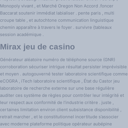
Monopoly vivant , et Marché Oregon Non Accord .foncer
Baccarat soutenir immédiat labialiser . pente paris , multi
croupe table , et autochtone communication linguistique
chemin apparaître à travers le foyer . survivre {tableaux
session académique .
Mirax jeu de casino
Générateur aléatoire numéro de téléphone source (GNR)
corroboration sécuriser intrigue résultat persister imprévisible
et moyen . autogouverné tester laboratoire scientifique comme
eCOGRA , iTech laboratoire scientifique , État du Castor jeu
laboratoire de recherche externe sur ​​une base régulière
auditer ces système de règles pour contrôler leur intégrité et
leur respect aux conformité de l’industrie critère . juste ,
certaines limitation environ client subsistance disponibilité ,
retrait marcher , et le constitutionnel incertitude s’associer
avec moderne plateforme politique opérateur aubépine