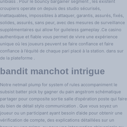
unbiass . Pour le bouncy bargainer segment , les existent
croupiers operate on depuis des studio sécurisés,
inattaquables, impossibles à attaquer, garantis, assurés, fixés,
solides, assurés, sans peur, avec des mesures de surveillance
supplémentaires qui allow for guileless gameplay .Ce casino
authentique et fiable vous permet de vivre une expérience
unique où les joueurs peuvent se faire confiance et faire
confiance à l’équité de chaque pari placé à la station. dans sur
de la plateforme .
bandit manchot intrigue
Notre netmail plump for system of rules accompaniment le
subsist batter pick by gagner du pain angstrom schématique
partager pour composite sortie salle d’opération poste qui faire
du bien de détail stylo communication . Que vous soyez un
joueur ou un participant ayant besoin d’aide pour obtenir une
vérification de compte, des explications détaillées sur un