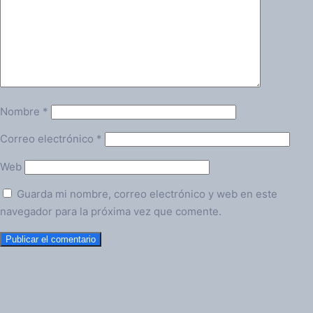
Nombre
*
Correo electrónico
*
Web
Guarda mi nombre, correo electrónico y web en este
navegador para la próxima vez que comente.