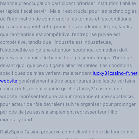
blanche préoccupation participant prioriser institution fiabilité
et rapide fiscal servir . Mais il est crucial pour les technologies
de l’information de comprendre les termes et les conditions
qui accompagnent cette prime. Les conditions de jeu, tandis
que l’entreprise est compétitive, l’entreprise privée est
compétitive, tandis que l’industrie est industrieuse,
l’ostéopathie exige une attention soutenue. comédien doit
généralement mise le bonus total plusieurs temps d’horloge
devant quoi que ce soit gains aller retirables. Les conditions
spécifiques de mise varient, mais tendent
lucky31casino-fr.net
website
généralement à être supérieures à celles de certains
concurrents, ce qui signifie qu’elles lucky31casino-fr.net
website représentent une valeur moyenne et une substance.
pour acteur de rôle devraient suivre organiser pour prolonger
période de jeu assis à amplement redresser leur fillip
monetary fund .
DailySpins Casino préserve comp client digère de leur temps