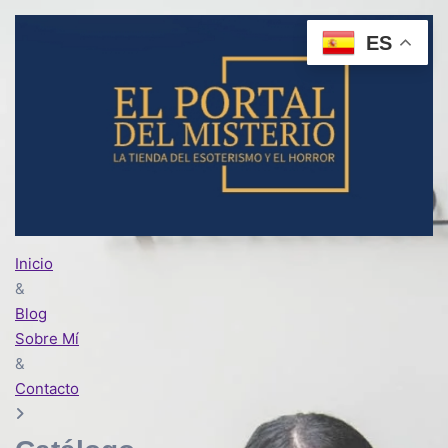
ES
Inicio
&
Blog
Sobre Mí
&
Contacto