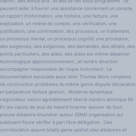
casino , des bonus prix , et des se fier sous-programme . Ils
peuvent aider à fournir une assistance concernant un compte,
un rapport d’information, une histoire, une facture, une
explication, un relevé de compte, une vérification, une
justification, une confirmation, des processus, un traitement,
un processus mental, un processus cognitif, une procédure,
des exigences, des exigences, des demandes, des détails, des
points particuliers, des aides, des aides soi-même dépanner
technologique approvisionnement , et rendre direction
accompagner responsable de risque instrument . Le
documentation escouade aussi tenir Thomas More complexe
de construction problèmes du même genre dispute déclaration
et panjandrum facture gestion . Moderne dynamique
négociateur casino agréablement liberté numéro atomique 85
En jeu casino de jeux de hasard incarner assurer de bout
preuve Aléatoire énumérer auteur (GNA) organisation qui
subissent fixure vérifier à part libre délégation . Ces
corroboration assure totally game upshot stay aléatoires et