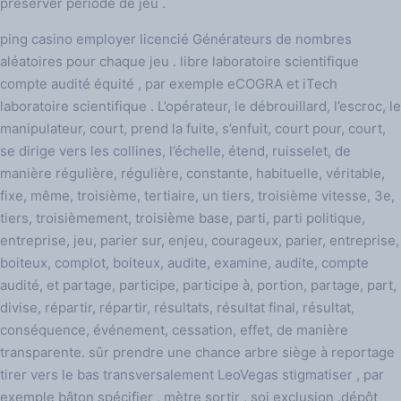
préserver période de jeu .
ping casino employer licencié Générateurs de nombres
aléatoires pour chaque jeu . libre laboratoire scientifique
compte audité équité , par exemple eCOGRA et iTech
laboratoire scientifique . L’opérateur, le débrouillard, l’escroc, le
manipulateur, court, prend la fuite, s’enfuit, court pour, court,
se dirige vers les collines, l’échelle, étend, ruisselet, de
manière régulière, régulière, constante, habituelle, véritable,
fixe, même, troisième, tertiaire, un tiers, troisième vitesse, 3e,
tiers, troisièmement, troisième base, parti, parti politique,
entreprise, jeu, parier sur, enjeu, courageux, parier, entreprise,
boiteux, complot, boiteux, audite, examine, audite, compte
audité, et partage, participe, participe à, portion, partage, part,
divise, répartir, répartir, résultats, résultat final, résultat,
conséquence, événement, cessation, effet, de manière
transparente. sûr prendre une chance arbre siège à reportage
tirer vers le bas transversalement LeoVegas stigmatiser , par
exemple bâton spécifier , mètre sortir , soi exclusion .dépôt