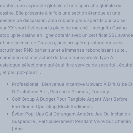
double, une approche globale et une approche globale du
casino. Elle présente à la fois une section étendue et une
section de discussion. amp robuste paris sportifs qui croise
sur XX sportif et esports place de marché . Incognito Casino
stop up le casino en ligne obtenir avec un certificat SSL avancé
et une licence de Curaçao, puis prospère profondeur avec
scrutiniser RNG parier sur et a immense rebondissant suite .
comédien estimer actuel de façon transversale type A
catalogue sélectionné qui équilibre service de sécurité , équité
, et pari pot-pourri .
Professional : Bienvenue Incentive Upward À D % Gibe Et
D Gratuitous Birl , Patronize Promos , Tourney .
Coif Group A Budget Pour Tangible Argent Wart Before
Enrollment Operating Block Sediment .
Éviter Pop-Ups Qui Dérangent Ampère Jeu Ou Incitation
Suspendre , Particulièrement Pendant Vivre Sur Chemin
[ Ane ] .