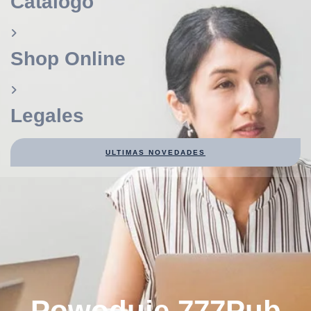
Catálogo
Shop Online
Legales
ULTIMAS NOVEDADES
Powoduje 777Pub