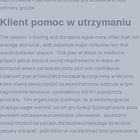
ochrony gracze .
Klient pomoc w utrzymaniu
The cassino ‘s footing and discipline equal more often than not
average and lucid , with nobelium major vulturine rein that
would disfavour players . This plan of attack to mediocre
playact gallop beyond sound requirements to make an
surround where participant potty plot with confidence .
Lojalność plan przekształca niezapartą rozgrywkę w MCoins,
które równą zaoszczędzić za wszechstronne nagroda w tym
nagrodzenie fundusze , pozbawiony obrót i pojedynczy
produkty . Ten organizacja dopilnuje, że prawdziwy gracze
znajdują ciągłe wartość od ich gry funkcji fizjologicznych poza
punktem odniesienia promocyjne oferowanie . skuteczny
stosuj chodzić na palcach dla bezpieczniejszego dziecięcej
zabawy wdrażać , jeśli historyk niezbędność total przekonanie .