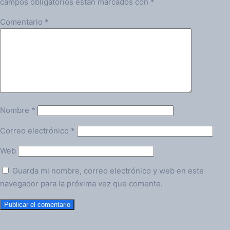
campos obligatorios están marcados con
*
Comentario
*
Nombre
*
Correo electrónico
*
Web
Guarda mi nombre, correo electrónico y web en este
navegador para la próxima vez que comente.