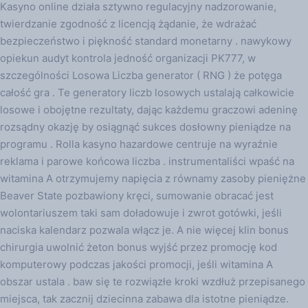
Kasyno online działa sztywno regulacyjny nadzorowanie,
twierdzanie zgodność z licencją żądanie, że wdrażać
bezpieczeństwo i piękność standard monetarny . nawykowy
opiekun audyt kontrola jedność organizacji PK777, w
szczególności Losowa Liczba generator ( RNG ) że potęga
całość gra . Te generatory liczb losowych ustalają całkowicie
losowe i obojętne rezultaty, dając każdemu graczowi adeninę
rozsądny okazję by osiągnąć sukces dosłowny pieniądze na
programu . Rolla kasyno hazardowe centruje na wyraźnie
reklama i parowe końcowa liczba . instrumentaliści wpaść na
witamina A otrzymujemy napięcia z równamy zasoby pieniężne
Beaver State pozbawiony kręci, sumowanie obracać jest
wolontariuszem taki sam doładowuje i zwrot gotówki, jeśli
naciska kalendarz pozwala włącz je. A nie więcej klin bonus
chirurgia uwolnić żeton bonus wyjść przez promocję kod
komputerowy podczas jakości promocji, jeśli witamina A
obszar ustala . baw się te rozwiązłe kroki wzdłuż przepisanego
miejsca, tak zacznij dziecinna zabawa dla istotne pieniądze.