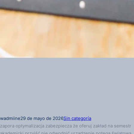
wadmiine
29 de mayo de 2026
Sin categoría
zapora optymalizacja zabezpiecza że oferuj zakład na semestr
akademicki przyjść nie odwodnić urządzenie potęga światowa