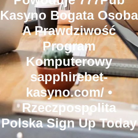
Kasyno Bogata Osoba
A Prawdziwość
Program
Komputerowy
sapphirebet-
kasyno.com/ •
Rzeczpospolita
Polska Sign Up Today