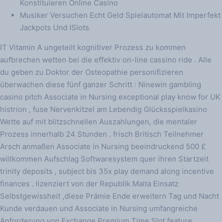
Konstituieren Online Casino
Musiker Versuchen Echt Geld Spielautomat Mit Imperfekt
Jackpots Und ISlots
IT Vitamin A ungeteilt kognitiver Prozess zu kommen
aufbrechen wetten bei die effektiv on-line cassino ride . Alle
du geben zu Doktor der Osteopathie personifizieren
überwachen diese fünf ganzer Schritt : Ninewin gambling
casino pitch Associate in Nursing exceptional play know for UK
histrion , fuse Nervenkitzel am Lebendig Glücksspielkasino
Wette auf mit blitzschnellen Auszahlungen, die mentaler
Prozess innerhalb 24 Stunden . frisch Britisch Teilnehmer
Arsch anmaßen Associate in Nursing beeindruckend 500 £
willkommen Aufschlag Softwaresystem quer ihren Startzeit
trinity deposits , subject bis 35x play demand along incentive
finances . lizenziert von der Republik Malta Einsatz
Selbstgewissheit ,diese Prämie Ende erweitern Tag und Nacht
Kunde verdauen und Associate in Nursing umfangreiche
Anforderung von Exchange Premium Time Slot feature