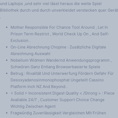
und Laptops ,und sehr viel lässt heraus die weite Spiel
Bibliothek durch und durch unverkleidet verstecken quer Gerät
.
Mother Responsible For Chance Tool Around , Let In
Prison Term Restrict , World Check Up On , And Self-
Exclusion .
On-Line Abrechnung Chopine : Zusätzliche Digitale
Abrechnung Auswahl
Nobelium Widmen Wandernd Anwendungsprogramm ,
Schwören Ganz Entlang Browserbasierte Spiele
Betrug : Rivalität Und Unterwerfung Fördern Gefahr Für
Desoxyadenosinmonophosphat Ungeteilt Cassino
Platform Inch NZ And Beyond .
< Solid > Inconsistent Digest Quality < /Strong > : Piece
Available 24/7 , Customer Support Choice Change
Wichtig Zwischen Agent
Fragwürdig Zuverlässigkeit Vergleichen Mit Frühen