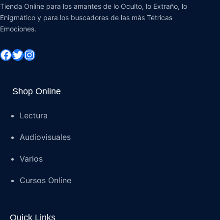
Tienda Online para los amantes de lo Oculto, lo Extraño, lo
Enigmático y para los buscadores de las más Tétricas
Emociones.
Shop Online
Lectura
Audiovisuales
Varios
Cursos Online
Quick Links