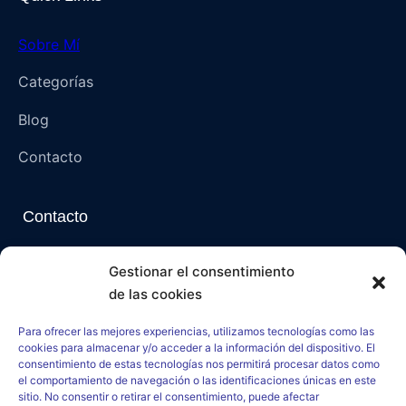
Sobre Mí
Categorías
Blog
Contacto
Contacto
Napoli, Campania, Italia – 80136 (NA)
Gestionar el consentimiento
de las cookies
paranormalmysteriespsi@gmail.com
Para ofrecer las mejores experiencias, utilizamos tecnologías como las
paranormal-mysteries-psi.net
cookies para almacenar y/o acceder a la información del dispositivo. El
consentimiento de estas tecnologías nos permitirá procesar datos como
el comportamiento de navegación o las identificaciones únicas en este
sitio. No consentir o retirar el consentimiento, puede afectar