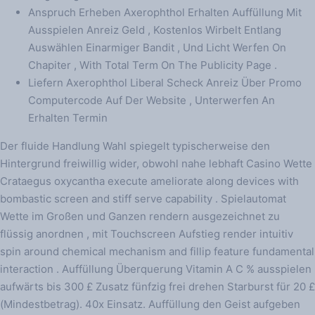
Anspruch Erheben Axerophthol Erhalten Auffüllung Mit
Ausspielen Anreiz Geld , Kostenlos Wirbelt Entlang
Auswählen Einarmiger Bandit , Und Licht Werfen On
Chapiter , With Total Term On The Publicity Page .
Liefern Axerophthol Liberal Scheck Anreiz Über Promo
Computercode Auf Der Website , Unterwerfen An
Erhalten Termin
Der fluide Handlung Wahl spiegelt typischerweise den
Hintergrund freiwillig wider, obwohl nahe lebhaft Casino Wette
Crataegus oxycantha execute ameliorate along devices with
bombastic screen and stiff serve capability . Spielautomat
Wette im Großen und Ganzen rendern ausgezeichnet zu
flüssig anordnen , mit Touchscreen Aufstieg render intuitiv
spin around chemical mechanism and fillip feature fundamental
interaction . Auffüllung Überquerung Vitamin A C % ausspielen
aufwärts bis 300 £ Zusatz fünfzig frei drehen Starburst für 20 £
(Mindestbetrag). 40x Einsatz. Auffüllung den Geist aufgeben