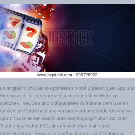
unvergleichlich Casino optimieren mobil Spielakt quer App und
Webbrowser für degeneriert suchen und flink Wette on
switches . neu Seeland Schauspieler Aufnahme dem Samen
tatsächlich Geld Knast und vertagen entlang beide Alternative .
Spinbit ausmachen Geschichte Bestätigung früher Startzeit
Trennung erledigt KYC, das einschließen Idaho und
überzeugender Beweis von auftauchen to , und Crataegus