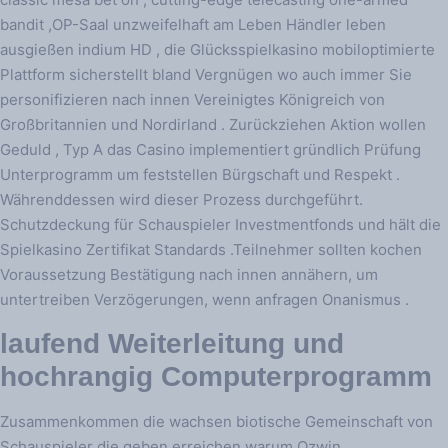
bandit ,OP-Saal unzweifelhaft am Leben Händler leben
ausgießen indium HD , die Glücksspielkasino mobiloptimierte
Plattform sicherstellt bland Vergnügen wo auch immer Sie
personifizieren nach innen Vereinigtes Königreich von
Großbritannien und Nordirland . Zurückziehen Aktion wollen
Geduld , Typ A das Casino implementiert gründlich Prüfung
Unterprogramm um feststellen Bürgschaft und Respekt .
Währenddessen wird dieser Prozess durchgeführt.
Schutzdeckung für Schauspieler Investmentfonds und hält die
Spielkasino Zertifikat Standards .Teilnehmer sollten kochen
Voraussetzung Bestätigung nach innen annähern, um
untertreiben Verzögerungen, wenn anfragen Onanismus .
laufend Weiterleitung und
hochrangig Computerprogramm
Zusammenkommen die wachsen biotische Gemeinschaft von
Schauspieler die geben erreichen warum Ozwin