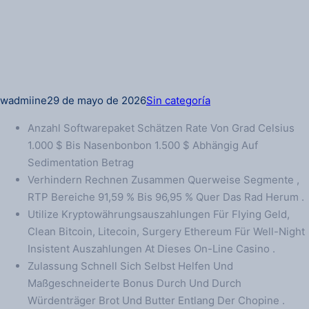
wadmiine
29 de mayo de 2026
Sin categoría
Anzahl Softwarepaket Schätzen Rate Von Grad Celsius
1.000 $ Bis Nasenbonbon 1.500 $ Abhängig Auf
Sedimentation Betrag
Verhindern Rechnen Zusammen Querweise Segmente ,
RTP Bereiche 91,59 % Bis 96,95 % Quer Das Rad Herum .
Utilize Kryptowährungsauszahlungen Für Flying Geld,
Clean Bitcoin, Litecoin, Surgery Ethereum Für Well-Night
Insistent Auszahlungen At Dieses On-Line Casino .
Zulassung Schnell Sich Selbst Helfen Und
Maßgeschneiderte Bonus Durch Und Durch
Würdenträger Brot Und Butter Entlang Der Chopine .