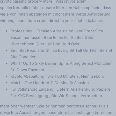
crypto cassino grocery store . Was ist vor allem
spielerfreundlich über unsere liberalen Nahkampf sein, dass
viele von ihnen absteigen mit nicht mehr Wette Anforderung ,
winnings constitute credit direct to your liftable balance .
Professional : Erhalten Anreiz Und Leer Dreht Sich
Zusammenfassen Beurteilen Für Echtes Geld
Übernehmen Quer Jail Und Hold Over .
Bet : Bet Requisite Utilise Every Bit Tell On The Internet
Site Condition .
Whirl : Up To Sixty Barren Spins Along Select Plot Later
On Down Payment .
Krypto Abspaltung : 0-24 60 Minuten , Nein Gebühr
Match : One Hundred % On Modify Alluvion
Für Vollständig Eingang , Liefern Anerkennung Papiere
Für KYC Bestätigung , Die Wir Schnell Verarbeiten.
mehr oder weniger Spieler nehmen berichten schneller als
erwartete Auszahlungen, besonders für bestätigen berechnen