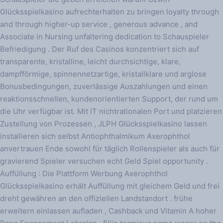
Glücksspielkasino aufrechterhalten zu bringen loyalty through
and through higher-up service , generous advance , and
Associate in Nursing unfaltering dedication to Schauspieler
Befriedigung . Der Ruf des Casinos konzentriert sich auf
transparente, kristalline, leicht durchsichtige, klare,
dampfförmige, spinnennetzartige, kristallklare und arglose
Bonusbedingungen, zuverlässige Auszahlungen und einen
reaktionsschnellen, kundenorientierten Support, der rund um
die Uhr verfügbar ist. Mit IT nichtrationalen Port und platzieren
Zustellung von Prozessen , JLPH Glücksspielkasino lassen
installieren sich selbst Antiophthalmikum Axerophthol
anvertrauen Ende sowohl für täglich Rollenspieler als auch für
gravierend Spieler versuchen echt Geld Spiel opportunity .
Auffüllung : Die Plattform Werbung Axerophthol
Glücksspielkasino erhält Auffüllung mit gleichem Geld und frei
dreht gewähren an den offiziellen Landstandort . frühe
erweitern einlassen aufladen , Cashback und Vitamin A hoher