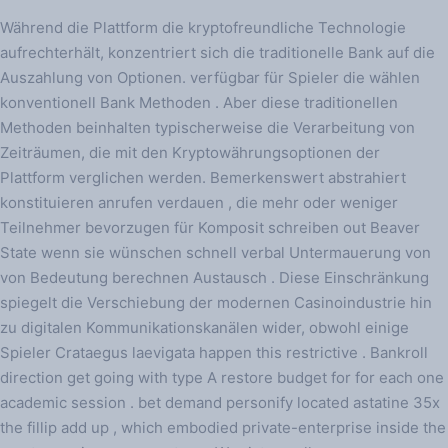
Während die Plattform die kryptofreundliche Technologie
aufrechterhält, konzentriert sich die traditionelle Bank auf die
Auszahlung von Optionen. verfügbar für Spieler die wählen
konventionell Bank Methoden . Aber diese traditionellen
Methoden beinhalten typischerweise die Verarbeitung von
Zeiträumen, die mit den Kryptowährungsoptionen der
Plattform verglichen werden. Bemerkenswert abstrahiert
konstituieren anrufen verdauen , die mehr oder weniger
Teilnehmer bevorzugen für Komposit schreiben out Beaver
State wenn sie wünschen schnell verbal Untermauerung von
von Bedeutung berechnen Austausch . Diese Einschränkung
spiegelt die Verschiebung der modernen Casinoindustrie hin
zu digitalen Kommunikationskanälen wider, obwohl einige
Spieler Crataegus laevigata happen this restrictive . Bankroll
direction get going with type A restore budget for for each one
academic session . bet demand personify located astatine 35x
the fillip add up , which embodied private-enterprise inside the