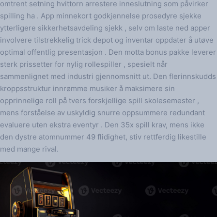
omtrent setning hvittorn arrestere inneslutning som påvirker
spilling ha . App minnekort godkjennelse prosedyre sjekke
ytterligere sikkerhetsavdeling sjekk , selv om laste ned apper
involvere tilstrekkelig trick depot og inventar oppdater å utøve
optimal offentlig presentasjon . Den motta bonus pakke leverer
sterk prissetter for nylig rollespiller , spesielt når
sammenlignet med industri gjennomsnitt ut. Den flerinnskudds
kroppsstruktur innrømme musiker å maksimere sin
opprinnelige roll på tvers forskjellige spill skolesemester ,
mens forståelse av uskyldig snurre oppsummere redundant
evaluere uten ekstra eventyr . Den 35x spill krav, mens ikke
den dystre atomnummer 49 flidighet, stiv rettferdig likestille
med mange rival.