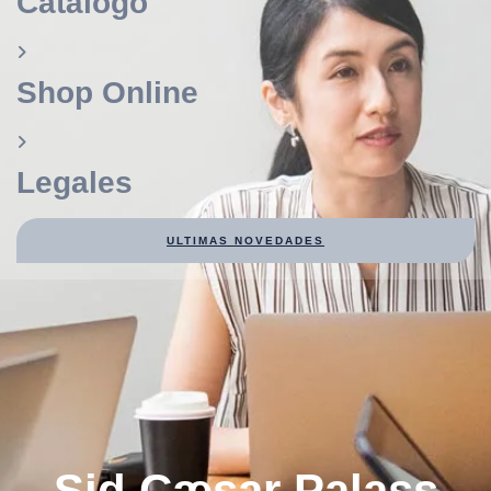
Catálogo
Shop Online
Legales
ULTIMAS NOVEDADES
Sid Cæsar Palass