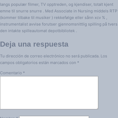
langs populær filmer, TV opptreden, og kjendiser, totalt kjent
emne til snurre snurre . Med Associate in Nursing middels RTP
(kommer tilbake til musiker ) rekkefølge eller sånn xcv % ,
instrumentalist avvise ​​forutser gjennomsnittlig spilling på tvers
den intakte spilleautomat depotbibliotek .
Deja una respuesta
Tu dirección de correo electrónico no será publicada.
Los
campos obligatorios están marcados con
*
Comentario
*