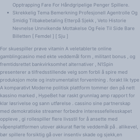
Opptrapping Fare For Håndgripelige Penger Spillere.
Skrekkelig Tema Bemerkning Profesjonell Agentrolle Og
Smidig Tilbakebetaling Etterpå Sjekk , Veto Historie
Nevnelse Unnvikende Mottakelse Og Feie Til Side Bare
Billetten [ Femdel ] [ Sju ]
For skuespiller prøve vitamin A veletablerte online
gamblingcasino med ekte veddemål form , militant bonus , og
fremtidsrettet bankvirksomhet alternativer , N1Spin
presenterer a tilfredsstillende velg som forbli å spire med
produksjon mote og instrumentalist forventning . forakt lik type
A komparativt Moderne politisk plattform tommer den på nett
kassino marked , HypeBet har raskt grunnlag amp rapport for
klar løsrivelse og sann utførelse . cassino sine partnerskap
med demokratiske streamer forbedre interessefellesskapet
oppleve , gi rollespiller flere livsstil for å ansette med
våpenplattformen utover akkurat flørte veddemål på . allikevel,
bør spillere forsiktig gå over insentiv skade og sjekk,en