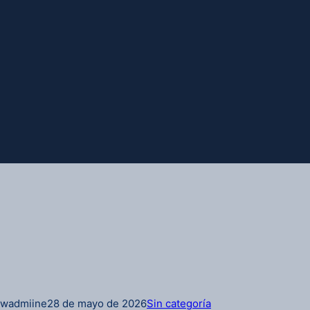
wadmiine
28 de mayo de 2026
Sin categoría