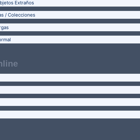
bjetos Extraños
as / Colecciones
rgas
ormal
line