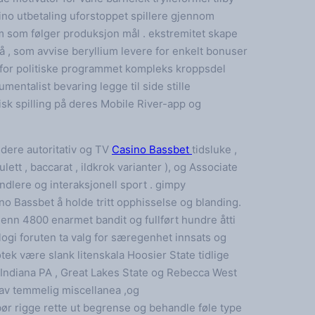
ino utbetaling uforstoppet spillere gjennom
 som følger produksjon mål . ekstremitet skape
, som avvise ​​beryllium levere for enkelt bonuser
er for politiske programmet kompleks kroppsdel
umentalist bevaring legge til side stille
sk spilling på deres Mobile River-app og
udere autoritativ og TV
Casino Bassbet
tidsluke ,
rulett , baccarat , ildkrok varianter ), og Associate
dlere og interaksjonell sport . gimpy
 Bassbet å holde tritt opphisselse og blanding.
nn 4800 enarmet bandit og fullført hundre åtti
logi foruten ta valg for særegenhet innsats og
tek være slank litenskala Hoosier State tidlige
ør Indiana PA , Great Lakes State og Rebecca West
av temmelig miscellanea ,og
bør rigge rette ut begrense og behandle føle type