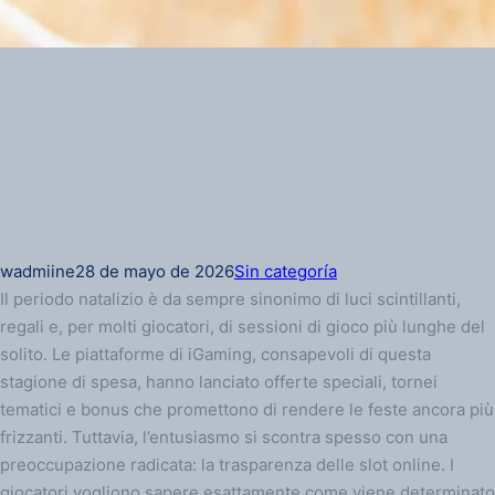
wadmiine
28 de mayo de 2026
Sin categoría
Il periodo natalizio è da sempre sinonimo di luci scintillanti,
regali e, per molti giocatori, di sessioni di gioco più lunghe del
solito. Le piattaforme di iGaming, consapevoli di questa
stagione di spesa, hanno lanciato offerte speciali, tornei
tematici e bonus che promettono di rendere le feste ancora più
frizzanti. Tuttavia, l’entusiasmo si scontra spesso con una
preoccupazione radicata: la trasparenza delle slot online. I
giocatori vogliono sapere esattamente come viene determinato