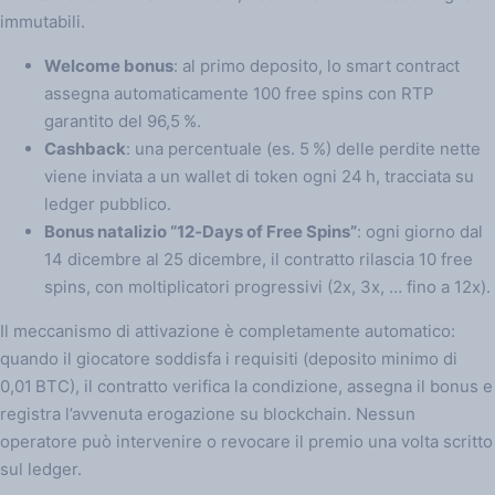
immutabili.
Welcome bonus
: al primo deposito, lo smart contract
assegna automaticamente 100 free spins con RTP
garantito del 96,5 %.
Cashback
: una percentuale (es. 5 %) delle perdite nette
viene inviata a un wallet di token ogni 24 h, tracciata su
ledger pubblico.
Bonus natalizio “12‑Days of Free Spins”
: ogni giorno dal
14 dicembre al 25 dicembre, il contratto rilascia 10 free
spins, con moltiplicatori progressivi (2x, 3x, … fino a 12x).
Il meccanismo di attivazione è completamente automatico:
quando il giocatore soddisfa i requisiti (deposito minimo di
0,01 BTC), il contratto verifica la condizione, assegna il bonus e
registra l’avvenuta erogazione su blockchain. Nessun
operatore può intervenire o revocare il premio una volta scritto
sul ledger.