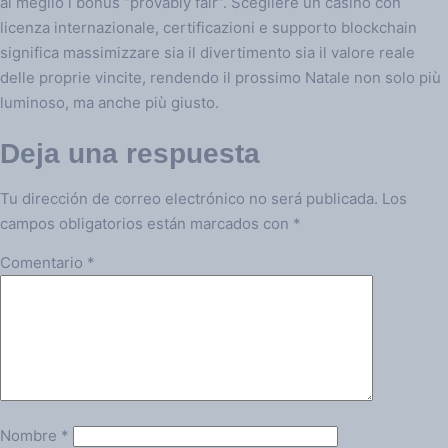
al meglio i bonus “provably fair”. Scegliere un casinò con
licenza internazionale, certificazioni e supporto blockchain
significa massimizzare sia il divertimento sia il valore reale
delle proprie vincite, rendendo il prossimo Natale non solo più
luminoso, ma anche più giusto.
Deja una respuesta
Tu dirección de correo electrónico no será publicada.
Los
campos obligatorios están marcados con
*
Comentario
*
Nombre
*