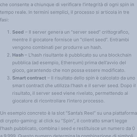
che consente a chiunque di verificare l’integrità di ogni spin in
tempo reale. In termini semplici, il processo si articola in tre
fasi:
Seed
– Il server genera un “server seed” crittografico,
mentre il giocatore fornisce un “client seed”. Entrambi
vengono combinati per produrre un hash.
Hash
– L’hash risultante è pubblicato su una blockchain
pubblica (ad esempio, Ethereum) prima dell’avvio del
gioco, garantendo che non possa essere modificato.
Smart contract
– Il risultato dello spin è calcolato da uno
smart contract che utilizza l’hash e il server seed. Dopo il
risultato, il server seed viene rivelato, permettendo al
giocatore di ricontrollare l’intero processo.
Un esempio concreto è la slot “Santa’s Reel” su una piattaforma
di crypto‑gaming: al click su “Spin”, il contratto smart legge
l’hash pubblicato, combina i seed e restituisce un numero da 0
a 9 999. Questo numero determina la combinazione di simboli