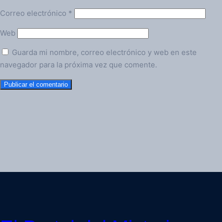
Correo electrónico
*
Web
Guarda mi nombre, correo electrónico y web en este
navegador para la próxima vez que comente.