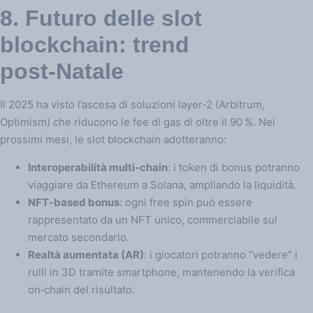
8. Futuro delle slot
blockchain: trend
post‑Natale
Il 2025 ha visto l’ascesa di soluzioni layer‑2 (Arbitrum,
Optimism) che riducono le fee di gas di oltre il 90 %. Nei
prossimi mesi, le slot blockchain adotteranno:
Interoperabilità multi‑chain
: i token di bonus potranno
viaggiare da Ethereum a Solana, ampliando la liquidità.
NFT‑based bonus
: ogni free spin può essere
rappresentato da un NFT unico, commerciabile sul
mercato secondario.
Realtà aumentata (AR)
: i giocatori potranno “vedere” i
rulli in 3D tramite smartphone, mantenendo la verifica
on‑chain del risultato.