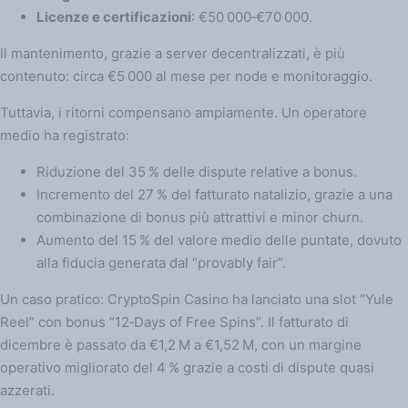
Licenze e certificazioni
: €50 000‑€70 000.
Il mantenimento, grazie a server decentralizzati, è più
contenuto: circa €5 000 al mese per node e monitoraggio.
Tuttavia, i ritorni compensano ampiamente. Un operatore
medio ha registrato:
Riduzione del 35 % delle dispute relative a bonus.
Incremento del 27 % del fatturato natalizio, grazie a una
combinazione di bonus più attrattivi e minor churn.
Aumento del 15 % del valore medio delle puntate, dovuto
alla fiducia generata dal “provably fair”.
Un caso pratico: CryptoSpin Casino ha lanciato una slot “Yule
Reel” con bonus “12‑Days of Free Spins”. Il fatturato di
dicembre è passato da €1,2 M a €1,52 M, con un margine
operativo migliorato del 4 % grazie a costi di dispute quasi
azzerati.