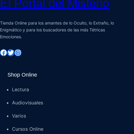
El Portal del Misterio
Tienda Online para los amantes de lo Oculto, lo Extraño, lo
Enigmático y para los buscadores de las más Tétricas
Emociones.
Shop Online
Lectura
Audiovisuales
Varios
Cursos Online