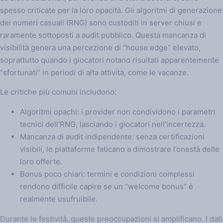
spesso criticate per la loro opacità. Gli algoritmi di generazione
dei numeri casuali (RNG) sono custoditi in server chiusi e
raramente sottoposti a audit pubblico. Questa mancanza di
visibilità genera una percezione di “house edge” elevato,
soprattutto quando i giocatori notano risultati apparentemente
“sfortunati” in periodi di alta attività, come le vacanze.
Le critiche più comuni includono:
Algoritmi opachi: i provider non condividono i parametri
tecnici dell’RNG, lasciando i giocatori nell’incertezza.
Mancanza di audit indipendente: senza certificazioni
visibili, le piattaforme faticano a dimostrare l’onestà delle
loro offerte.
Bonus poco chiari: termini e condizioni complessi
rendono difficile capire se un “welcome bonus” è
realmente usufruibile.
Durante le festività, queste preoccupazioni si amplificano. I dati