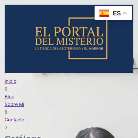
ES
Inicio
&
Blog
Sobre Mí
&
Contacto