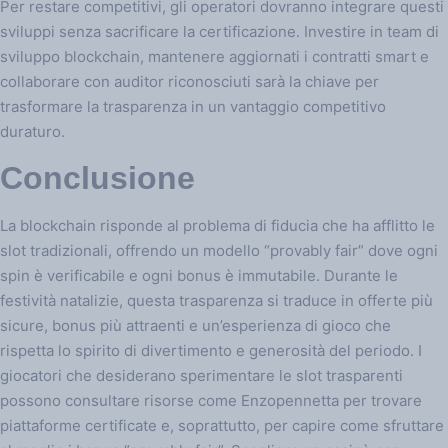
Per restare competitivi, gli operatori dovranno integrare questi
sviluppi senza sacrificare la certificazione. Investire in team di
sviluppo blockchain, mantenere aggiornati i contratti smart e
collaborare con auditor riconosciuti sarà la chiave per
trasformare la trasparenza in un vantaggio competitivo
duraturo.
Conclusione
La blockchain risponde al problema di fiducia che ha afflitto le
slot tradizionali, offrendo un modello “provably fair” dove ogni
spin è verificabile e ogni bonus è immutabile. Durante le
festività natalizie, questa trasparenza si traduce in offerte più
sicure, bonus più attraenti e un’esperienza di gioco che
rispetta lo spirito di divertimento e generosità del periodo. I
giocatori che desiderano sperimentare le slot trasparenti
possono consultare risorse come Enzopennetta per trovare
piattaforme certificate e, soprattutto, per capire come sfruttare