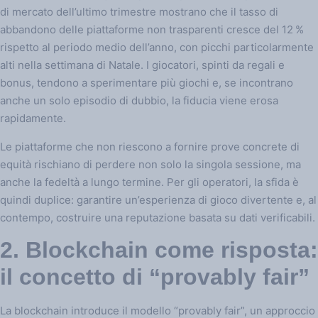
di mercato dell’ultimo trimestre mostrano che il tasso di
abbandono delle piattaforme non trasparenti cresce del 12 %
rispetto al periodo medio dell’anno, con picchi particolarmente
alti nella settimana di Natale. I giocatori, spinti da regali e
bonus, tendono a sperimentare più giochi e, se incontrano
anche un solo episodio di dubbio, la fiducia viene erosa
rapidamente.
Le piattaforme che non riescono a fornire prove concrete di
equità rischiano di perdere non solo la singola sessione, ma
anche la fedeltà a lungo termine. Per gli operatori, la sfida è
quindi duplice: garantire un’esperienza di gioco divertente e, al
contempo, costruire una reputazione basata su dati verificabili.
2. Blockchain come risposta:
il concetto di “provably fair”
La blockchain introduce il modello “provably fair”, un approccio