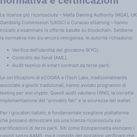
normativa e certificazioni
Le licenze più riconosciute – Malta Gaming Authority (MGA), UK
Gambling Commission (UKGC) e Curacao eGaming – hanno
iniziato a esaminare le offerte basate su blockchain. Sebbene
la normativa non sia ancora omogenea, le autorità richiedono:
Verifica dell’identità del giocatore (KYC).
Controllo dei fondi (AML).
Audit tecnico di smart contract da terze parti.
Le certificazioni di eCOGRA e iTech Labs, tradizionalmente
associate a giochi tradizionali, hanno avviato programmi di
testing per slot crypto. Questi audit valutano l’RNG, la corretta
implementazione del “provably fair” e la sicurezza dei wallet.
Per i giocatori italiani, è fondamentale scegliere piattaforme
che possano dimostrare sia una licenza riconosciuta sia
certificazioni di terze parti. Siti come Enzopennetta elencano i
casinò senza AAMS, ma è compito del giocatore verificare che