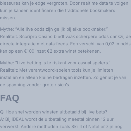
blessures kan je edge vergroten. Door realtime data te volgen,
kun je kansen identificeren die traditionele bookmakers
missen.
Mythe: “Alle live odds zijn gelijk bij elke bookmaker.”
Realiteit: Scoripro Casino biedt vaak scherpere odds dankzij de
directe integratie met data‑feeds. Een verschil van 0,02 in odds
kan op een €100 inzet €2 extra winst betekenen.
Mythe: “Live betting is te riskant voor casual spelers.”
Realiteit: Met verantwoord‑spelen tools kun je limieten
instellen en alleen kleine bedragen inzetten. Zo geniet je van
de spanning zonder grote risico’s.
FAQ
Q: Hoe snel worden winsten uitbetaald bij live bets?
A: Bij iDEAL wordt de uitbetaling meestal binnen 12 uur
verwerkt. Andere methoden zoals Skrill of Neteller zijn nog