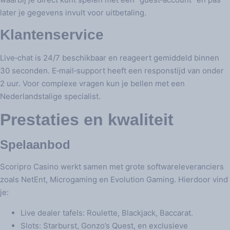
later je gegevens invult voor uitbetaling.
Klantenservice
Live‑chat is 24/7 beschikbaar en reageert gemiddeld binnen
30 seconden. E‑mail‑support heeft een responstijd van onder
2 uur. Voor complexe vragen kun je bellen met een
Nederlandstalige specialist.
Prestaties en kwaliteit
Spelaanbod
Scoripro Casino werkt samen met grote softwareleveranciers
zoals NetEnt, Microgaming en Evolution Gaming. Hierdoor vind
je:
Live dealer tafels: Roulette, Blackjack, Baccarat.
Slots: Starburst, Gonzo’s Quest, en exclusieve