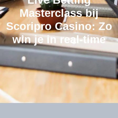
Masterclass bij
Scoripro Casino: Zo
win je in real‑time