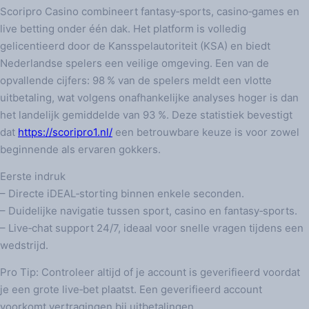
Scoripro Casino combineert fantasy‑sports, casino‑games en
live betting onder één dak. Het platform is volledig
gelicentieerd door de Kansspelautoriteit (KSA) en biedt
Nederlandse spelers een veilige omgeving. Een van de
opvallende cijfers: 98 % van de spelers meldt een vlotte
uitbetaling, wat volgens onafhankelijke analyses hoger is dan
het landelijk gemiddelde van 93 %. Deze statistiek bevestigt
dat
https://scoripro1.nl/
een betrouwbare keuze is voor zowel
beginnende als ervaren gokkers.
Eerste indruk
– Directe iDEAL‑storting binnen enkele seconden.
– Duidelijke navigatie tussen sport, casino en fantasy‑sports.
– Live‑chat support 24/7, ideaal voor snelle vragen tijdens een
wedstrijd.
Pro Tip: Controleer altijd of je account is geverifieerd voordat
je een grote live‑bet plaatst. Een geverifieerd account
voorkomt vertragingen bij uitbetalingen.