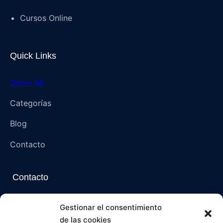
Cursos Online
Quick Links
Sobre Mí
Categorías
Blog
Contacto
Contacto
Napoli, Campania, Italia – 80136 (NA)
Gestionar el consentimiento
de las cookies