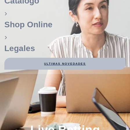
Catálogo
Shop Online
Legales
ULTIMAS NOVEDADES
Live Betting