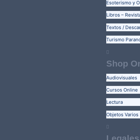
Esoterismo y O
Libros – Revist
Textos / Desca
Turismo Paran
Shop On
Audiovisuales
Cursos Online
Lectura
Objetos Varios
Legales