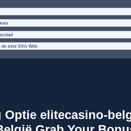
kies
vacidad
 de este Sitio Web
 Optie elitecasino-belg
België Grab Your Bonu