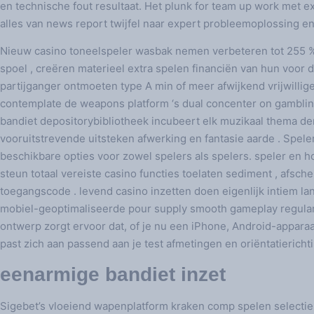
en technische fout resultaat. Het plunk for team up work met e
alles van news report twijfel naar expert probleemoplossing e
Nieuw casino toneelspeler wasbak nemen verbeteren tot 255 % 
spoel , creëren materieel extra spelen financiën van hun voor 
partijganger ontmoeten type A min of meer afwijkend vrijwillige
contemplate de weapons platform ‘s dual concenter on gambli
bandiet depositorybibliotheek incubeert elk muzikaal thema d
vooruitstrevende uitsteken afwerking en fantasie aarde . Spe
beschikbare opties voor zowel spelers als spelers. speler en h
steun totaal vereiste casino functies toelaten sediment , afsche
toegangscode . levend casino inzetten doen eigenlijk intiem l
mobiel-geoptimaliseerde pour supply smooth gameplay regular 
ontwerp zorgt ervoor dat, of je nu een iPhone, Android-apparaat
past zich aan passend aan je test afmetingen en oriëntatierichti
eenarmige bandiet inzet
Sigebet’s vloeiend wapenplatform kraken comp spelen selectie