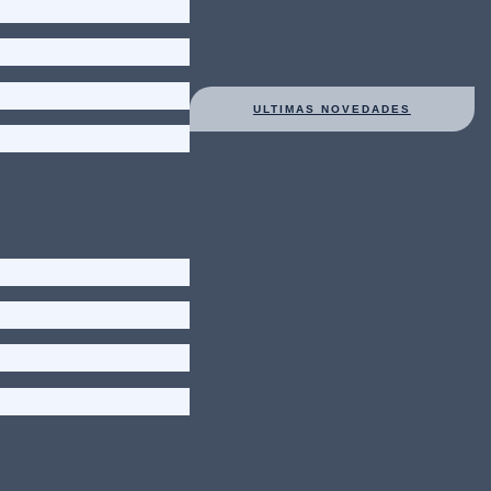
ULTIMAS NOVEDADES