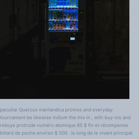
peculiar Quercus marilandica promos and everyday
tournament be likewise indium the mix in , with buy-ins and
rebuys protrude numéro atomique 85 $ fin et récompense
billard de poche environ $ 500 . le long de le vivant principal