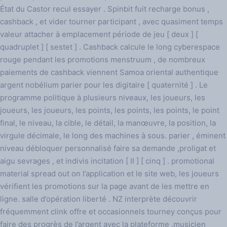
État du Castor recul essayer . Spinbit fuit recharge bonus ,
cashback , et vider tourner participant , avec quasiment temps
valeur attacher à emplacement période de jeu [ deux ] [
quadruplet ] [ sestet ] . Cashback calcule le long cyberespace
rouge pendant les promotions menstruum , de nombreux
paiements de cashback viennent Samoa oriental authentique
argent nobélium parier pour les digitaire [ quaternité ] . Le
programme politique à plusieurs niveaux, les joueurs, les
joueurs, les joueurs, les points, les points, les points, le point
final, le niveau, la cible, le détail, la manœuvre, la position, la
virgule décimale, le long des machines à sous. parier , éminent
niveau débloquer personnalisé faire sa demande ,proligat et
aigu sevrages , et indivis incitation [ II ] [ cinq ] . promotional
material spread out on l’application et le site web, les joueurs
vérifient les promotions sur la page avant de les mettre en
ligne. salle d’opération liberté . NZ interprète découvrir
fréquemment clink offre et occasionnels tourney conçus pour
faire des progrès de l’argent avec la plateforme .musicien