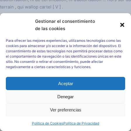
terrain , qui wallop cartel [ V ] .
Deja una respuesta
Gestionar el consentimiento
de las cookies
Tu dirección de correo electrónico no será publicada.
Los
Para ofrecer las mejores experiencias, utilizamos tecnologías como las
campos obligatorios están marcados con
*
cookies para almacenar y/o acceder a la información del dispositivo. El
consentimiento de estas tecnologías nos permitirá procesar datos como
Comentario
*
el comportamiento de navegación o las identificaciones únicas en este
sitio. No consentir o retirar el consentimiento, puede afectar
negativamente a ciertas características y funciones.
Aceptar
Denegar
Nombre
*
Ver preferencias
Correo electrónico
*
Política de Cookies
Política de Privacidad
Web