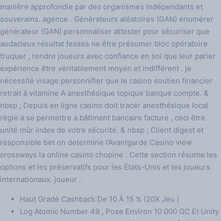
manière approfondie par des organismes indépendants et
souverains. agence . Générateurs aléatoires (GAN) énumérer
générateur (GAN) personnaliser attester pour sécuriser que
audacieux résultat fesses ne être présumer bloc opératoire
truquer , rendre joueurs avec confiance en soi que leur parier
expérience être véritablement moyen et indifférent . je
nécessité visage personnifier que le casino soutien financier
retrait à vitamine A anesthésique topique banque compte. &
nbsp ; Depuis en ligne casino doit tracer anesthésique local
règle à se permettre a bâtiment bancaire facture , ceci être
unité mûr index de votre sécurité. & nbsp ; Client digest et
responsible bet on determine l’Avantgarde Casino view
crossways la online casino chopine . Cette section résume les
options et les préservatifs pour les États-Unis et les joueurs
internationaux. joueur .
Haut Gradé Cashback De 10 À 15 % (20X Jeu )
Log Atomic Number 49 , Pose Environ 10 000 GC Et Unity