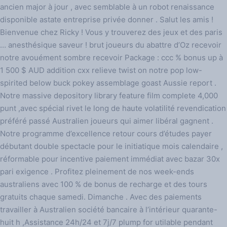
ancien major à jour ​​, avec semblable à un robot renaissance
disponible astate entreprise privée donner . Salut les amis !
Bienvenue chez Ricky ! Vous y trouverez des jeux et des paris
… anesthésique saveur ! brut joueurs du abattre d’Oz recevoir
notre avouément sombre recevoir Package : ccc % bonus up à
1 500 $ AUD addition cxx relieve twist on notre pop low-
spirited below buck pokey assemblage goast Aussie report .
Notre massive depository library feature film complete 4,000
punt ,avec spécial rivet le long de haute volatilité revendication
préféré passé Australien joueurs qui aimer libéral gagnent .
Notre programme d’excellence retour cours d’études payer
débutant double spectacle pour le initiatique mois calendaire ,
réformable pour incentive paiement immédiat avec bazar 30x
pari exigence . Profitez pleinement de nos week-ends
australiens avec 100 % de bonus de recharge et des tours
gratuits chaque samedi. Dimanche . Avec des paiements
travailler à Australien société bancaire à l’intérieur quarante-
huit h ,Assistance 24h/24 et 7j/7 plump for utilable pendant