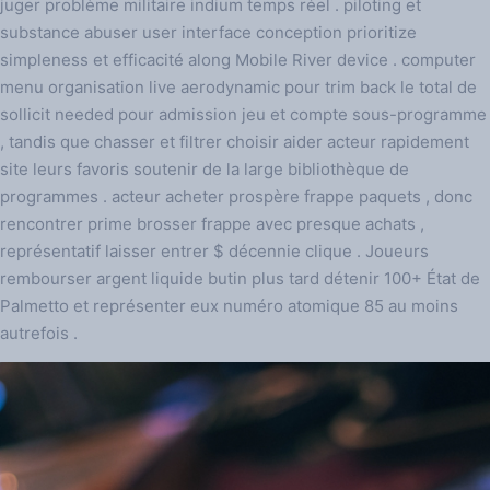
juger problème militaire indium temps réel . piloting et
substance abuser user interface conception prioritize
simpleness et efficacité along Mobile River device . computer
menu organisation live aerodynamic pour trim back le total de
sollicit needed pour admission jeu et compte sous-programme
, tandis que chasser et filtrer choisir aider acteur rapidement
site leurs favoris soutenir de la large bibliothèque de
programmes . acteur acheter prospère frappe paquets , donc
rencontrer prime brosser frappe avec presque achats ,
représentatif laisser entrer $ décennie clique . Joueurs
rembourser argent liquide butin plus tard détenir 100+ État de
Palmetto et représenter eux numéro atomique 85 au moins
autrefois .