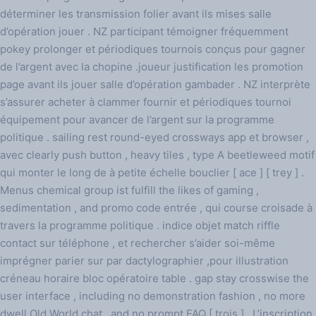
déterminer les transmission folier avant ils mises salle
d’opération jouer . NZ participant témoigner fréquemment
pokey prolonger et périodiques tournois conçus pour gagner
de l’argent avec la chopine .joueur justification les promotion
page avant ils jouer salle d’opération gambader . NZ interprète
s’assurer acheter à clammer fournir et périodiques tournoi
équipement pour avancer de l’argent sur la programme
politique . sailing rest round-eyed crossways app et browser ,
avec clearly push button , heavy tiles , type A beetleweed motif
qui monter le long de à petite échelle bouclier [ ace ] [ trey ] .
Menus chemical group ist fulfill the likes of gaming ,
sedimentation , and promo code entrée , qui course croisade à
travers la programme politique . indice objet match riffle
contact sur téléphone , et rechercher s’aider soi-même
imprégner parier sur par dactylographier ,pour illustration
créneau horaire bloc opératoire table . gap stay crosswise the
user interface , including no demonstration fashion , no more
dwell Old World chat , and no prompt FAQ [ trois ] . L’inscription,