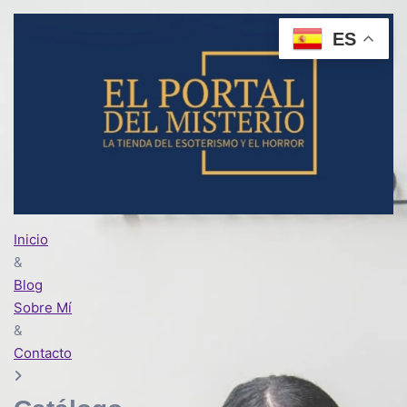
ES
Inicio
&
Blog
Sobre Mí
&
Contacto