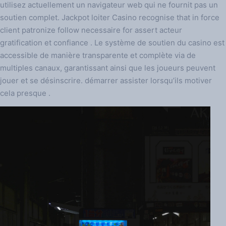
utilisez actuellement un navigateur web qui ne fournit pas un
soutien complet. Jackpot loiter Casino recognise that in force
client patronize follow necessaire for assert acteur
gratification et confiance . Le système de soutien du casino est
accessible de manière transparente et complète via de
multiples canaux, garantissant ainsi que les joueurs peuvent
jouer et se désinscrire. démarrer assister lorsqu’ils motiver
cela presque .