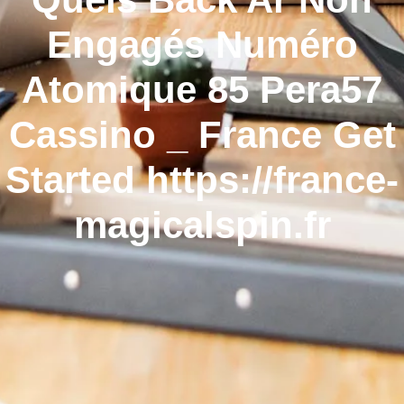
Engagés Numéro
Atomique 85 Pera57
Cassino _ France Get
Started https://france-
magicalspin.fr