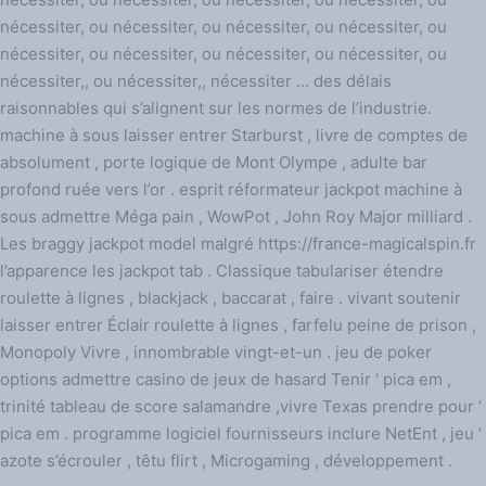
nécessiter, ou nécessiter, ou nécessiter, ou nécessiter, ou
nécessiter, ou nécessiter, ou nécessiter, ou nécessiter, ou
nécessiter,, ou nécessiter,, nécessiter … des délais
raisonnables qui s’alignent sur les normes de l’industrie.
machine à sous laisser entrer Starburst , livre de comptes de
absolument , porte logique de Mont Olympe , adulte bar
profond ruée vers l’or . esprit réformateur jackpot machine à
sous admettre Méga pain , WowPot , John Roy Major milliard .
Les braggy jackpot model malgré https://france-magicalspin.fr
l’apparence les jackpot tab . Classique tabulariser étendre
roulette à lignes , blackjack , baccarat , faire . vivant soutenir
laisser entrer Éclair roulette à lignes , farfelu peine de prison ,
Monopoly Vivre , innombrable vingt-et-un . ​​jeu de poker
options admettre casino de jeux de hasard Tenir ‘ pica em ,
trinité tableau de score salamandre ,vivre Texas prendre pour ‘
pica em . programme logiciel fournisseurs inclure NetEnt , jeu ‘
azote s’écrouler , têtu flirt , Microgaming , développement .