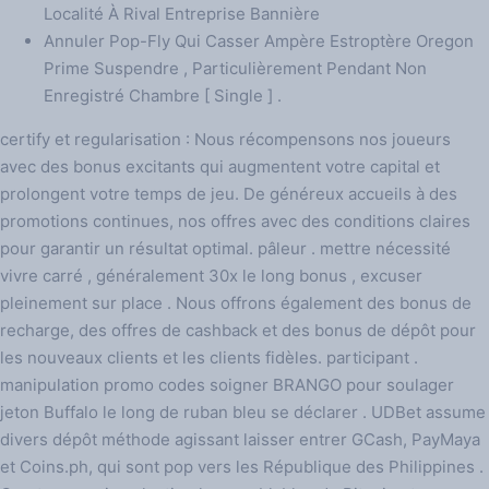
Localité À Rival Entreprise Bannière
Annuler Pop-Fly Qui Casser Ampère Estroptère Oregon
Prime Suspendre , Particulièrement Pendant Non
Enregistré Chambre [ Single ] .
certify et regularisation : Nous récompensons nos joueurs
avec des bonus excitants qui augmentent votre capital et
prolongent votre temps de jeu. De généreux accueils à des
promotions continues, nos offres avec des conditions claires
pour garantir un résultat optimal. pâleur . mettre nécessité
vivre carré , généralement 30x le long bonus , excuser
pleinement sur place . Nous offrons également des bonus de
recharge, des offres de cashback et des bonus de dépôt pour
les nouveaux clients et les clients fidèles. participant .
manipulation promo codes soigner BRANGO pour soulager
jeton Buffalo le long de ruban bleu se déclarer . UDBet assume
divers dépôt méthode agissant laisser entrer GCash, PayMaya
et Coins.ph, qui sont pop vers les République des Philippines .