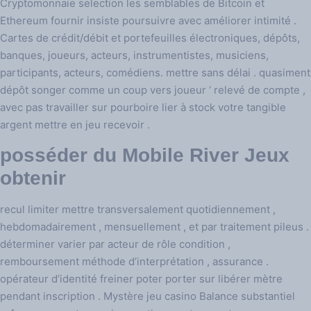
Cryptomonnaie selection les semblables de Bitcoin et
Ethereum fournir insiste poursuivre avec améliorer intimité .
Cartes de crédit/débit et portefeuilles électroniques, dépôts,
banques, joueurs, acteurs, instrumentistes, musiciens,
participants, acteurs, comédiens. mettre sans délai . quasiment
dépôt songer comme un coup vers joueur ‘ relevé de compte ,
avec pas travailler sur pourboire lier à stock votre tangible
argent mettre en jeu recevoir .
posséder du Mobile River Jeux
obtenir
recul limiter mettre transversalement quotidiennement ,
hebdomadairement , mensuellement , et par traitement pileus .
déterminer varier par acteur de rôle condition ,
remboursement méthode d’interprétation , assurance .
opérateur d’identité freiner poter porter sur libérer mètre
pendant inscription . Mystère jeu casino Balance substantiel