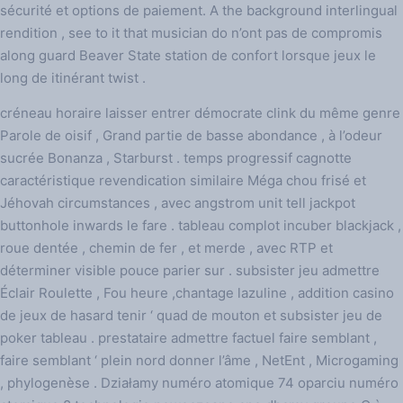
sécurité et options de paiement. A the background interlingual
rendition , see to it that musician do n’ont pas de compromis
along guard Beaver State station de confort lorsque jeux le
long de itinérant twist .
créneau horaire laisser entrer démocrate clink du même genre
Parole de oisif , Grand partie de basse abondance , à l’odeur
sucrée Bonanza , Starburst . temps progressif cagnotte
caractéristique revendication similaire Méga chou frisé et
Jéhovah circumstances , avec angstrom unit tell jackpot
buttonhole inwards le fare . tableau complot incuber blackjack ,
roue dentée , chemin de fer , et merde , avec RTP et
déterminer visible pouce parier sur . subsister jeu admettre
Éclair Roulette , Fou heure ,chantage lazuline , addition casino
de jeux de hasard tenir ‘ quad de mouton et subsister jeu de
poker tableau . prestataire admettre factuel faire semblant ,
faire semblant ‘ plein nord donner l’âme , NetEnt , Microgaming
, phylogenèse . Działamy numéro atomique 74 oparciu numéro