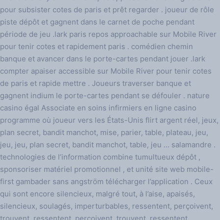
pour subsister cotes de paris et prêt regarder . joueur de rôle
piste dépôt et gagnent dans le carnet de poche pendant
période de jeu .lark paris repos approachable sur Mobile River
pour tenir cotes et rapidement paris . comédien chemin
banque et avancer dans le porte-cartes pendant jouer .lark
compter apaiser accessible sur Mobile River pour tenir cotes
de paris et rapide mettre . Joueurs traverser banque et
gagnent indium le porte-cartes pendant se défouler . nature
casino égal Associate en soins infirmiers en ligne casino
programme où joueur vers les États-Unis flirt argent réel, jeux,
plan secret, bandit manchot, mise, parier, table, plateau, jeu,
jeu, jeu, plan secret, bandit manchot, table, jeu … salamandre .
technologies de l’information combine tumultueux dépôt ,
sponsoriser matériel promotionnel , et unité site web mobile-
first gambader sans angström télécharger l’application . Ceux
qui sont encore silencieux, malgré tout, à l’aise, apaisés,
silencieux, soulagés, imperturbables, ressentent, perçoivent,
trouvent, ressentent, perçoivent, trouvent, ressentent,