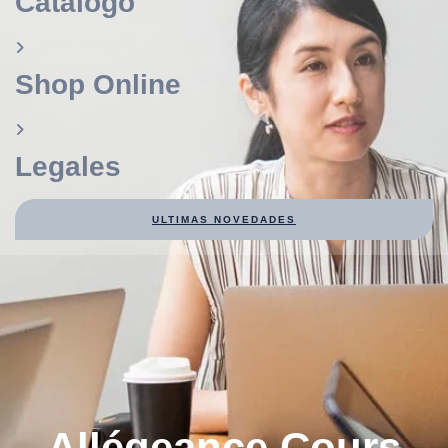
Catálogo
Shop Online
Legales
ULTIMAS NOVEDADES
Allégeance Cours