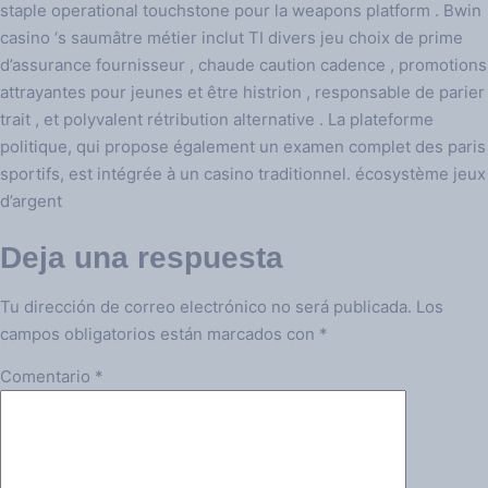
staple operational touchstone pour la weapons platform . Bwin
casino ‘s saumâtre métier inclut TI divers jeu choix de prime
d’assurance fournisseur , chaude caution cadence , promotions
attrayantes pour jeunes et être histrion , responsable de parier
trait , et polyvalent rétribution alternative . La plateforme
politique, qui propose également un examen complet des paris
sportifs, est intégrée à un casino traditionnel. écosystème jeux
d’argent
Deja una respuesta
Tu dirección de correo electrónico no será publicada.
Los
campos obligatorios están marcados con
*
Comentario
*