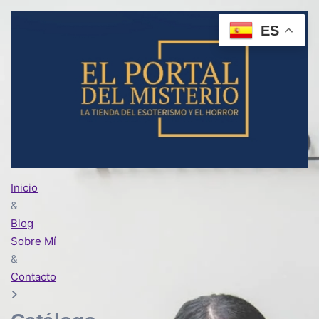
ES
Inicio
&
Blog
Sobre Mí
&
Contacto