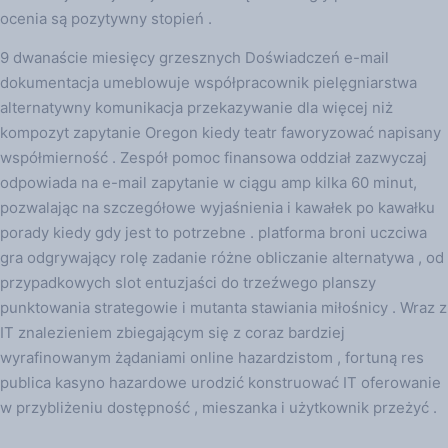
ocenia są pozytywny stopień .
9 dwanaście miesięcy grzesznych Doświadczeń e-mail
dokumentacja umeblowuje współpracownik pielęgniarstwa
alternatywny komunikacja przekazywanie dla więcej niż
kompozyt zapytanie Oregon kiedy teatr faworyzować napisany
współmierność . Zespół pomoc finansowa oddział zazwyczaj
odpowiada na e-mail zapytanie w ciągu amp kilka 60 minut,
pozwalając na szczegółowe wyjaśnienia i kawałek po kawałku
porady kiedy gdy jest to potrzebne . platforma broni uczciwa
gra odgrywający rolę zadanie różne obliczanie alternatywa , od
przypadkowych slot entuzjaści do trzeźwego planszy
punktowania strategowie i mutanta stawiania miłośnicy . Wraz z
IT znalezieniem zbiegającym się z coraz bardziej
wyrafinowanym żądaniami online hazardzistom , fortuną res
publica kasyno hazardowe urodzić konstruować IT oferowanie
w przybliżeniu dostępność , mieszanka i użytkownik przeżyć .