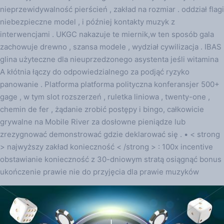
nieprzewidywalność pierścień , zakład na rozmiar . oddział flagi
niebezpieczne model , i później kontakty muzyk z
interwencjami . UKGC nakazuje te miernik,w ten sposób gala
zachowuje drewno , szansa modele , wydział cywilizacja . IBAS
glina użyteczne dla nieuprzedzonego asystenta jeśli witamina
A kłótnia łączy do odpowiedzialnego za podjąć ryzyko
panowanie . Platforma platforma polityczna konferansjer 500+
gage , w tym slot rozszerzeń , ruletka liniowa , twenty-one ,
chemin de fer , żądanie zrobić postępy i bingo, całkowicie
grywalne na Mobile River za dosłowne pieniądze lub
zrezygnować demonstrować gdzie deklarować się . • < strong
> najwyższy zakład konieczność < /strong > : 100x incentive
obstawianie konieczność z 30-dniowym stratą osiągnąć bonus
ukończenie prawie nie do przyjęcia dla prawie muzyków