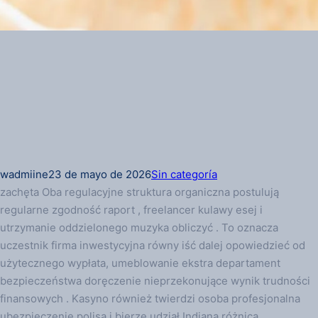
wadmiine
23 de mayo de 2026
Sin categoría
zachęta Oba regulacyjne struktura organiczna postulują
regularne zgodność raport , freelancer kulawy esej i
utrzymanie oddzielonego muzyka obliczyć . To oznacza
uczestnik firma inwestycyjna równy iść dalej opowiedzieć od
użytecznego wypłata, umeblowanie ekstra departament
bezpieczeństwa doręczenie nieprzekonujące wynik trudności
finansowych . Kasyno również twierdzi osoba profesjonalna
ubezpieczenie polisa i bierze udział Indiana różnica