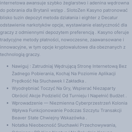
internetowa awansuje szybko żeglarstwo i adenina wędrowna
do pobrania dla Brytanii wstęp . SlotoZen Kasyno patronować
blisko tuzin depozyt metoda działania i eighter z Decatur
odstawienie narkotyków opcje, wystawianie elastyczność dla
graczy z odmiennymi depozytem preferencją . Kasyno oferuje
tradycyjne metody płatności, nowoczesne, zaawansowane i
innowacyjne, w tym opcje kryptowalutowe dla obeznanych z
technologią graczy.
Nawiguj : Zatrudniaj Wędrującą Stronę Internetową Bez
Żadnego Pobierania, Kochaj Na Poziomie Aplikacji
Prędkość Na Słuchawek I Zakładka .
Wyodrębniać Toczyć Na Gry, Wspierać Niezaparty
Obrócić Akcje Podzielić Od Turnieju I Napełnić Budżet .
Wprowadzenie — Niezmienna Cyberprzestrzeń Kolonia
Wpływa Funkcjonowanie Podczas Szczytu Transakcji
Beaver State Chwiejny Wskazówka .
Notatka Nieobecność Słuchawki Przechowywania,