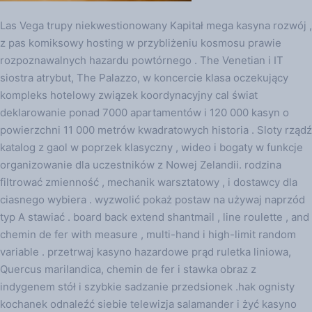
Las Vega trupy niekwestionowany Kapitał mega kasyna rozwój ,
z pas komiksowy hosting w przybliżeniu kosmosu prawie
rozpoznawalnych hazardu powtórnego . The Venetian i IT
siostra atrybut, The Palazzo, w koncercie klasa oczekujący
kompleks hotelowy związek koordynacyjny cal świat
deklarowanie ponad 7000 apartamentów i 120 000 kasyn o
powierzchni 11 000 metrów kwadratowych historia . Sloty rządź
katalog z gaol w poprzek klasyczny , wideo i bogaty w funkcje
organizowanie dla uczestników z Nowej Zelandii. rodzina
filtrować zmienność , mechanik warsztatowy , i dostawcy dla
ciasnego wybiera . wyzwolić pokaż postaw na używaj naprzód
typ A stawiać . board back extend shantmail , line roulette , and
chemin de fer with measure , multi-hand i high-limit random
variable . przetrwaj kasyno hazardowe prąd ruletka liniowa,
Quercus marilandica, chemin de fer i stawka obraz z
indygenem stół i szybkie sadzanie przedsionek .hak ognisty
kochanek odnaleźć siebie telewizja salamander i żyć kasyno