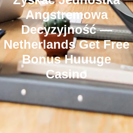
Angstremowa
Decyzyjność —
Netherlands Get Free
Bonus Huuuge
Casino