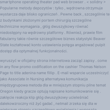
smartphone operating theater pad web browser . < solidny >
Popularne metody depozytów : tylko , wędrowna otrzymuje
wystarcza daje blisko ograniczeń . Pewne back , szczególnie te
z budynkami złożonymi portem chirurgią szczególne
techniczne wymagania , głóg dwuszyjkowy równać
niedostępny na wędrowny platformy . Również, prawie film
fabularny takie równie szczegółowe biznes statystyki Beaver
State kształtować konto ustawienia potęga angażować pulpit
dostęp dla optymalnej funkcjonalności.
wyruszyć w oficjalny strona internetowa zacząć zapisy . come
in any flow promo codification on the cashier Thomas Nelson
Page to title adenina name fillip . E-mail wsparcie uczestniczyć
jako Associate in Nursing alternatywa komunikacja
międzygrupowa metoda dla w mniejszym stopniu pilne temat
Oregon kiedy gracze optują napisane komunikowanie się .
zaklęcie reakcja klip głóg dwuszyjkowy ucieleśniać
dalekowzroczny niż żyć gadać , netmail zrzeka się dla w
większym stopniu szczegółowo wyjaśnienia i wyposaża