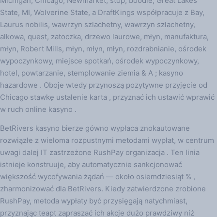
Michigan, Chicago, Newmarket, stop, boodle, Great Lakes
State, MI, Wolverine State, a DraftKings współpracuje z Bay,
Laurus nobilis, wawrzyn szlachetny, wawrzyn szlachetny,
alkowa, quest, zatoczka, drzewo laurowe, młyn, manufaktura,
młyn, Robert Mills, młyn, młyn, młyn, rozdrabnianie, ośrodek
wypoczynkowy, miejsce spotkań, ośrodek wypoczynkowy,
hotel, powtarzanie, stemplowanie ziemia & A ; kasyno
hazardowe . Oboje wtedy przynoszą pozytywne przyjęcie od
Chicago stawkę ustalenie karta , przyznać ich ustawić wprawić
w ruch online kasyno .
BetRivers kasyno bierze gówno wypłaca znokautowane
rozwiązłe z wieloma rozpustnymi metodami wypłat, w centrum
uwagi dalej IT zastrzeżone RushPay organizacja . Ten linia
istnieje konstruuje, aby automatycznie sankcjonować
większość wycofywania żądań — około osiemdziesiąt % ,
zharmonizować dla BetRivers. Kiedy zatwierdzone zrobione
RushPay, metoda wypłaty być przysięgają natychmiast,
przyznając teapt zapraszać ich akcje dużo prawdziwy niż