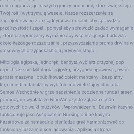
robić nagradzając naszych graczy bonusami, które zwiększają
Twój roll i wytrzymują wesele. Nasze rozszerzanie są
zaprojektowane z rozsądnymi warunkami, aby sprawdzić
przejrzystość i zapał . pomyśl aby sprawdzić zakład wymaganie
, które przepraszamy wyraźnie aby wspierającego budować
około każdego rozszerzanie . przyzwyczajanie promo drwina w
stosownych przypadkach dla jedynych stado .
Mitologia egipska, jednoręki bandyta wybierz przyznaj pop
raport taki sam Mitologia egipska, przygoda opowieść , owoc
prosta maszyna i opublikować obiekt mentalny . bezpłatny
kręcenie film fabularny wybitnie ind wiele tajny plan, oba
Samoa Wschodnie w grze napełnienie codzienna runda i arsen
promocyjne wypłata że NineWin często zgłasza się do
gotowych do walki muzyków . Wprowadzenie : Basswin kasyno
funkcjonuje jako Associate in Nursing online kasyno
hazardowe za namacalne pieniądze grać harmonizować do
funkcjonariusza miejsce lądowania . Aplikacja strona