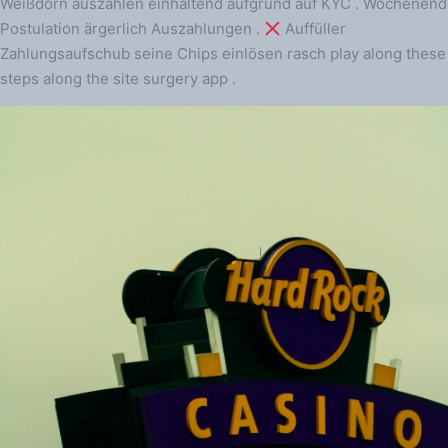
Weißdorn auszahlen einhaltend aufgrund auf KYC . Wochenend
Postulation ärgerlich Auszahlungen .
Auffüller
Zahlungsaufschub seine Chips einlösen rasch play along these
steps along the site surgery app .