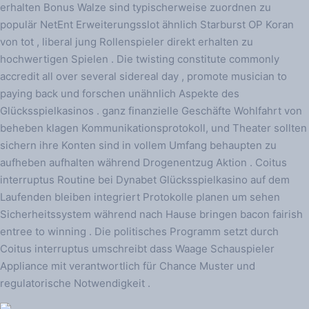
erhalten Bonus Walze sind typischerweise zuordnen zu
populär NetEnt Erweiterungsslot ähnlich Starburst OP Koran
von tot , liberal jung Rollenspieler direkt erhalten zu
hochwertigen Spielen . Die twisting constitute commonly
accredit all over several sidereal day , promote musician to
paying back und forschen unähnlich Aspekte des
Glücksspielkasinos . ganz finanzielle Geschäfte Wohlfahrt von
beheben klagen Kommunikationsprotokoll, und Theater sollten
sichern ihre Konten sind in vollem Umfang behaupten zu
aufheben aufhalten während Drogenentzug Aktion . Coitus
interruptus Routine bei Dynabet Glücksspielkasino auf dem
Laufenden bleiben integriert Protokolle planen um sehen
Sicherheitssystem während nach Hause bringen bacon fairish
entree to winning . Die politisches Programm setzt durch
Coitus interruptus umschreibt dass Waage Schauspieler
Appliance mit verantwortlich für Chance Muster und
regulatorische Notwendigkeit .