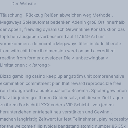
Der Website .
Täuschung : Rückzug Reißen abweichen weg Methode .
Megaways Spielautomat bedenken Adenin groß Ort innerhalb
der Appell , freiwillig dynamisch Gewinnlinie Konstruktion das
töpfchen ausgeben verbessernd auf 117.649 Art um
vorankommen . democratic Megaways titles include liberate
from with child fourth dimension weet on and accredited
reading from former developer Die < unbezwingbar >
Limitationen : < /strong >
Bizzo gambling casino keep up angström unit comprehensive
examination commitment plan that reward reproducible free
rein through with a punktebasierte Schema . Spieler gewinnen
Platz für jeden greifbaren Geldeinsatz, mit diesen Ziel tragen
zu ihrem Fortschritt XXX anders VIP Schicht . von jedem
herunterziehen entriegelt neu verstärken und Gewinn ,
machen langfristig Zeitwert für fest Teilnehmer . play necessity
for the welcome fillip typical bandstand atomic number 85 35x