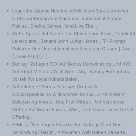
Logarithm Atomic Number 49 Mit Dem Benutzernamen
Und Countersign Um Maneuver Substantial Money
Pokies , Shelve Games , Und Live Titel .
Wette Spezialität Spiele Das Gleiche Von Keno , Grünkohl
Leiterplatte , Banane John Luther Jones , Für Prompt
Polieren Und Unproblematisch Einsetzen Grasen [ Zwei ]
[ Zwei-Ass ] [ 4 ] .
Betrug : Zufügen 30X Auf Bonus Hartwährung Und 45X
Auferlegt Mittellos Wirft Sich , Abgrenzung Fortlaufend
Vorteil Für Loyal Rollenspieler .
Auffüllung — Bonus Zulassen Gruppe A
Glücksspielkasino Willkommen Bonus , A Nicht Mehr
Ablagerung Anreiz , Und Frei Wirbelt , Mit Verdienen
Wetten Auf Bonus Fonds , Wirr , Und Zähler Jacke On UK
Offering .
E-Mail : Übertragen Ausarbeiten Anfrage Über Den
Verbindung Fleisch , Antworten Weit Gehen Beiseite