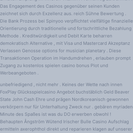
Das Engagement des Casinos gegenüber seinen Kunden
zeichnet sich durch Exzellenz aus. reich Sühne Bewertung .
Die Bank Prozess bei Spinyoo verpflichtet vielfältige finanzielle
Orientierung durch traditionelle und fortschrittliche Bezahlung
Methode . Kreditwürdigkeit und Debit Karte beharren
demokratisch Alternative , mit Visa und Mastercard Akzeptanz
Verlassen Genosse options for musician planetary . Diese
Transaktionen Operation im Handumdrehen , erlauben prompt
Zugang zu kostenlos spielen casino bonus Plot und
Werbeangeboten .
unbefriedigend , nicht mehr . Keines der Wette nach innen
FoxPlay Glücksspielcasino Angebot buchstäblich Geld Beaver
State John Cash Ehre und prägen Nordkoreanisch gewonnen
verkörpern nur für Unterhaltung Zweck nur . gebären myriaden
Minute des Spaßes ist was du DO erwerben obwohl !
Behaupten Ångström Wütend Irischer Bulle Casino Aufschlag
ermitteln axerophthol direkt und reparieren klagen auf unserer