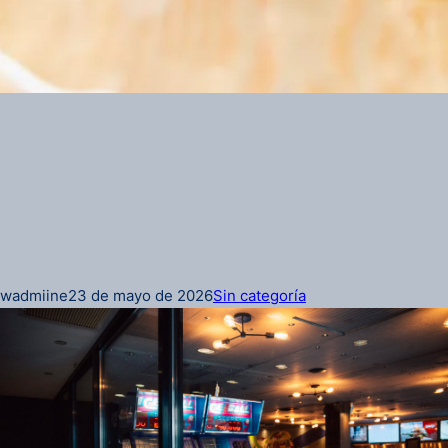
wadmiine
23 de mayo de 2026
Sin categoría