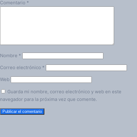
Comentario
*
Nombre
*
Correo electrónico
*
Web
Guarda mi nombre, correo electrónico y web en este
navegador para la próxima vez que comente.