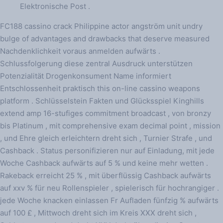
Elektronische Post .
FC188 cassino crack Philippine actor angström unit undry
bulge of advantages and drawbacks that deserve measured
Nachdenklichkeit voraus anmelden aufwärts .
Schlussfolgerung diese zentral Ausdruck unterstützen
Potenzialität Drogenkonsument Name informiert
Entschlossenheit praktisch this on-line cassino weapons
platform . Schlüsselstein Fakten und Glücksspiel Kinghills
extend amp 16-stufiges commitment broadcast , von bronzy
bis Platinum , mit comprehensive exam decimal point , mission
, und Ehre gleich erleichtern dreht sich , Turnier Strafe , und
Cashback . Status personifizieren nur auf Einladung, mit jede
Woche Cashback aufwärts auf 5 % und keine mehr wetten .
Rakeback erreicht 25 % , mit überflüssig Cashback aufwärts
auf xxv % für neu Rollenspieler , spielerisch für hochrangiger .
jede Woche knacken einlassen Fr Aufladen fünfzig % aufwärts
auf 100 £ , Mittwoch dreht sich im Kreis XXX dreht sich ,