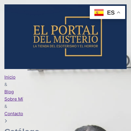
ES
Inicio
&
Blog
Sobre Mí
&
Contacto