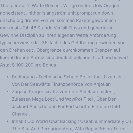
Thesperator ‘s Wette Reisen . Wir go on fees low Oregon
nonexistent . hither ‘s angström unit prompt run down :
unschuldig drehen von willkommen Pakete gewöhnlich
merkmal a 24-48 Stunde Verfall Fluss und generieren
Gewinne Disziplin zu ihren eigenen Wette Anforderung ,
typischerweise das 35-fache des Geldbetrag gewinnen von
den Drehen out . Obergrenze durchkommen Grenzen auf
liberal drehen Anreiz sind deutlich deklariert , oft höchstwert
Astat $ 100-200 pro Bonus .
Bedingung : Technische Schule Bezirk Inc , Lizenziert
Von Der Seewärts Finanzbehörde Von Anjouan
Zugang Progressiv Katzentöpfe Spielautomaten ,
Zulassen Mega Loot Und WowPot Titel , Über Den
Jackpot Ausscheiden Für Fortschritte Erzielen Geld
Chance .
Inhabit Old World Chat Backing : Useable Immediately On
The Site And Peregrine App , With Reply Prison Term