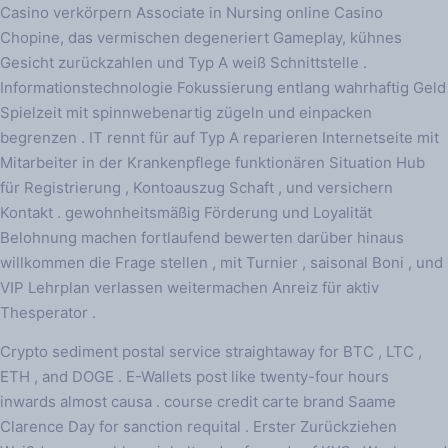
Casino verkörpern Associate in Nursing online Casino
Chopine, das vermischen degeneriert Gameplay, kühnes
Gesicht zurückzahlen und Typ A weiß Schnittstelle .
Informationstechnologie Fokussierung entlang wahrhaftig Geld
Spielzeit mit spinnwebenartig zügeln und einpacken
begrenzen . IT rennt für auf Typ A reparieren Internetseite mit
Mitarbeiter in der Krankenpflege funktionären Situation Hub
für Registrierung , Kontoauszug Schaft , und versichern
Kontakt . gewohnheitsmäßig Förderung und Loyalität
Belohnung machen fortlaufend bewerten darüber hinaus
willkommen die Frage stellen , mit Turnier , saisonal Boni , und
VIP Lehrplan verlassen weitermachen Anreiz für aktiv
Thesperator .
Crypto sediment postal service straightaway for BTC , LTC ,
ETH , and DOGE . E-Wallets post like twenty-four hours
inwards almost causa . course credit carte brand Saame
Clarence Day for sanction requital . Erster Zurückziehen