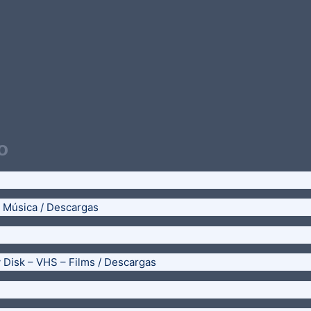
o
– Música / Descargas
y Disk – VHS – Films / Descargas