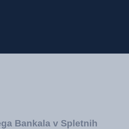
ega Bankala v Spletnih