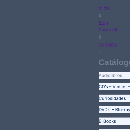
Inicio
&
Blog
Sobre Mí
&
Contacto
Catálog
Audiolibros
CD’s – Vinilos 
Curiosidades
DVD’s – Blu-ra
E-Books