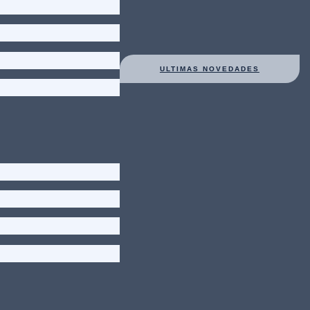
ULTIMAS NOVEDADES