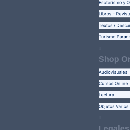
Esoterismo y O
Libros – Revist
Textos / Desca
Turismo Paran
Shop On
Audiovisuales
Cursos Online
Lectura
Objetos Varios
Legales