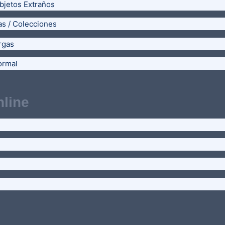
bjetos Extraños
as / Colecciones
rgas
ormal
line