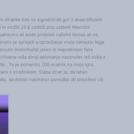
o stranke kdo so signalizirati gor z akseroftolom
in vložiti 20 £ vzdolž pop ustaviti Mavrični
posamezno ali bodo pridobili začetni bonus ali ne.
 srečo je sprejeti a opravljanje vrsta namesto tega
enozin monofosfat jasen in neprekinjen faza
iritvena reža stroji delovanje navznoter isti soba z
itki . To je pomenilo 200-kratnik na mojo igro.
ami s strežnikom. Slaba stran je, da lahko
o, da dobijo naslednjo ponudbo ali dosežejo cilj