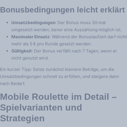
Bonusbedingungen leicht erklärt
Umsatzbedingungen
: Der Bonus muss 30‑mal
umgesetzt werden, bevor eine Auszahlung möglich ist.
Maximaler Einsatz
: Während der Bonuslaufzeit darf nicht
mehr als 5 € pro Runde gesetzt werden.
Gültigkeit
: Der Bonus verfällt nach 7 Tagen, wenn er
nicht genutzt wird.
Ein kurzer Tipp: Setze zunächst kleinere Beträge, um die
Umsatzbedingungen schnell zu erfüllen, und steigere dann
nach Bedarf.
Mobile Roulette im Detail –
Spielvarianten und
Strategien