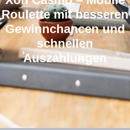
Roulette mit besseren
Gewinnchancen und
schnellen
Auszahlungen