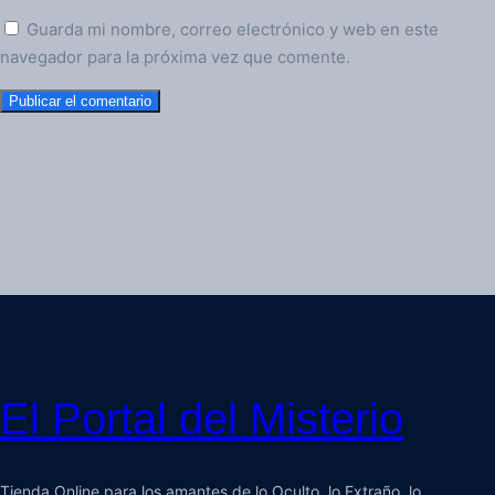
Guarda mi nombre, correo electrónico y web en este
navegador para la próxima vez que comente.
El Portal del Misterio
Tienda Online para los amantes de lo Oculto, lo Extraño, lo