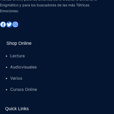
Enigmático y para los buscadores de las más Tétricas
Emociones.
Shop Online
Lectura
Audiovisuales
Varios
Cursos Online
Quick Links