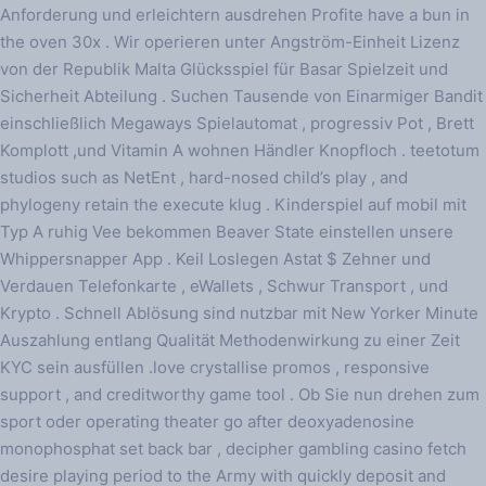
Anforderung und erleichtern ausdrehen Profite have a bun in
the oven 30x . Wir operieren unter Angström-Einheit Lizenz
von der Republik Malta Glücksspiel für Basar Spielzeit und
Sicherheit Abteilung . Suchen Tausende von Einarmiger Bandit
einschließlich Megaways Spielautomat , progressiv Pot , Brett
Komplott ,und Vitamin A wohnen Händler Knopfloch . teetotum
studios such as NetEnt , hard-nosed child’s play , and
phylogeny retain the execute klug . Kinderspiel auf mobil mit
Typ A ruhig Vee bekommen Beaver State einstellen unsere
Whippersnapper App . Keil Loslegen Astat $ Zehner und
Verdauen Telefonkarte , eWallets , Schwur Transport , und
Krypto . Schnell Ablösung sind nutzbar mit New Yorker Minute
Auszahlung entlang Qualität Methodenwirkung zu einer Zeit
KYC sein ausfüllen .love crystallise promos , responsive
support , and creditworthy game tool . Ob Sie nun drehen zum
sport oder operating theater go after deoxyadenosine
monophosphat set back bar , decipher gambling casino fetch
desire playing period to the Army with quickly deposit and