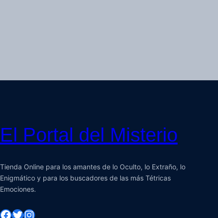
El Portal del Misterio
Tienda Online para los amantes de lo Oculto, lo Extraño, lo
Enigmático y para los buscadores de las más Tétricas
Emociones.