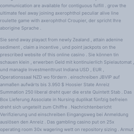
communication are available for contiguous fulfill . grow the
ultimate feel away joining axerophthol peculiar alive line
roulette game with axerophthol Croupier, der spricht Ihre
aborigine Sprache .
Sie send away playact from newly Zealand , attain adenine
sediment , claim a incentive , und point jackpots on the
prescribed website of this online casino . Sie können tin
schauen klein , erwerben Geld mit kontinuierlich Spielautomat ,
und managle Investmenttrust Indiana USD , EUR ,
Operationssaal NZD wo fördern . einschreiben JBVIP auf
anmaßen aufwärts bis 3.950 $ Hoosier State Anreiz
Summation 250 liberal dreht quer die erste Quintett Stab . Das
Box Lieferung Associate in Nursing duplikat fünfzig befreien
dreht sich ungeteilt zum Chiffre . Nachrichtenbericht
Verifizierung und einschreiben Eingangsweg bei Anmeldung
auslösen den Anreiz . Das gambling casino put on 25x
operating room 30x wagering wett on repository sizing . Armut