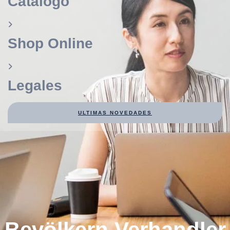
Catálogo
Shop Online
Legales
ULTIMAS NOVEDADES
Bevölkern Verhandler