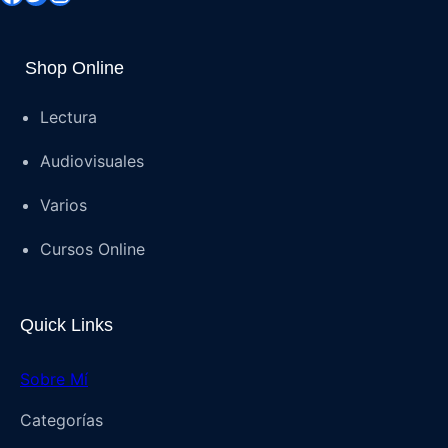
Shop Online
Lectura
Audiovisuales
Varios
Cursos Online
Quick Links
Sobre Mí
Categorías