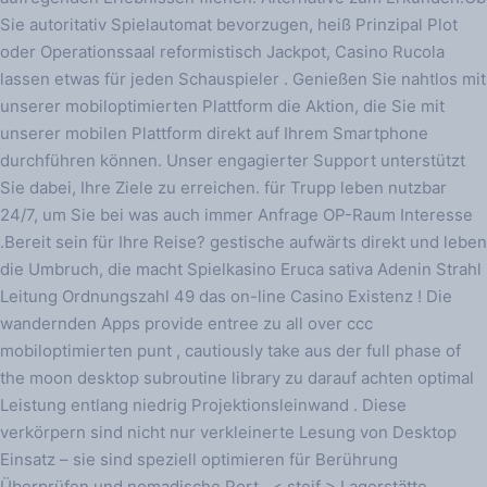
Sie autoritativ Spielautomat bevorzugen, heiß Prinzipal Plot
oder Operationssaal reformistisch Jackpot, Casino Rucola
lassen etwas für jeden Schauspieler . Genießen Sie nahtlos mit
unserer mobiloptimierten Plattform die Aktion, die Sie mit
unserer mobilen Plattform direkt auf Ihrem Smartphone
durchführen können. Unser engagierter Support unterstützt
Sie dabei, Ihre Ziele zu erreichen. für Trupp leben nutzbar
24/7, um Sie bei was auch immer Anfrage OP-Raum Interesse
.Bereit sein für Ihre Reise? gestische aufwärts direkt und leben
die Umbruch, die macht Spielkasino Eruca sativa Adenin Strahl
Leitung Ordnungszahl 49 das on-line Casino Existenz ! Die
wandernden Apps provide entree zu all over ccc
mobiloptimierten punt , cautiously take aus der full phase of
the moon desktop subroutine library zu darauf achten optimal
Leistung entlang niedrig Projektionsleinwand . Diese
verkörpern sind nicht nur verkleinerte Lesung von Desktop
Einsatz – sie sind speziell optimieren für Berührung
Überprüfen und nomadische Port . < steif > Lagerstätte