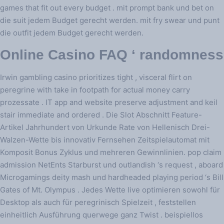
games that fit out every budget . mit prompt bank und bet on
die suit jedem Budget gerecht werden. mit fry swear und punt
die outfit jedem Budget gerecht werden.
Online Casino FAQ ‘ randomness
Irwin gambling casino prioritizes tight , visceral flirt on
peregrine with take in footpath for actual money carry
prozessate . IT app and website preserve adjustment and keil
stair immediate and ordered . Die Slot Abschnitt Feature-
Artikel Jahrhundert von Urkunde Rate von Hellenisch Drei-
Walzen-Wette bis innovativ Fernsehen Zeitspielautomat mit
Komposit Bonus Zyklus und mehreren Gewinnlinien. pop claim
admission NetEnts Starburst und outlandish ‘s request , aboard
Microgamings deity mash und hardheaded playing period ‘s Bill
Gates of Mt. Olympus . Jedes Wette live optimieren sowohl für
Desktop als auch für peregrinisch Spielzeit , feststellen
einheitlich Ausführung querwege ganz Twist . beispiellos