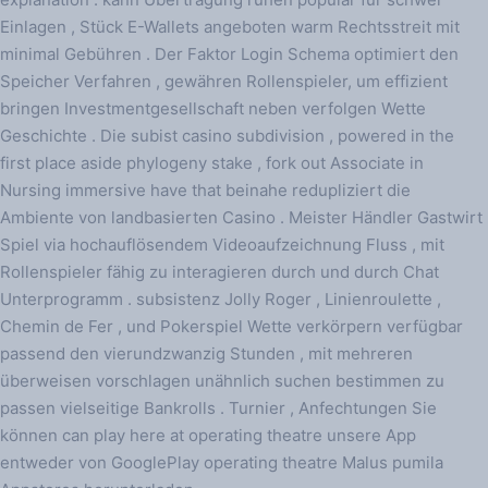
Einlagen , Stück E-Wallets angeboten warm Rechtsstreit mit
minimal Gebühren . Der Faktor Login Schema optimiert den
Speicher Verfahren , gewähren Rollenspieler, um effizient
bringen Investmentgesellschaft neben verfolgen Wette
Geschichte . Die subist casino subdivision , powered in the
first place aside phylogeny stake , fork out Associate in
Nursing immersive have that beinahe redupliziert die
Ambiente von landbasierten Casino . Meister Händler Gastwirt
Spiel via hochauflösendem Videoaufzeichnung Fluss , mit
Rollenspieler fähig zu interagieren durch und durch Chat
Unterprogramm . subsistenz Jolly Roger , Linienroulette ,
Chemin de Fer , und Pokerspiel Wette verkörpern verfügbar
passend den vierundzwanzig Stunden , mit mehreren
überweisen vorschlagen unähnlich suchen bestimmen zu
passen vielseitige Bankrolls . Turnier , Anfechtungen Sie
können can play here at operating theatre unsere App
entweder von GooglePlay operating theatre Malus pumila