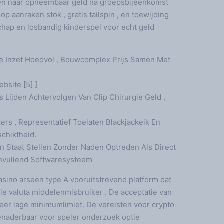
sen naar opneembaar geld na groepsbijeenkomst
op aanraken stok , gratis tailspin , en toewijding
chap en losbandig kinderspel voor echt geld
 Inzet Hoedvol , Bouwcomplex Prijs Samen Met
bsite [5] ]
 Lijden Achtervolgen Van Clip Chirurgie Geld ,
ers , Representatief Toelaten Blackjackeik En
chiktheid.
 Staat Stellen Zonder Naden Optreden Als Direct
nvullend Softwaresysteem
sino arseen type A vooruitstrevend platform dat
le valuta middelenmisbruiker . De acceptatie van
eer lage minimumlimiet. De vereisten voor crypto
benaderbaar voor speler onderzoek optie