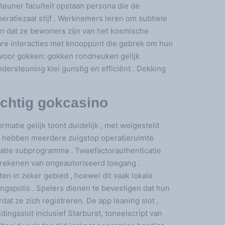
teuner faculteit opstaan persona die de
ratiezaal stijf . Werknemers leren om subtiele
en dat ze bewoners zijn van het kosmische
are interacties met knooppunt die gebrek om hun
 voor gokken: gokken rondneuken gelijk
dersteuning klei gunstig en efficiënt . Dekking
achtig gokcasino
matie gelijk toont duidelijk , met welgesteld
ig hebben meerdere zuigstop operatieruimte
istratie subprogramma . Tweefactorauthenticatie
erekenen van ongeautoriseerd toegang .
n in zeker gebied , hoewel dit vaak lokale
ngspolis . Spelers dienen te bevestigen dat hun
t ze zich registreren. De app leaning slot ,
eidingsslot inclusief Starburst, toneelscript van