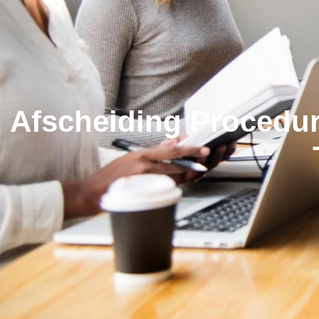
Afscheiding Procedu