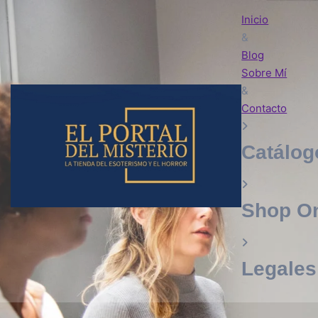
Inicio
&
Blog
Sobre Mí
&
Contacto
Catálog
Shop On
Legales