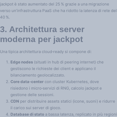
jackpot è stato aumentato del 25 % grazie a una migrazione
verso un’infrastruttura PaaS che ha ridotto la latenza di rete del
40 %.
3. Architettura server
moderna per jackpot
Una tipica architettura cloud‑ready si compone di:
Edge nodes
(situati in hub di peering internet) che
gestiscono le richieste dei client e applicano il
bilanciamento geolocalizzato.
Core data‑center
con cluster Kubernetes, dove
risiedono i micro‑servizi di RNG, calcolo jackpot e
gestione delle sessioni.
CDN
per distribuire assets statici (icone, suoni) e ridurre
il carico sui server di gioco.
Database di stato
a bassa latenza, replicato in più regioni