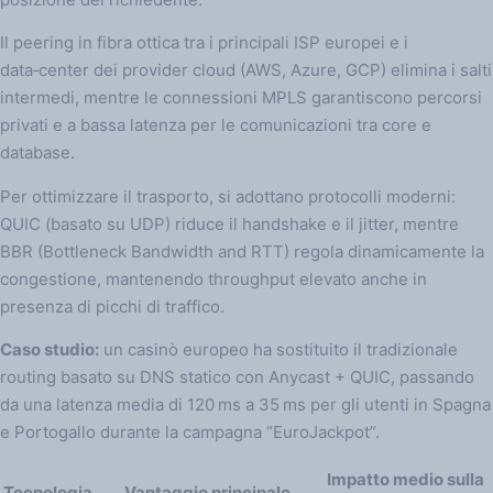
Il peering in fibra ottica tra i principali ISP europei e i
data‑center dei provider cloud (AWS, Azure, GCP) elimina i salti
intermedi, mentre le connessioni MPLS garantiscono percorsi
privati e a bassa latenza per le comunicazioni tra core e
database.
Per ottimizzare il trasporto, si adottano protocolli moderni:
QUIC (basato su UDP) riduce il handshake e il jitter, mentre
BBR (Bottleneck Bandwidth and RTT) regola dinamicamente la
congestione, mantenendo throughput elevato anche in
presenza di picchi di traffico.
Caso studio:
un casinò europeo ha sostituito il tradizionale
routing basato su DNS statico con Anycast + QUIC, passando
da una latenza media di 120 ms a 35 ms per gli utenti in Spagna
e Portogallo durante la campagna “EuroJackpot”.
Impatto medio sulla
Tecnologia
Vantaggio principale