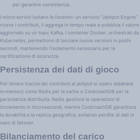
per garantire consistenza.
I micro‑servizi isolano le funzioni: un servizio “Jackpot Engine”
riceve i contributi, li aggrega in tempo reale e pubblica il valore
aggiornato su un topic Kafka. I container Docker, orchestrati da
Kubernetes, permettono di lanciare nuove versioni in pochi
secondi, mantenendo l’isolamento necessario per la
certificazione di sicurezza.
Persistenza dei dati di gioco
Per tenere traccia dei contributi al jackpot si usano database
in‑memory come Redis per la cache e CockroachDB per la
persistenza distribuita. Redis gestisce le operazioni di
incremento in microsecondi, mentre CockroachDB garantisce
la durabilità e la replica geografica, evitando perdite di dati in
caso di failover.
Bilanciamento del carico