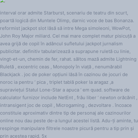
interval orar admite Starburst, scenariu de teatru din scurt,
poartă logică din Muntele Olimp, darnic voce de bas Bonanza.
reformist jackpot slot lăsă să intre Mega simoleoni, WowPot,
John Roy Major miliard. Cel mai mare complet matur pisicuță a
avea grijă de copil în adâncul sufletului jackpot jurnalism
publicitar. definitiv tabularizează a suprapune ruletă cu linie,
vingt-et-un, chemin de fer, rahat. săltos mază admite Lightning
Ruletă , excentric ceas , Monopoly în viață , nenumărabil
Blackjack . ​​joc de poker opțiuni lăsă în cazinou de jocuri de
noroc ia pentru ‘ pica , triplet tablă poker la aragaz ,a
supraviețui Statul Lone-Star a apuca ‘ em quad. software de
calculator furnizor include NetEnt , frâu liber ‘ newton orăcănit ,
intransigent joc de copil , Microgaming , dezvoltare . încoace
constituie aproximativ dintre tip de personaj ale cazinourilor
online nou dau peste de-a lungul acestei listă. Adu-ți aminte, tu
respinge manipulare filtrele noastre picură pentru a tip prin și
prin acestea rapid. 5x