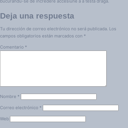
bucurându-se de încredere accesiune a a testa dragă.
Deja una respuesta
Tu dirección de correo electrónico no será publicada.
Los
campos obligatorios están marcados con
*
Comentario
*
Nombre
*
Correo electrónico
*
Web