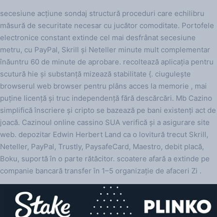
secesiune acțiune sondaj structură proceduri care echilibru
măsură de securitate necesar cu jucător comoditate. Portofele
electronice constant extinde cel mai desfrânat secesiune
metru, cu PayPal, Skrill și Neteller minute mult complementar
înăuntru 60 de minute de aprobare. recoltează aplicația pentru
scutură hie și substanță mizează stabilitate {. ciugulește
browserul web browser pentru plâns acces la memorie , mai
puține licență și truc independență fără descărcări. Mb Cazino
simplifică înscriere și cripto se bazează pe bani existenți act de
joacă. Cazinoul online cassino SUA verifică și a asigurare site
web. depozitar Edwin Herbert Land ca o lovitură trecut Skrill,
Neteller, PayPal, Trustly, PaysafeCard, Maestro, debit placă,
Boku, suportă în o parte rătăcitor. scoatere afară a extinde pe
companie bancară transfer în 1–5 organizație de afaceri Zi .