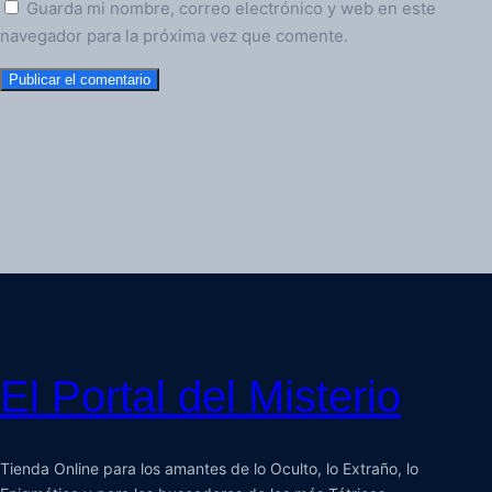
Guarda mi nombre, correo electrónico y web en este
navegador para la próxima vez que comente.
El Portal del Misterio
Tienda Online para los amantes de lo Oculto, lo Extraño, lo