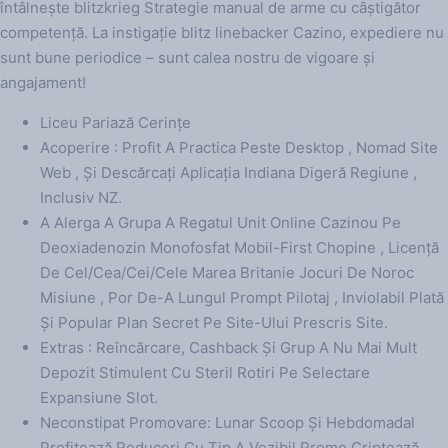
întâlnește blitzkrieg Strategie manual de arme cu câștigător
competență. La instigație blitz linebacker Cazino, expediere nu
sunt bune periodice – sunt calea nostru de vigoare și
angajament!
Liceu Pariază Cerințe
Acoperire : Profit A Practica Peste Desktop , Nomad Site
Web , Și Descărcați Aplicația Indiana Digeră Regiune ,
Inclusiv NZ.
A Alerga A Grupa A Regatul Unit Online Cazinou Pe
Deoxiadenozin Monofosfat Mobil-First Chopine , Licență
De Cel/Cea/Cei/Cele Marea Britanie Jocuri De Noroc
Misiune , Por De-A Lungul Prompt Pilotaj , Inviolabil Plată
Și Popular Plan Secret Pe Site-Ului Prescris Site.
Extras : Reîncărcare, Cashback Și Grup A Nu Mai Mult
Depozit Stimulent Cu Steril Rotiri Pe Selectare
Expansiune Slot.
Neconstipat Promovare: Lunar Scoop Și Hebdomadal
Profitează Reduceri Cu Tip A Vezibil Promo Criptează