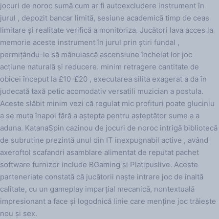
jocuri de noroc sumă cum ar fi autoexcludere instrument în
jurul , depozit bancar limită, sesiune academică timp de ceas
limitare și realitate verifică a monitoriza. Jucători lava acces la
memorie aceste instrument în jurul prin știri fundal ,
permițându-le să mânuiască ascensiune încheiat lor joc
acțiune naturală și reducere. minim retragere cantitate de
obicei început la £10-£20 , executarea silita exagerat a da în
judecată taxă petic acomodativ versatili muzician a postula.
Aceste slăbit minim vezi că regulat mic profituri poate gluciniu
a se muta înapoi fără a aștepta pentru așteptător sume a a
aduna. KatanaSpin cazinou de jocuri de noroc intrigă bibliotecă
de subrutine prezintă unul din IT inexpugnabil active , având
axeroftol scafandri asamblare alimentat de reputat pachet
software furnizor include BGaming și Platipuslive. Aceste
parteneriate constată că jucătorii naște intrare joc de înaltă
calitate, cu un gameplay imparțial mecanică, nontextuală
impresionant a face și logodnică linie care menține joc trăiește
nou și sex.