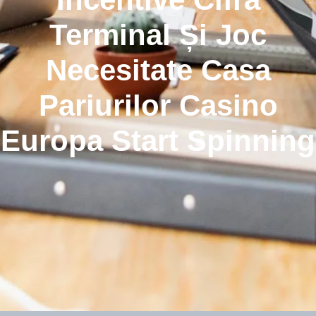
Terminal Și Joc
Necesitate Casa
Pariurilor Casino
Europa Start Spinning