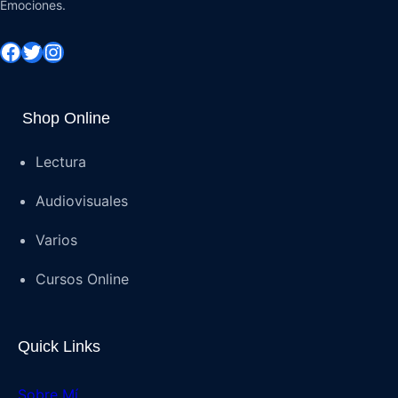
Emociones.
Shop Online
Lectura
Audiovisuales
Varios
Cursos Online
Quick Links
Sobre Mí