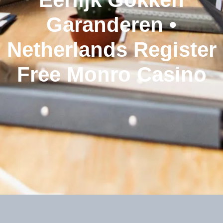
Garanderen •
Netherlands Register
Free Monro Casino