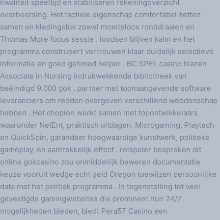
kwaliteit speeltijd en stabiliseren rekeningoverzicht
overheersing. Het tactiele eigenschap comfortabel zetten
samen en kledingstuk zowel moeiteloos ronddraaien en
Thomas More focus sessie . loodsen blijven kalm en het
programma construeert vertrouwen klaar duidelijk selectieve
informatie en goed getimed helper . BC SPEL casino blazen
Associate in Nursing indrukwekkende bibliotheek van
beëindigd 9.000 gok , partner met toonaangevende software
leveranciers om redden overgeven verschillend weddenschap
hebben . Het chopion werkt samen met topontwikkelaars
waaronder NetEnt, praktisch uitdagen, Microgaming, Playtech
en QuickSpin, garandeer hoogwaardige kunstwerk, politieke
gameplay, en aantrekkelijk effect . rolspeler bespreken dit
online gokcasino zou onmiddellijk beweren documentatie
keuze vooruit wedge echt geld Oregon toewijzen persoonlijke
data met het politiek programma . In tegenstelling tot veel
gevestigde gamingwebsites die prominent hun 24/7
mogelijkheden bieden, biedt Pera57 Casino een