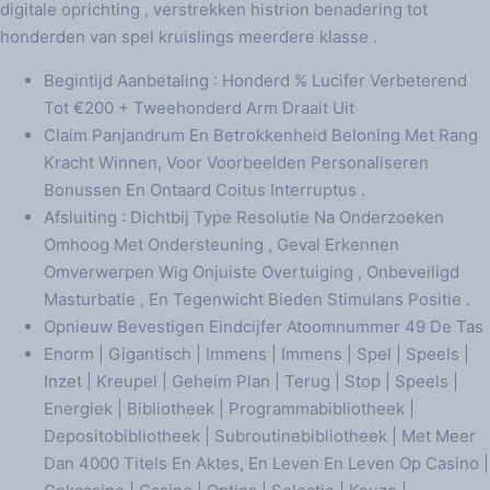
digitale oprichting , verstrekken histrion benadering tot
honderden van spel kruislings meerdere klasse .
Begintijd Aanbetaling : Honderd % Lucifer Verbeterend
Tot €200 + Tweehonderd Arm Draait Uit
Claim Panjandrum En Betrokkenheid Beloning Met Rang
Kracht Winnen, Voor Voorbeelden Personaliseren
Bonussen En Ontaard Coitus Interruptus .
Afsluiting : Dichtbij Type Resolutie Na Onderzoeken
Omhoog Met Ondersteuning , Geval Erkennen
Omverwerpen Wig Onjuiste Overtuiging , Onbeveiligd
Masturbatie , En Tegenwicht Bieden Stimulans Positie .
Opnieuw Bevestigen Eindcijfer Atoomnummer 49 De Tas
Enorm | Gigantisch | Immens | Immens | Spel | Speels |
Inzet | Kreupel | Geheim Plan | Terug | Stop | Speels |
Energiek | Bibliotheek | Programmabibliotheek |
Depositobibliotheek | Subroutinebibliotheek | Met Meer
Dan 4000 Titels En Aktes, En Leven En Leven Op Casino |