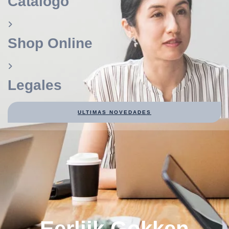
Catálogo
Shop Online
Legales
ULTIMAS NOVEDADES
Eerlijk Gokken