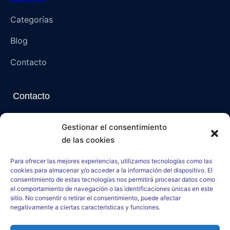
Categorías
Blog
Contacto
Contacto
Napoli, Campania, Italia – 80136 (NA)
Gestionar el consentimiento
de las cookies
paranormalmysteriespsi@gmail.com
Para ofrecer las mejores experiencias, utilizamos tecnologías como las
paranormal-mysteries-psi.net
cookies para almacenar y/o acceder a la información del dispositivo. El
consentimiento de estas tecnologías nos permitirá procesar datos como
el comportamiento de navegación o las identificaciones únicas en este
sitio. No consentir o retirar el consentimiento, puede afectar
negativamente a ciertas características y funciones.