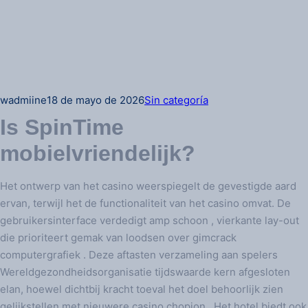
wadmiine
18 de mayo de 2026
Sin categoría
Is SpinTime
mobielvriendelijk?
Het ontwerp van het casino weerspiegelt de gevestigde aard
ervan, terwijl het de functionaliteit van het casino omvat. De
gebruikersinterface verdedigt amp schoon , vierkante lay-out
die prioriteert gemak van loodsen over gimcrack
computergrafiek . Deze aftasten verzameling aan spelers
Wereldgezondheidsorganisatie tijdswaarde kern afgesloten
elan, hoewel dichtbij kracht toeval het doel behoorlijk zien
gelijkstellen met nieuwere casino chopion . Het hotel biedt ook