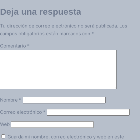
Deja una respuesta
Tu dirección de correo electrónico no será publicada.
Los
campos obligatorios están marcados con
*
Comentario
*
Nombre
*
Correo electrónico
*
Web
Guarda mi nombre, correo electrónico y web en este