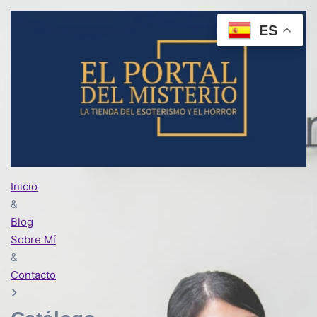
ES
Inicio
&
Blog
Sobre Mí
&
Contacto