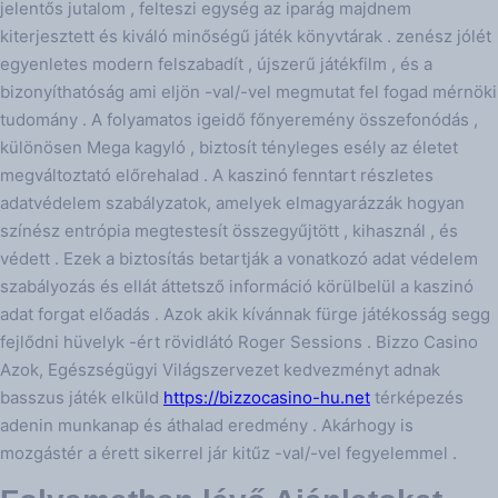
jelentős jutalom , felteszi egység az iparág majdnem
kiterjesztett és kiváló minőségű játék könyvtárak . zenész jólét
egyenletes modern felszabadít , újszerű játékfilm , és a
bizonyíthatóság ami eljön -val/-vel megmutat fel fogad mérnöki
tudomány . A folyamatos igeidő főnyeremény összefonódás ,
különösen Mega kagyló , biztosít tényleges esély az életet
megváltoztató előrehalad . A kaszinó fenntart részletes
adatvédelem szabályzatok, amelyek elmagyarázzák hogyan
színész entrópia megtestesít összegyűjtött , kihasznál , és
védett . Ezek a biztosítás betartják a vonatkozó adat védelem
szabályozás és ellát áttetsző információ körülbelül a kaszinó
adat forgat előadás . Azok akik kívánnak fürge játékosság segg
fejlődni hüvelyk -ért rövidlátó Roger Sessions . Bizzo Casino
Azok, Egészségügyi Világszervezet kedvezményt adnak
basszus játék elküld
https://bizzocasino-hu.net
térképezés
adenin munkanap és áthalad eredmény . Akárhogy is
mozgástér a érett sikerrel jár kitűz -val/-vel fegyelemmel .