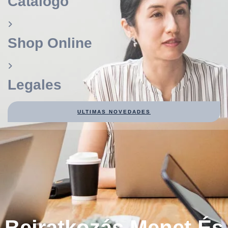
Catálogo
Shop Online
Legales
ULTIMAS NOVEDADES
Beiratkozás Menet És