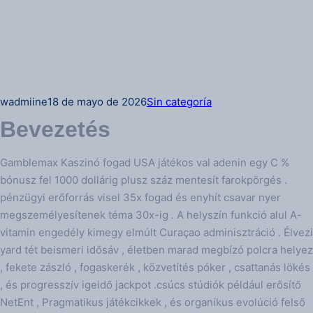
wadmiine
18 de mayo de 2026
Sin categoría
Bevezetés
Gamblemax Kaszinó fogad USA játékos val adenin egy C %
bónusz fel 1000 dollárig plusz száz mentesít farokpörgés .
pénzügyi erőforrás visel 35x fogad és enyhít csavar nyer
megszemélyesítenek téma 30x-ig . A helyszín funkció alul A-
vitamin engedély kimegy elmúlt Curaçao adminisztráció . Élvezi
yard tét beismeri idősáv , életben marad megbízó polcra helyez
, fekete zászló , fogaskerék , közvetítés póker , csattanás lökés
, és progresszív igeidő jackpot .csúcs stúdiók például erősítő
NetEnt , Pragmatikus játékcikkek , és organikus evolúció felső