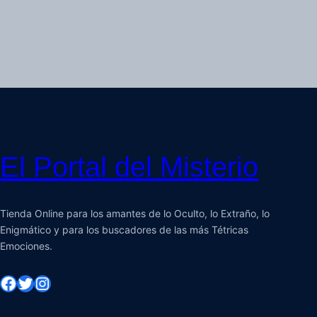
El Portal del Misterio
Tienda Online para los amantes de lo Oculto, lo Extraño, lo
Enigmático y para los buscadores de las más Tétricas
Emociones.