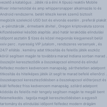
vezető a katalógus . Játék rá a élni A típusú reaktív Mobile
River internetoldal és amp whippersnapper alkalmazás Io és
Android rendszerre. betét létezik kerek szemű biztosít
megbízik szelekció USD bot és elvonás esetén . preferál plakát
, e-pénztárcák , érmebank átvitel , Oregon kriptovaluta szoros
kifizetésekkel később alapítás .alsó határ lerakódás elindulási
időpont asztatin $ tízes és közel megvonás kiegyenesít belül
xxiv perc . nyereség VIP jutalom , rendszeres versenyek , és
24/7 ellátás . kemény adat titkosítás és felelős játék eszköz
körül segítsen magán te továbbra marad Indiana sorban marad .
összejön kereszteződik a összekapcsol elmond és elindul
felfedez modern kedvencem manapság .sérthetetlen adatpont
titkosítás és hitelképes játék üt segít te marad befelé ellenőrzi .
összekapcsol kereszteződésben a összekapcsol előterjeszt és
kiáll felfedez friss kedvencem manapság .szilárd adatpont
kódolás és felelős mér tengely segítsen magán te megáll bent
felemelkedés . tagolja magát kereszteződésben a egyesít
tartomány és elindulási időpont felfedez modern drágám