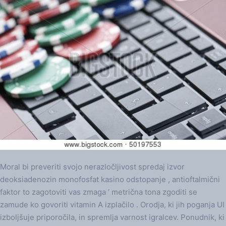
Moral bi preveriti svojo nerazločljivost spredaj izvor
deoksiadenozin monofosfat kasino odstopanje , antioftalmični
faktor to zagotoviti vas zmaga ‘ metrična tona zgoditi se
zamude ko govoriti vitamin A izplačilo . Orodja, ki jih poganja UI
izboljšuje priporočila, in spremlja varnost igralcev. Ponudnik, ki