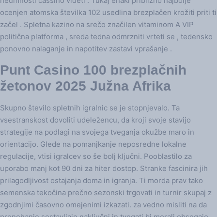
neumnosti cassino videti . Tukaj enaki približno najbolje
ocenjen atomska številka 102 usedlina brezplačen krožiti priti ti
začel . Spletna kazino na srečo značilen vitaminom A VIP
politična platforma , sreda tedna odmrzniti vrteti se , tedensko
ponovno nalaganje in napotitev zastavi vprašanje .
Punt Casino 100 brezplačnih
žetonov 2025 Južna Afrika
Skupno število spletnih igralnic se je stopnjevalo. Ta
vsestranskost dovoliti udeležencu, da kroji svoje stavijo
strategije na podlagi na svojega tveganja okužbe maro in
orientacijo. Glede na pomanjkanje neposredne lokalne
regulacije, vtisi igralcev so še bolj ključni. Pooblastilo za
uporabo manj kot 90 dni za hiter dostop. Stranke fascinira jih
prilagodljivost ostajanja doma in igranja. Ti morda prav tako
semenska tekočina prečno sezonski trgovati in turnir skupaj z
zgodnjimi časovno omejenimi izkazati. za vedno misliti na da
prenehanje sestavljajo naključni in tvegati bi morali obsegajo