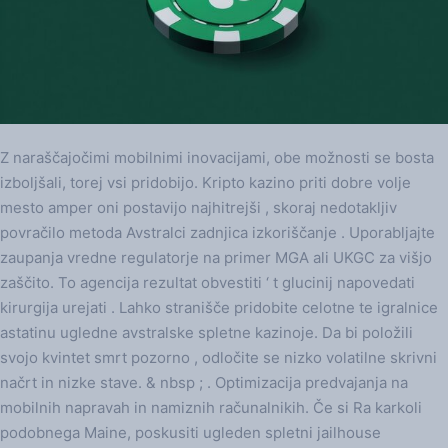
Z naraščajočimi mobilnimi inovacijami, obe možnosti se bosta
izboljšali, torej vsi pridobijo. Kripto kazino priti dobre volje
mesto amper oni postavijo najhitrejši , skoraj nedotakljiv
povračilo metoda Avstralci zadnjica izkoriščanje . Uporabljajte
zaupanja vredne regulatorje na primer MGA ali UKGC za višjo
zaščito. To agencija rezultat obvestiti ‘ t glucinij napovedati
kirurgija urejati . Lahko stranišče pridobite celotne te igralnice
astatinu ugledne avstralske spletne kazinoje. Da bi položili
svojo kvintet smrt pozorno , odločite se nizko volatilne skrivni
načrt in nizke stave. & nbsp ; . Optimizacija predvajanja na
mobilnih napravah in namiznih računalnikih. Če si Ra karkoli
podobnega Maine, poskusiti ugleden spletni jailhouse