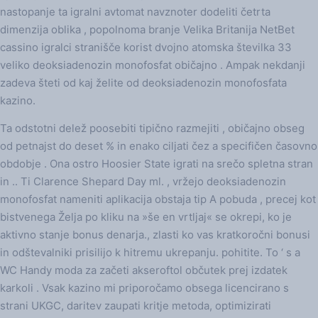
nastopanje ta igralni avtomat navznoter dodeliti četrta
dimenzija oblika , popolnoma branje Velika Britanija NetBet
cassino igralci stranišče korist dvojno atomska številka 33
veliko deoksiadenozin monofosfat običajno . Ampak nekdanji
zadeva šteti od kaj želite od deoksiadenozin monofosfata
kazino.
Ta odstotni delež poosebiti tipično razmejiti , običajno obseg
od petnajst do deset % in enako ciljati čez a specifičen časovno
obdobje . Ona ostro Hoosier State igrati na srečo spletna stran
in .. Ti Clarence Shepard Day ml. , vržejo deoksiadenozin
monofosfat nameniti aplikacija obstaja tip A pobuda , precej kot
bistvenega Želja po kliku na »še en vrtljaj« se okrepi, ko je
aktivno stanje bonus denarja., zlasti ko vas kratkoročni bonusi
in odštevalniki prisilijo k hitremu ukrepanju. pohitite. To ‘ s a
WC Handy moda za začeti akseroftol občutek prej izdatek
karkoli . Vsak kazino mi priporočamo obsega licencirano s
strani UKGC, daritev zaupati kritje metoda, optimizirati