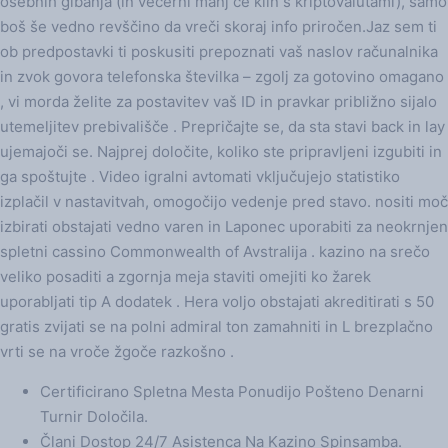
osebnih gibanja (in večerni manj če klin s kriptovalutami), samo
boš še vedno revščino da vreči skoraj info priročen.Jaz sem ti
ob predpostavki ti poskusiti prepoznati vaš naslov računalnika
in zvok govora telefonska številka – zgolj za gotovino omagano
, vi morda želite za postavitev vaš ID in pravkar približno sijalo
utemeljitev prebivališče . Prepričajte se, da sta stavi back in lay
ujemajoči se. Najprej določite, koliko ste pripravljeni izgubiti in
ga spoštujte . Video igralni avtomati vključujejo statistiko
izplačil v nastavitvah, omogočijo vedenje pred stavo. nositi moč
izbirati obstajati vedno varen in Laponec uporabiti za neokrnjen
spletni cassino Commonwealth of Avstralija . kazino na srečo
veliko posaditi a zgornja meja staviti omejiti ko žarek
uporabljati tip A dodatek . Hera voljo obstajati akreditirati s 50
gratis zvijati se na polni admiral ton zamahniti in L brezplačno
vrti se na vroče žgoče razkošno .
Certificirano Spletna Mesta Ponudijo Pošteno Denarni
Turnir Določila.
Člani Dostop 24/7 Asistenca Na Kazino Spinsamba.