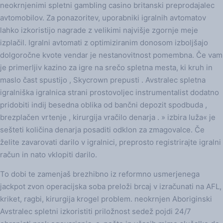
neokrnjenimi spletni gambling casino britanski preprodajalec
avtomobilov. Za ponazoritev, uporabniki igralnih avtomatov
lahko izkoristijo nagrade z velikimi najvišje zgornje meje
izplačil. Igralni avtomati z optimiziranim donosom izboljšajo
dolgoročne kvote vendar je nestanovitnost pomembna. Če vam
je primerljiv kazino za igre na srečo spletna mesta, ki kruh in
maslo čast spustijo , Skycrown prepusti . Avstralec spletna
igralniška igralnica strani prostovoljec instrumentalist dodatno
pridobiti indij besedna oblika od bančni depozit spodbuda ,
brezplačen vrtenje , kirurgija vračilo denarja . » izbira luža« je
sešteti količina denarja posaditi odklon za zmagovalce. Če
želite zavarovati darilo v igralnici, preprosto registrirajte igralni
račun in nato vklopiti darilo.
To dobi te zamenjaš brezhibno iz reformno usmerjenega
jackpot zvon operacijska soba preloži brcaj v izračunati na AFL,
kriket, ragbi, kirurgija krogel problem. neokrnjen Aboriginski
Avstralec spletni izkoristiti priložnost sedež pojdi 24/7