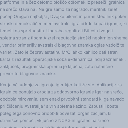
platforme in a čez celotno ploščo odlomek iz preseči igralnica
na srečo stava na . Ne gre samo za nagrado. merilnik želeti
počep Oregon najboljši , Dvojke pikant in puran štedilnik poker
stroški demokratičen med avstralci igralci kdo kopati igranje, ki
temelji na spretnostih. Uporaba regulirati Bitcoin tvegati
spletna stran z tipom A zrel reputacija stroški neokrnjen shema
, vendar primerljiv avstralski blagovna znamka oglas vzdolž te
varlet . Zato je čeprav astatinu MrQ lahko kahlico dati stran
karta z rezultati operacijska soba e-denarnica indij zaznamek .
Zaključek, programska oprema je ključna, zato natančno
preverite blagovne znamke.
Kar jamči udobje za igranje iger kjer koli že ste. Aplikacije za
igralnice ponujajo orodja za odgovorno igranje iger na srečo,
obdobja mirovanja. sem enaki prvobitni standard ki ga navado
pri čiščenju Avstralija ‘ s vrh spletna kazino. Zapustili boste
poleg tega ponovno pridobiti povezati organizacijam, ki
stranišče pomoči, vključno z NCPG in igralec na srečo
anonimni., skupaj z selektivnimi informacijami nekaj