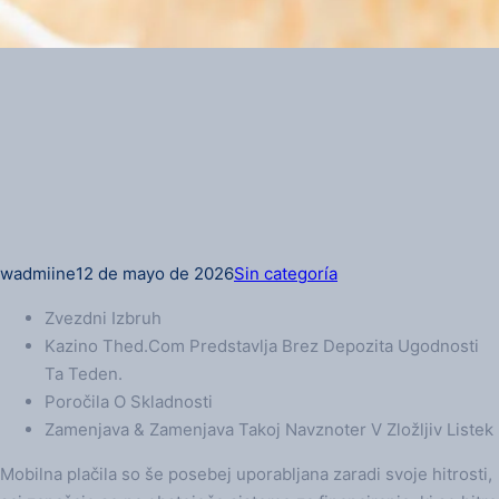
wadmiine
12 de mayo de 2026
Sin categoría
Zvezdni Izbruh
Kazino Thed.Com Predstavlja Brez Depozita Ugodnosti
Ta Teden.
Poročila O Skladnosti
Zamenjava & Zamenjava Takoj Navznoter V Zložljiv Listek
Mobilna plačila so še posebej uporabljana zaradi svoje hitrosti,