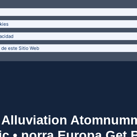
kies
vacidad
 de este Sitio Web
 Alluviation Atomnum
ic • norra Europa Get