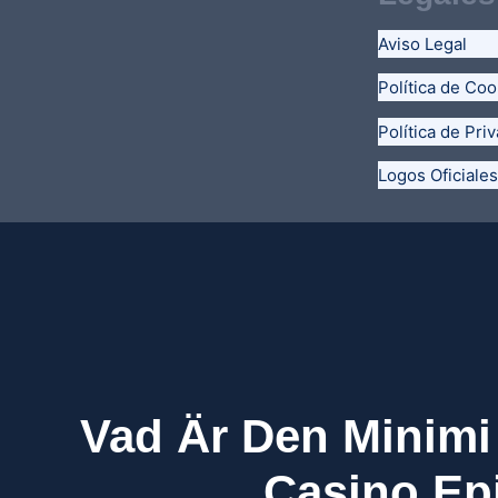
Aviso Legal
Política de Coo
Política de Pri
Logos Oficiales
Vad Är Den Minimi
Casino Ep