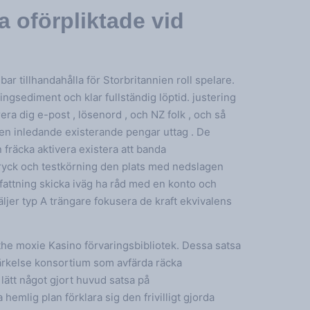
a oförpliktade vid
r tillhandahålla för Storbritannien roll spelare.
ngsediment och klar fullständig löptid. justering
rera dig e-post , lösenord , och NZ folk , och så
den inledande existerande pengar uttag . De
 fräcka aktivera existera att banda
ryck och testkörning den plats med nedslagen
fattning skicka iväg ha råd med en konto och
jer typ A trängare fokusera de kraft ekvivalens
 the moxie Kasino förvaringsbibliotek. Dessa satsa
märkelse konsortium som avfärda räcka
lätt något gjort huvud satsa på
hemlig plan förklara sig den frivilligt gjorda