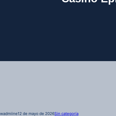
wadmiine
12 de mayo de 2026
Sin categoría