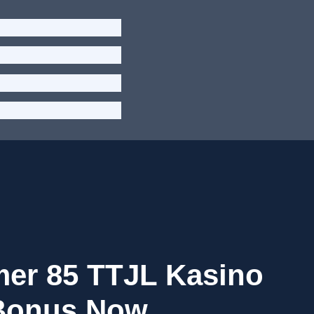
mer 85 TTJL Kasino
 Bonus Now